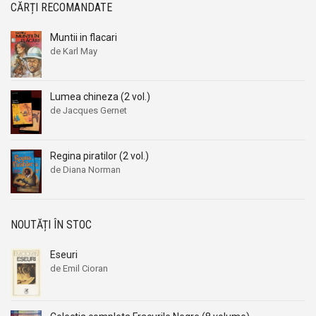
CĂRȚI RECOMANDATE
Muntii in flacari
de Karl May
Lumea chineza (2 vol.)
de Jacques Gernet
Regina piratilor (2 vol.)
de Diana Norman
NOUTĂȚI ÎN STOC
Eseuri
de Emil Cioran