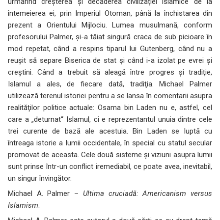
urmărind creşterea şi decăderea civilizaţiei islamice de la
întemeierea ei, prin Imperiul Otoman, până la închistarea din
prezent a Orientului Mijlociu. Lumea musulmană, conform
profesorului Palmer, şi-a tăiat singură craca de sub picioare în
mod repetat, când a respins tiparul lui Gutenberg, când nu a
reuşit să separe Biserica de stat şi când i-a izolat pe evrei şi
creştini. Când a trebuit să aleagă între progres şi tradiţie,
Islamul a ales, de fiecare dată, tradiţia. Michael Palmer
utilizează terenul istoriei pentru a se lansa în comentarii asupra
realităţilor politice actuale: Osama bin Laden nu e, astfel, cel
care a „deturnat“ Islamul, ci e reprezentantul unuia dintre cele
trei curente de bază ale acestuia. Bin Laden se luptă cu
întreaga istorie a lumii occidentale, în special cu statul secular
promovat de aceasta. Cele două sisteme şi viziuni asupra lumii
sunt prinse într-un conflict iremediabil, ce poate avea, inevitabil,
un singur învingător.
Michael A. Palmer –
Ultima cruciadă: Americanism versus
Islamism
.