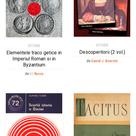
ISTORIE
ISTORIE
Descoperitorii (2 vol.)
Elementele traco getice in
Imperiul Roman si in
de
Daniel J. Boorstin
Byzantium
de
I.I. Russu