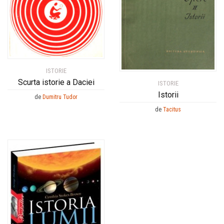
ISTORIE
Scurta istorie a Daciei
ISTORIE
Istorii
de
Dumitru Tudor
de
Tacitus