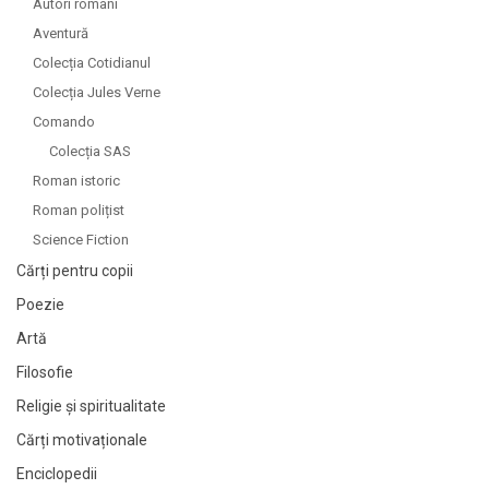
Autori români
Aventură
Colecția Cotidianul
Colecția Jules Verne
Comando
Colecția SAS
Roman istoric
Roman polițist
Science Fiction
Cărți pentru copii
Poezie
Artă
Filosofie
Religie și spiritualitate
Cărți motivaționale
Enciclopedii