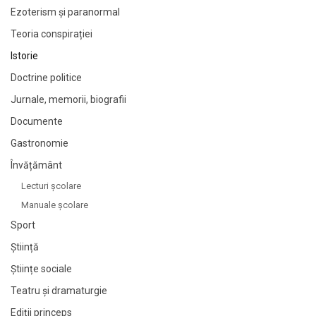
Ezoterism și paranormal
Teoria conspirației
Istorie
Doctrine politice
Jurnale, memorii, biografii
Documente
Gastronomie
Învățământ
Lecturi şcolare
Manuale şcolare
Sport
Știință
Științe sociale
Teatru și dramaturgie
Ediții princeps