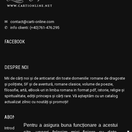
✉
contact@carti-online.com
✆ info clienti: (+40)761-476.295
FACEBOOK
DESPRE NOI
Mii de cărți noi și de anticariat din toate domeniile: romane de dragoste
și polițiste, SF și de aventură, romane clasice, volume de poezie,
filosofie, artă, eBook-uri in limba romana in format pdf, istorie, religie și
spiritualitate, ediții princeps și cărți rare. Vă așteptăm cu un catalog
actualizat zilnic cu noutăți și promoții!
ABONEAZĂ-TE LA NEWSLETTER
Pentru a asigura buna funcționare a acestui
Introduceți adresa dvs. de email și dați click pe butonul de abonare.