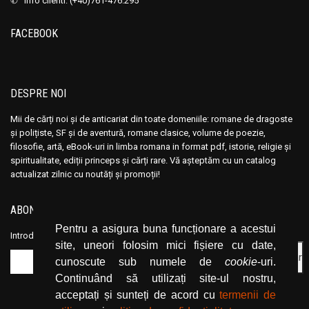
✆ info clienti: (+40)761-476.295
Ana Maria Marin
Ana Maria Marin
Anais Nin
Anais Nin
FACEBOOK
Anatole France
Anatole France
Anatoli Ribakov
Anatoli Ribakov
Anatolie Panis
Anatolie Panis
DESPRE NOI
Anca Dan
Anca Dan
Mii de cărți noi și de anticariat din toate domeniile: romane de dragoste
Andocide
Andocide
și polițiste, SF și de aventură, romane clasice, volume de poezie,
Andre Bejin
Andre Bejin
filosofie, artă, eBook-uri in limba romana in format pdf, istorie, religie și
spiritualitate, ediții princeps și cărți rare. Vă așteptăm cu un catalog
Andre Castelot
Andre Castelot
actualizat zilnic cu noutăți și promoții!
Andre Clot
Andre Clot
Andre Felibien
Andre Felibien
ABONEAZĂ-TE LA NEWSLETTER
Andre Leroi-Gourhan
Andre Leroi-Gourhan
Pentru a asigura buna funcționare a acestui
Introduceți adresa dvs. de email și dați click pe butonul de abonare.
site, uneori folosim mici fișiere cu date,
Andre Malraux
Andre Malraux
cunoscute sub numele de
cookie
-uri.
Andre Maurois
Andre Maurois
Continuând să utilizați site-ul nostru,
Andre Miquel
Andre Miquel
acceptați și sunteți de acord cu
termenii de
Andre Theuriet
Andre Theuriet