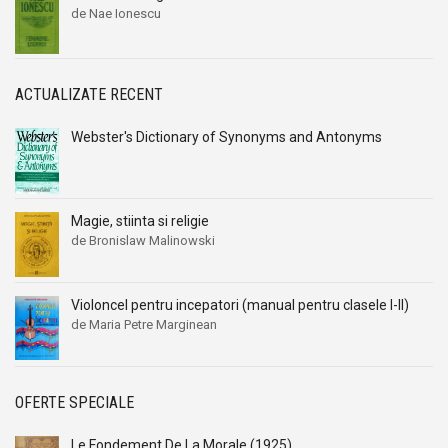
Alexandru I. Gonta
Alexandru I. Gonta
de Nae Ionescu
Alexandru Kiritescu
Alexandru Kiritescu
Alexandru Madgearu
Alexandru Madgearu
Alexandru Mitru
Alexandru Mitru
ACTUALIZATE RECENT
Alexandru Tanase
Alexandru Tanase
Webster's Dictionary of Synonyms and Antonyms
Alexandru Vianu
Alexandru Vianu
Alexandru Vlahuta
Alexandru Vlahuta
Alexandru Vulpe
Alexandru Vulpe
Magie, stiinta si religie
Alexei Tolstoi
Alexei Tolstoi
de Bronislaw Malinowski
Alfred de Musset
Alfred de Musset
Alfred Harlaoanu
Alfred Harlaoanu
Violoncel pentru incepatori (manual pentru clasele I-II)
Alice Hoffman
Alice Hoffman
de Maria Petre Marginean
Alice Năstase
Alice Năstase
Alison Tyler
Alison Tyler
OFERTE SPECIALE
Alison York
Alison York
Alistair Maclean
Alistair Maclean
Le Fondement De La Morale (1925)