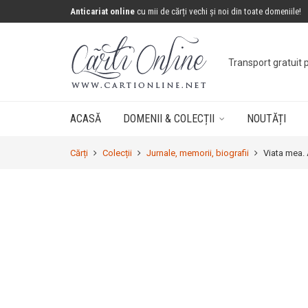
Anticariat online
cu mii de cărți vechi și noi din toate domeniile!
Transport gratuit 
ACASĂ
DOMENII & COLECȚII
NOUTĂȚI
Cărți
Colecții
Jurnale, memorii, biografii
Viata mea.