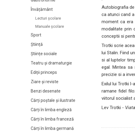
Gastronomie
Autobiografia de 
Învățământ
ca atunci cand a
Lecturi şcolare
moment ca era vo
Manuale şcolare
modalitate prin 
Sport
conceptii si pent
Știință
Trotki scrie acea
lui Stalin. Fiind 
Științe sociale
si al luptelor ti
Teatru și dramaturgie
egal. Mintea sa 
Ediții princeps
precizie si a inv
Ziare şi reviste
Exilul lui Trotki 
ramane fidel fil
Benzi desenate
viitorul socialist 
Cărți poștale și ilustrate
Lev Trotki -
Viat
Cărți în limba engleză
Cărți în limba franceză
Cărți în limba germană