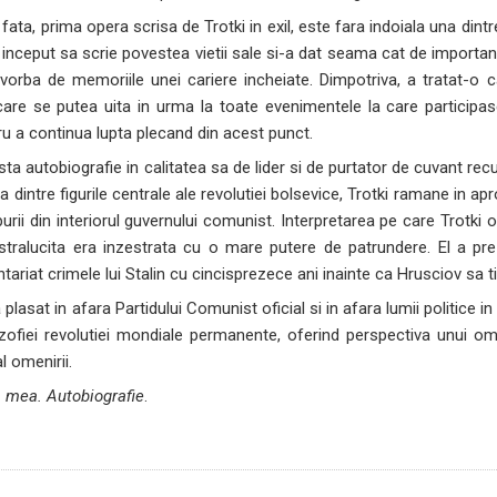
fata, prima opera scrisa de Trotki in exil, este fara indoiala una dintr
 inceput sa scrie povestea vietii sale si-a dat seama cat de importa
rba de memoriile unei cariere incheiate. Dimpotriva, a tratat-o ca
care se putea uita in urma la toate evenimentele la care participase
ru a continua lupta plecand din acest punct.
sta autobiografie in calitatea sa de lider si de purtator de cuvant re
una dintre figurile centrale ale revolutiei bolsevice, Trotki ramane in ap
mpurii din interiorul guvernului comunist. Interpretarea pe care Trotk
stralucita era inzestrata cu o mare putere de patrundere. El a prezi
entariat crimele lui Stalin cu cincisprezece ani inainte ca Hrusciov sa
l-a plasat in afara Partidului Comunist oficial si in afara lumii politice
ozofiei revolutiei mondiale permanente, oferind perspectiva unui om
al omenirii.
a mea. Autobiografie
.