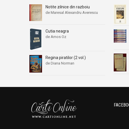
Notite zilnice din razboiu
de Maresal Alexandru Averescu
Cutia neagra
de Amos Oz
Regina piratilor (2 vol.)
de Diana Norman
FACEBO