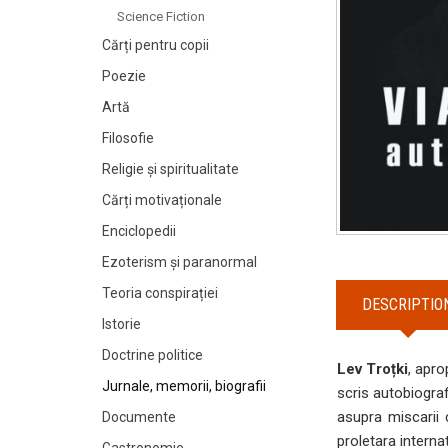
Science Fiction
Cărți pentru copii
Poezie
Artă
Filosofie
Religie și spiritualitate
Cărți motivaționale
Enciclopedii
Ezoterism și paranormal
Teoria conspirației
DESCRIPTIO
Istorie
Doctrine politice
Lev Troțki
, apro
Jurnale, memorii, biografii
scris autobiograf
asupra miscarii 
Documente
proletara interna