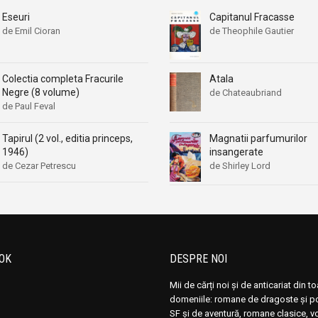
Eseuri
Capitanul Fracasse
de Emil Cioran
de Theophile Gautier
Atala
Colectia completa Fracurile
Negre (8 volume)
de Chateaubriand
de Paul Feval
Magnatii parfumurilor
Tapirul (2 vol., editia princeps,
insangerate
1946)
de Shirley Lord
de Cezar Petrescu
OK
DESPRE NOI
Mii de cărți noi și de anticariat din t
domeniile: romane de dragoste și pol
SF și de aventură, romane clasice, 