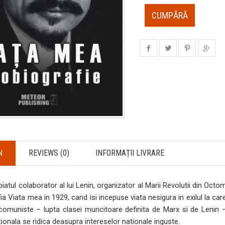
CUMPĂRĂ
N
REVIEWS (0)
INFORMAȚII LIVRARE
piatul colaborator al lui Lenin, organizator al Marii Revolutii din Octom
ia Viata mea in 1929, cand isi incepuse viata nesigura in exilul la ca
comuniste – lupta clasei muncitoare definita de Marx si de Lenin –
tionala se ridica deasupra intereselor nationale inguste.