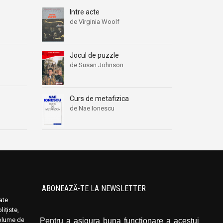
Intre acte
de Virginia Woolf
Jocul de puzzle
de Susan Johnson
Curs de metafizica
de Nae Ionescu
ABONEAZĂ-TE LA NEWSLETTER
oate
Introduceți adresa dvs. de email și dați click
ițiste,
pe butonul de abonare.
volume de
Pentru a asigura buna funcționare a acestui