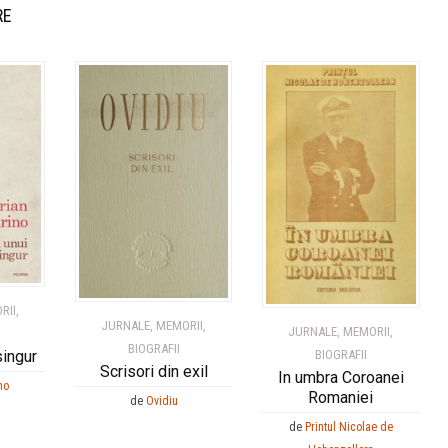
RE
RII,
JURNALE, MEMORII,
JURNALE, MEMORII,
BIOGRAFII
BIOGRAFII
singur
Scrisori din exil
In umbra Coroanei
no
Romaniei
de
Ovidiu
de
Printul Nicolae de