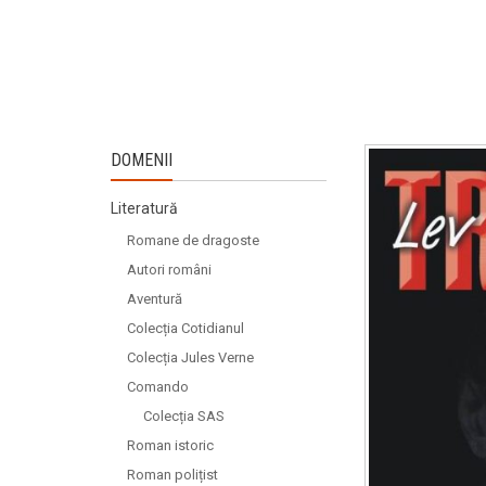
DOMENII
Literatură
Romane de dragoste
Autori români
Aventură
Colecția Cotidianul
Colecția Jules Verne
Comando
Colecția SAS
Roman istoric
Roman polițist