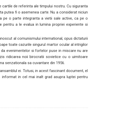
e cartile de referinta ale timpului nostru. Cu siguranta
nta putea fi o asemenea carte. Nu a considerat niciun
 pe o parte integranta a vietii sale active, ca pe o
 pentru a le evalua in lumina propriei experiente si
cunoscut al comunismului international, opus dictaturii
roape toate cazurile singurul martor ocular al intrigilor
i o da evenimentelor si fortelor puse in miscare nu are
s ridicarea noii birocratii sovietice cu o uimitoare
 tina senzationala sa cuvantare din 1956.
 in ansamblul ei. Totusi, in acest fascinant document, el
 informat in cel mai inalt grad asupra luptei pentru