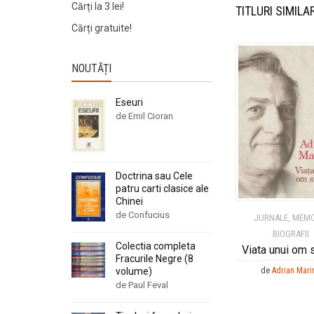
Cărți la 3 lei!
TITLURI SIMILA
Cărți gratuite!
NOUTĂȚI
Eseuri
de Emil Cioran
Doctrina sau Cele
patru carti clasice ale
Chinei
de Confucius
JURNALE, MEMO
BIOGRAFII
Colectia completa
Viata unui om 
Fracurile Negre (8
de
Adrian Mari
volume)
de Paul Feval