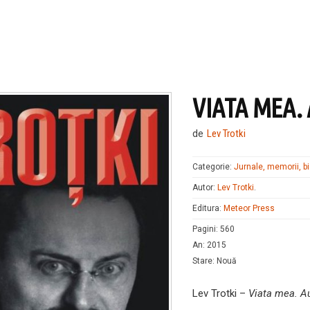
VIATA MEA.
de
Lev Trotki
Categorie:
Jurnale, memorii, bi
Autor:
Lev Trotki
.
Editura:
Meteor Press
Pagini
:
560
An
:
2015
Stare
:
Nouă
Lev Trotki –
Viata mea. Au