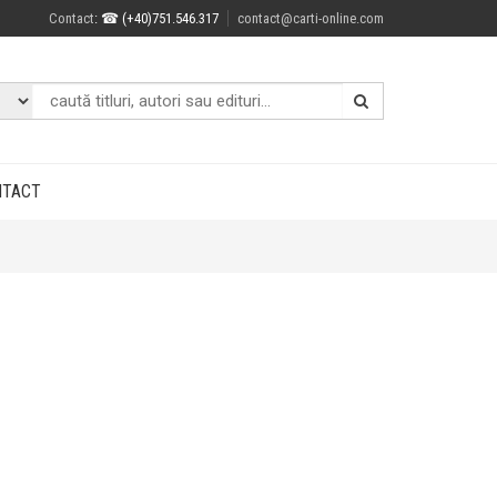
Contact
: ☎ (+40)751.546.317
contact@carti-online.com
NTACT