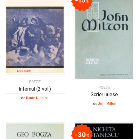
15
%
POEZIE
POEZIE
Infernul (2 vol.)
Scrieri alese
de
Dante Alighieri
de
John Milton
30
%