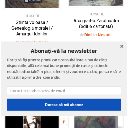
FILOSOFIE
FILOSOFIE
Asa grait-a Zarathustra
Stiinta voioasa /
(editie cartonata)
Genealogia moralei /
Amurgul Idolilor
de
Friedrich Nietzsche
de
Friedrich Nietzsche
Abonați-vă la newsletter
Doriți să fiți printre primii care consultă listele noi de cărți
disponibile, află cele mai bune promoții de carte și ultimele
noutăți editoriale? În plus, oferim și vouchere cadou, pe care să le
utilizați la prima dvs. comandă.
Doresc să mă abonez