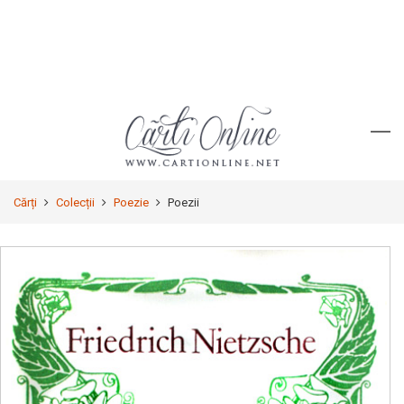
Cărți
Colecții
Poezie
Poezii