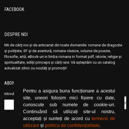
FACEBOOK
DESPRE NOI
Mii de cărți noi și de anticariat din toate domeniile: romane de dragoste
și polițiste, SF și de aventură, romane clasice, volume de poezie,
filosofie, artă, eBook-uri in limba romana in format pdf, istorie, religie și
spiritualitate, ediții princeps și cărți rare. Vă așteptăm cu un catalog
actualizat zilnic cu noutăți și promoții!
ABONEAZĂ-TE LA NEWSLETTER
Pentru a asigura buna funcționare a acestui
Introduceți adresa dvs. de email și dați click pe butonul de abonare.
site, uneori folosim mici fișiere cu date,
cunoscute sub numele de
cookie
-uri.
Continuând să utilizați site-ul nostru,
acceptați și sunteți de acord cu
termenii de
utilizare
și
politica de confidențialitate
.