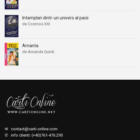
Intamplari dintr-un univers al pacii
de Cosmos XXI
Amanta
de Amanda Quick
✉
contact@carti-online.com
✆ info clienti: (+40)761-476.295