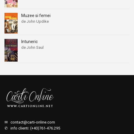
Muzee si femei
de John Updike
Intuneric
de John Saul
✉
contact@carti-online.com
✆ info clienti: (+40)761-476.295