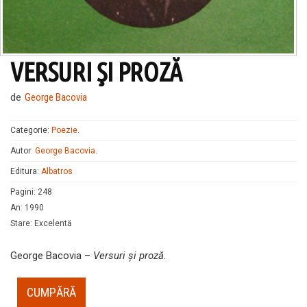
VERSURI ŞI PROZĂ
de
George Bacovia
Categorie:
Poezie
.
Autor:
George Bacovia
.
Editura:
Albatros
Pagini
:
248
An
:
1990
Stare
:
Excelentă
George Bacovia –
Versuri şi proză
.
CUMPĂRĂ