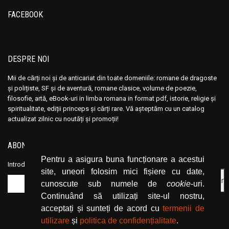
FACEBOOK
DESPRE NOI
Mii de cărți noi și de anticariat din toate domeniile: romane de dragoste
și polițiste, SF și de aventură, romane clasice, volume de poezie,
filosofie, artă, eBook-uri in limba romana in format pdf, istorie, religie și
spiritualitate, ediții princeps și cărți rare. Vă așteptăm cu un catalog
actualizat zilnic cu noutăți și promoții!
ABONEAZĂ-TE LA NEWSLETTER
Pentru a asigura buna funcționare a acestui
Introduceți adresa dvs. de email și dați click pe butonul de abonare.
site, uneori folosim mici fișiere cu date,
cunoscute sub numele de
cookie
-uri.
Continuând să utilizați site-ul nostru,
acceptați și sunteți de acord cu
termenii de
utilizare
și
politica de confidențialitate
.