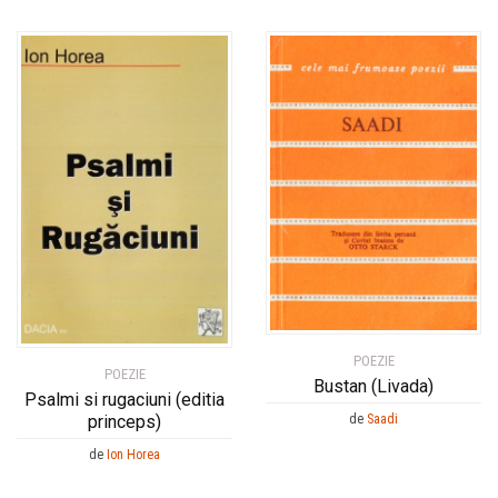
POEZIE
POEZIE
Bustan (Livada)
Psalmi si rugaciuni (editia
de
Saadi
princeps)
de
Ion Horea