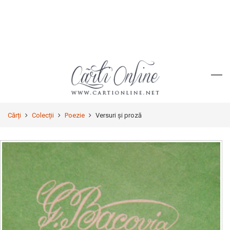
Cărți
Colecții
Poezie
Versuri şi proză