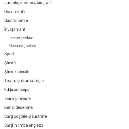
Jurnale, memorii, biografii
Documente
Gastronomie
Învățământ
Lecturi şcolare
Manuale şcolare
Sport
Știință
Științe sociale
Teatru și dramaturgie
Ediții princeps
Ziare şi reviste
Benzi desenate
Cărți poștale și ilustrate
Cărți în limba engleză