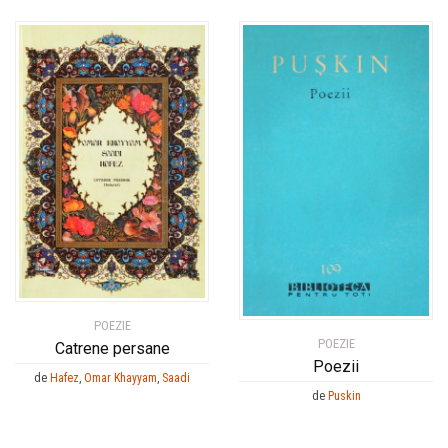
POEZIE
POEZIE
Catrene persane
Poezii
de
Hafez
,
Omar Khayyam
,
Saadi
de
Puskin