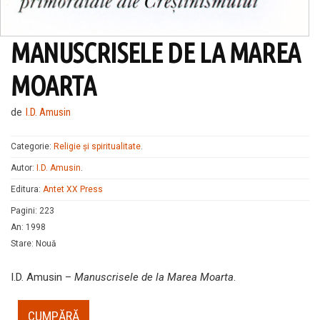
MANUSCRISELE DE LA MAREA
MOARTA
de
I.D. Amusin
Categorie:
Religie și spiritualitate
.
Autor:
I.D. Amusin
.
Editura:
Antet XX Press
Pagini
:
223
An
:
1998
Stare
:
Nouă
I.D. Amusin –
Manuscrisele de la Marea Moarta
.
CUMPĂRĂ