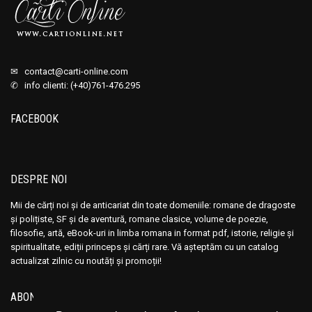
✉
contact@carti-online.com
✆ info clienti: (+40)761-476.295
FACEBOOK
DESPRE NOI
Mii de cărți noi și de anticariat din toate domeniile: romane de dragoste
și polițiste, SF și de aventură, romane clasice, volume de poezie,
filosofie, artă, eBook-uri in limba romana in format pdf, istorie, religie și
spiritualitate, ediții princeps și cărți rare. Vă așteptăm cu un catalog
actualizat zilnic cu noutăți și promoții!
ABONEAZĂ-TE LA NEWSLETTER