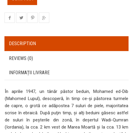
DESCRIPTION
REVIEWS (0)
INFORMAȚII LIVRARE
În aprilie 1947, un tânăr păstor beduin, Mohamed ed-Dib
(Mahomed Lupul), descoperă, în timp ce-şi păstorea turmele
de capre, o grotă ce adăpostea 7 suluri de piele, majoritatea
scrise în ebraică. După puţin timp, şi alţi beduini găsesc astfel
de suluri în peşterile din zonă, în deşertul Wadi-Qumran
(Iordania), la cca. 2 km vest de Marea Moartă şi la cca. 13 km