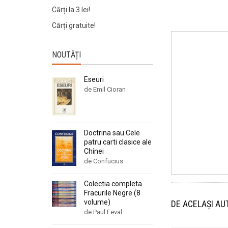
Cărți la 3 lei!
Cărți gratuite!
NOUTĂȚI
Eseuri
de Emil Cioran
Doctrina sau Cele
patru carti clasice ale
Chinei
de Confucius
Colectia completa
Fracurile Negre (8
volume)
DE ACELAȘI AU
de Paul Feval