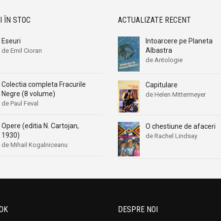
I ÎN STOC
ACTUALIZATE RECENT
Eseuri
Intoarcere pe Planeta
Albastra
de Emil Cioran
de Antologie
Colectia completa Fracurile
Capitulare
Negre (8 volume)
de Helen Mittermeyer
de Paul Feval
Opere (editia N. Cartojan,
O chestiune de afaceri
1930)
de Rachel Lindsay
de Mihail Kogalniceanu
OK
DESPRE NOI