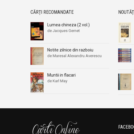
CĂRȚI RECOMANDATE
NOUTĂȚ
Lumea chineza (2 vol.)
de Jacques Gernet
Notite zilnice din razboiu
de Maresal Alexandru Averescu
Muntii in flacari
de Karl May
FACEBO