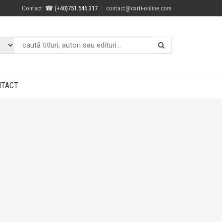
Contact
: ☎ (+40)751.546.317
contact@carti-online.com
NTACT