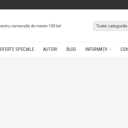
o
cutie cu cărți
dând doar un click!
OFERTE SPECIALE
AUTORI
BLOG
INFORMAȚII
CO