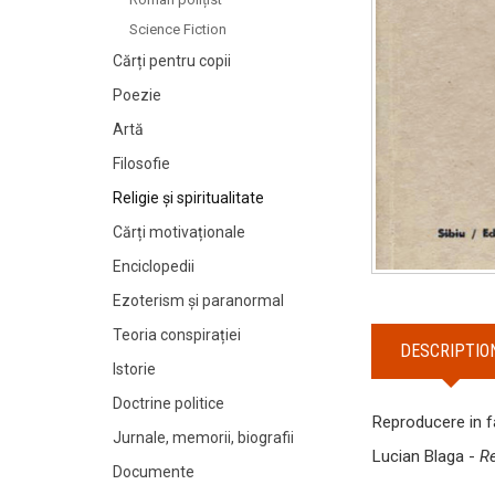
Science Fiction
Cărți pentru copii
Poezie
Artă
Filosofie
Religie și spiritualitate
Cărți motivaționale
Enciclopedii
Ezoterism și paranormal
Teoria conspirației
DESCRIPTIO
Istorie
Doctrine politice
Reproducere in f
Jurnale, memorii, biografii
Lucian Blaga -
Re
Documente