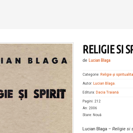
RELIGIE SI S
de
Lucian Blaga
Categorie:
Religie și spiritualit
Autor:
Lucian Blaga
.
Editura:
Dacia Traiană
Pagini
:
212
An
:
2006
Stare
:
Nouă
Lucian Blaga –
Religie si s