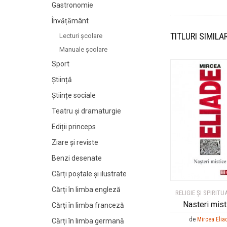
Gastronomie
Învățământ
TITLURI SIMILA
Lecturi şcolare
Manuale şcolare
Sport
Știință
Științe sociale
Teatru și dramaturgie
Ediții princeps
Ziare şi reviste
Benzi desenate
Cărți poștale și ilustrate
Cărți în limba engleză
RELIGIE ȘI SPIRITU
Nasteri mist
Cărți în limba franceză
de
Mircea Elia
Cărți în limba germană