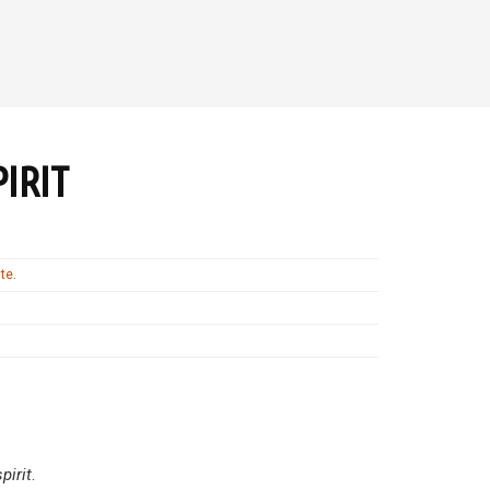
PIRIT
ate
.
pirit
.