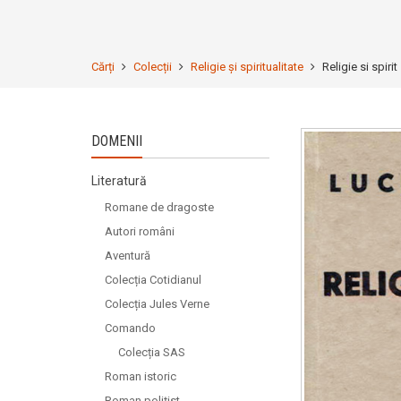
Cărți
Colecții
Religie și spiritualitate
Religie si spirit
DOMENII
Literatură
Romane de dragoste
Autori români
Aventură
Colecția Cotidianul
Colecția Jules Verne
Comando
Colecția SAS
Roman istoric
Roman polițist