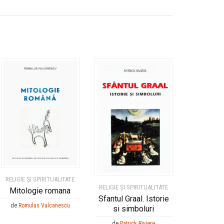
RELIGIE ȘI SPIRITUALITATE
RELIGIE ȘI SPIRITUALITATE
Mitologie romana
Sfantul Graal. Istorie
de
Romulus Vulcanescu
si simboluri
de
Patrick Riviere