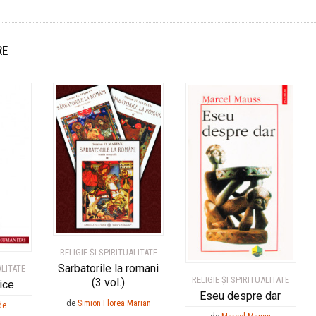
RE
RELIGIE ȘI SPIRITUALITATE
Sarbatorile la romani
ALITATE
RELIGIE ȘI SPIRITUALITATE
(3 vol.)
ice
Eseu despre dar
de
Simion Florea Marian
de