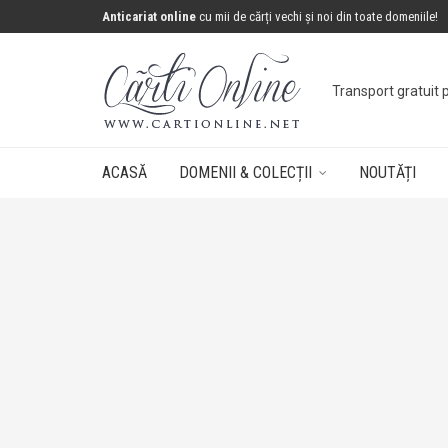
Anticariat online
cu mii de cărți vechi și noi din toate domeniile!
Concurs: câștigă 
ACASĂ
DOMENII & COLECȚII
NOUTĂȚI