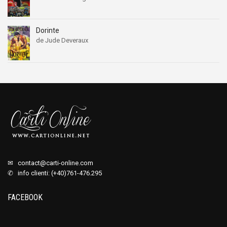
Dorinte
de Jude Deveraux
✉
contact@carti-online.com
✆ info clienti: (+40)761-476.295
FACEBOOK