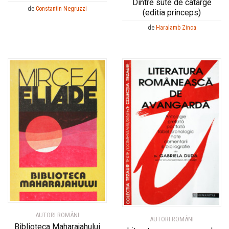
Dintre sute de catarge
de
Constantin Negruzzi
(editia princeps)
de
Haralamb Zinca
AUTORI ROMÂNI
AUTORI ROMÂNI
Biblioteca Maharajahului