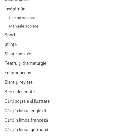
Învățământ
Lecturi şcolare
Manuale şcolare
Sport
Știință
Științe sociale
Teatru și dramaturgie
Ediții princeps
Ziare şi reviste
Benzi desenate
Cărți poștale și ilustrate
Cărți în limba engleză
Cărți în limba franceză
Cărți în limba germană