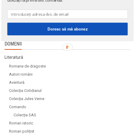
utilizați la prima dvs. comandă.
Doresc să mă abonez
DOMENII
Literatură
Romane de dragoste
Autori români
Aventură
Colecția Cotidianul
Colecția Jules Verne
Comando
Colecția SAS
Roman istoric
Roman polițist