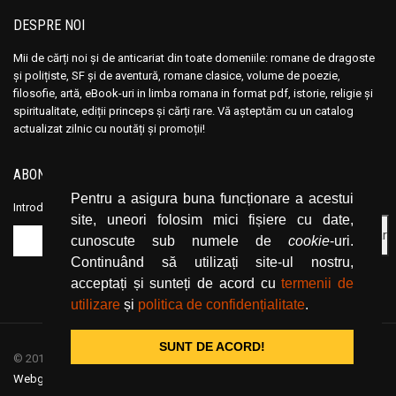
DESPRE NOI
Mii de cărți noi și de anticariat din toate domeniile: romane de dragoste
și polițiste, SF și de aventură, romane clasice, volume de poezie,
filosofie, artă, eBook-uri in limba romana in format pdf, istorie, religie și
spiritualitate, ediții princeps și cărți rare. Vă așteptăm cu un catalog
actualizat zilnic cu noutăți și promoții!
ABONEAZĂ-TE LA NEWSLETTER
Pentru a asigura buna funcționare a acestui
Introduceți adresa dvs. de email și dați click pe butonul de abonare.
site, uneori folosim mici fișiere cu date,
cunoscute sub numele de
cookie
-uri.
Continuând să utilizați site-ul nostru,
acceptați și sunteți de acord cu
termenii de
utilizare
și
politica de confidențialitate
.
SUNT DE ACORD!
© 2019
CartiOnline.net
/ powered by espresso / designed by
Webgraphic