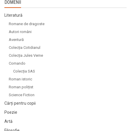
DOMENII
Literatură
Romane de dragoste
Autori români
Aventură
Colecția Cotidianul
Colecția Jules Verne
Comando
Colecția SAS
Roman istoric
Roman polițist
Science Fiction
Cărți pentru copii
Poezie
Artă
Filosofie