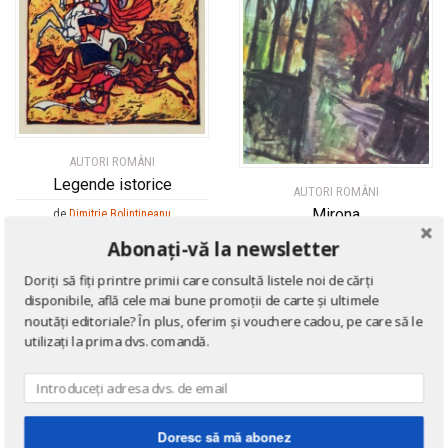
AUTORI ROMÂNI
Legende istorice
AUTORI ROMÂNI
Mirona
de
Dimitrie Bolintineanu
Abonați-vă la newsletter
de
Cella Serghi
Doriți să fiți printre primii care consultă listele noi de cărți
disponibile, află cele mai bune promoții de carte și ultimele
noutăți editoriale? În plus, oferim și vouchere cadou, pe care să le
utilizați la prima dvs. comandă.
Doresc să mă abonez