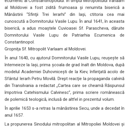
ecumenic al Constantinopolului. În timpul Mitropolitului Varlaam
al Moldovei a fost zidită frumoasa şi renumita biserică a
Mănăstirii “Sfinţii Trei Ierarhi” din Iaşi, ctitoria cea mai
cunoscută a Domnitorului Vasile Lupu. În anul 1641, în aceasta
biserică, a adus moaştele Cuvioasei Sf. Parascheva, dăruite
Domnitorului Vasile Lupu de Patriarhia Ecumenica de
Constantinopol.
Gropniţa Sf. Mitropolit Varlaam al Moldovei.
În anul 1640, cu ajutorul Domnitorului Vasile Lupu, reuşeşte să
întemeieze la Iaşi, prima şcoala de grad înalt din Moldova, după
modelul Academiei Duhovniceşti de la Kiev, înfiinţată acolo de
Sfântul Ierarh Petru Movilă. Drept reacţie la propaganda calvină
din Transilvania a redactat „Cartea care se cheamă Răspunsul
împotriva Catehismului Calvinesc”, prima scriere românească
de polemică teologică, inclusă de altfel in prezentul volum.
În aprilie 1653 s-a retras la mânăstirea Secu, unde a decedat în
anul 1657.
La propunerea Sinodului mitropolitan al Mitropoliei Moldovei şi