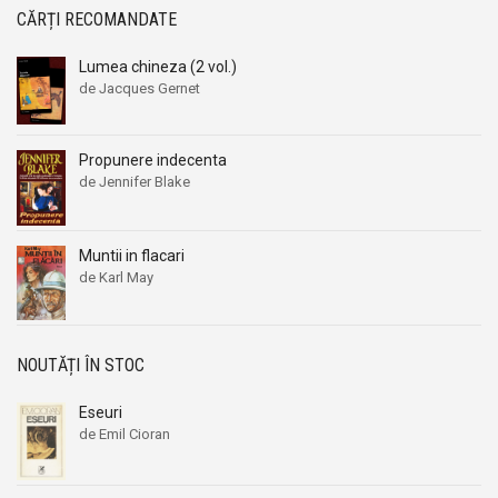
CĂRȚI RECOMANDATE
Lumea chineza (2 vol.)
de Jacques Gernet
Propunere indecenta
de Jennifer Blake
Muntii in flacari
de Karl May
NOUTĂȚI ÎN STOC
Eseuri
de Emil Cioran