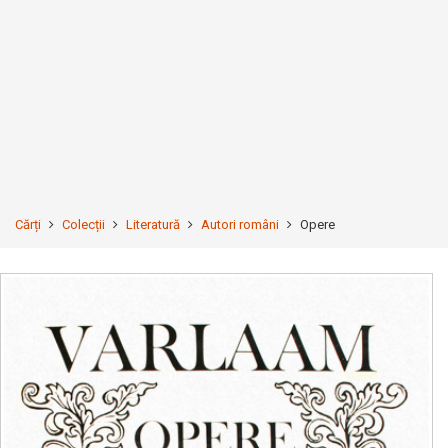
Cărți
Colecții
Literatură
Autori români
Opere