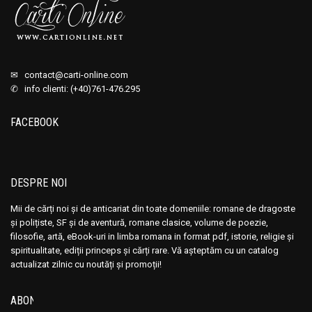
✉
contact@carti-online.com
✆ info clienti: (+40)761-476.295
FACEBOOK
DESPRE NOI
Mii de cărți noi și de anticariat din toate domeniile: romane de dragoste
și polițiste, SF și de aventură, romane clasice, volume de poezie,
filosofie, artă, eBook-uri in limba romana in format pdf, istorie, religie și
spiritualitate, ediții princeps și cărți rare. Vă așteptăm cu un catalog
actualizat zilnic cu noutăți și promoții!
ABONEAZĂ-TE LA NEWSLETTER