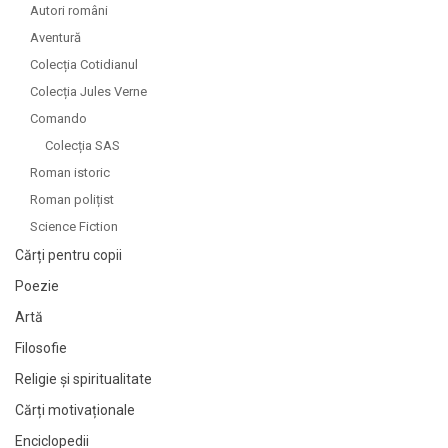
Autori români
Aventură
Colecția Cotidianul
Colecția Jules Verne
Comando
Colecția SAS
Roman istoric
Roman polițist
Science Fiction
Cărți pentru copii
Poezie
Artă
Filosofie
Religie și spiritualitate
Cărți motivaționale
Enciclopedii