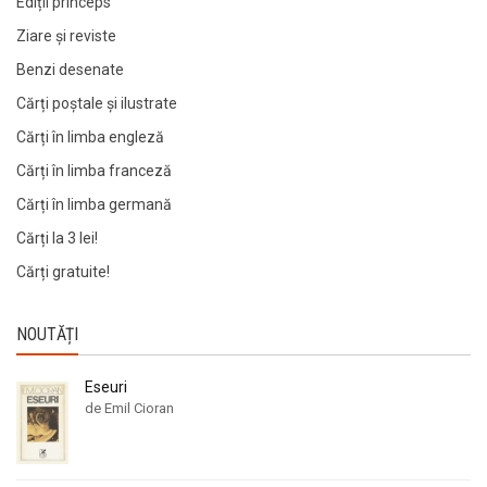
Ediții princeps
Ziare şi reviste
Benzi desenate
Cărți poștale și ilustrate
Cărți în limba engleză
Cărți în limba franceză
Cărți în limba germană
Cărți la 3 lei!
Cărți gratuite!
NOUTĂȚI
Eseuri
de Emil Cioran