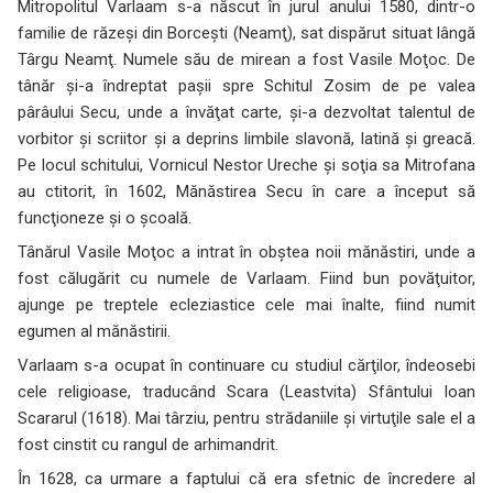
Mitropolitul Varlaam s-a născut în jurul anului 1580, dintr-o
familie de răzeşi din Borceşti (Neamţ), sat dispărut situat lângă
Târgu Neamţ. Numele său de mirean a fost Vasile Moţoc. De
tânăr şi-a îndreptat paşii spre Schitul Zosim de pe valea
pârâului Secu, unde a învăţat carte, şi-a dezvoltat talentul de
vorbitor şi scriitor şi a deprins limbile slavonă, latină şi greacă.
Pe locul schitului, Vornicul Nestor Ureche şi soţia sa Mitrofana
au ctitorit, în 1602, Mănăstirea Secu în care a început să
funcţioneze şi o şcoală.
Tânărul Vasile Moţoc a intrat în obştea noii mănăstiri, unde a
fost călugărit cu numele de Varlaam. Fiind bun povăţuitor,
ajunge pe treptele ecleziastice cele mai înalte, fiind numit
egumen al mănăstirii.
Varlaam s-a ocupat în continuare cu studiul cărţilor, îndeosebi
cele religioase, traducând Scara (Leastvita) Sfântului Ioan
Scararul (1618). Mai târziu, pentru strădaniile şi virtuţile sale el a
fost cinstit cu rangul de arhimandrit.
În 1628, ca urmare a faptului că era sfetnic de încredere al