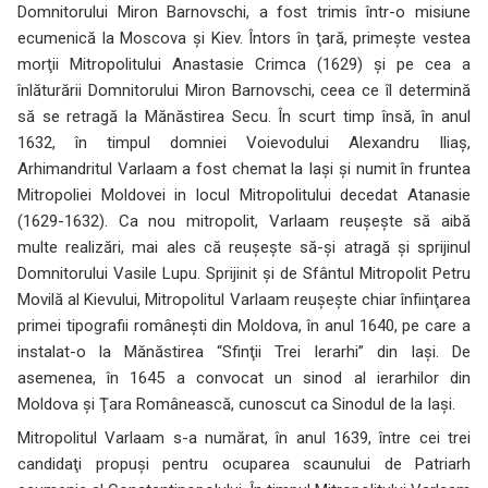
Domnitorului Miron Barnovschi, a fost trimis într-o misiune
ecumenică la Moscova şi Kiev. Întors în ţară, primeşte vestea
morţii Mitropolitului Anastasie Crimca (1629) şi pe cea a
înlăturării Domnitorului Miron Barnovschi, ceea ce îl determină
să se retragă la Mănăstirea Secu. În scurt timp însă, în anul
1632, în timpul domniei Voievodului Alexandru Iliaş,
Arhimandritul Varlaam a fost chemat la Iaşi şi numit în fruntea
Mitropoliei Moldovei in locul Mitropolitului decedat Atanasie
(1629-1632). Ca nou mitropolit, Varlaam reuşeşte să aibă
multe realizări, mai ales că reuşeşte să-şi atragă şi sprijinul
Domnitorului Vasile Lupu. Sprijinit şi de Sfântul Mitropolit Petru
Movilă al Kievului, Mitropolitul Varlaam reuşeşte chiar înfiinţarea
primei tipografii româneşti din Moldova, în anul 1640, pe care a
instalat-o la Mănăstirea “Sfinţii Trei Ierarhi” din Iaşi. De
asemenea, în 1645 a convocat un sinod al ierarhilor din
Moldova şi Ţara Românească, cunoscut ca Sinodul de la Iaşi.
Mitropolitul Varlaam s-a numărat, în anul 1639, între cei trei
candidaţi propuşi pentru ocuparea scaunului de Patriarh