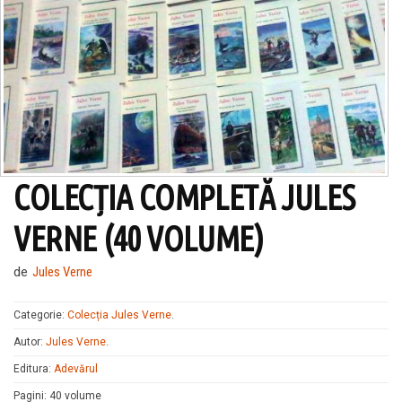
COLECȚIA COMPLETĂ JULES
VERNE (40 VOLUME)
de
Jules Verne
Categorie:
Colecția Jules Verne
.
Autor:
Jules Verne
.
Editura:
Adevărul
Pagini
:
40 volume