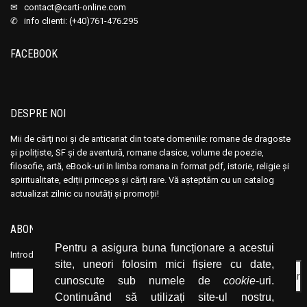
✉
contact@carti-online.com
✆ info clienti: (+40)761-476.295
FACEBOOK
DESPRE NOI
Mii de cărți noi și de anticariat din toate domeniile: romane de dragoste
și polițiste, SF și de aventură, romane clasice, volume de poezie,
filosofie, artă, eBook-uri in limba romana in format pdf, istorie, religie și
spiritualitate, ediții princeps și cărți rare. Vă așteptăm cu un catalog
actualizat zilnic cu noutăți și promoții!
ABONEAZĂ-TE LA NEWSLETTER
Pentru a asigura buna funcționare a acestui
Introduceți adresa dvs. de email și dați click pe butonul de abonare.
site, uneori folosim mici fișiere cu date,
cunoscute sub numele de
cookie
-uri.
Continuând să utilizați site-ul nostru,