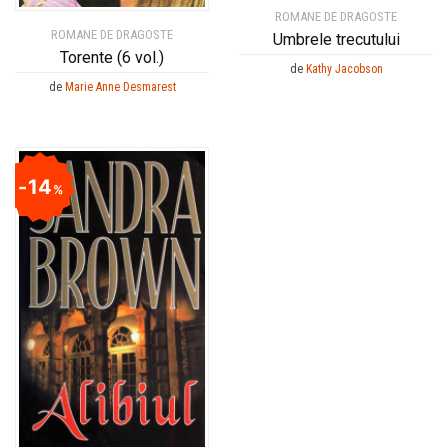
ROMANE DE DRAGOSTE
ROMANE DE DRAGOSTE
Umbrele trecutului
Torente (6 vol.)
de
Kathy Jacobson
de
Marie Anne Desmarest
14
%