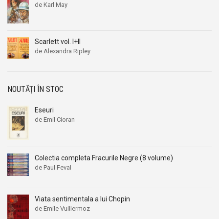
de Karl May
260,00 lei.
Scarlett vol. I+II
de Alexandra Ripley
Prețul
Prețul
inițial
curent
a
este:
fost:
39,00 lei.
NOUTĂȚI ÎN STOC
59,00 lei.
Eseuri
de Emil Cioran
Colectia completa Fracurile Negre (8 volume)
de Paul Feval
Viata sentimentala a lui Chopin
de Emile Vuillermoz