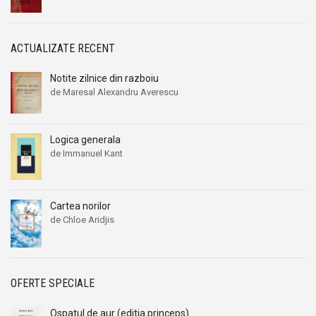
ACTUALIZATE RECENT
Notite zilnice din razboiu
de Maresal Alexandru Averescu
Prețul
Prețul
inițial
curent
a
este:
Logica generala
fost:
239,00 lei.
de Immanuel Kant
260,00 lei.
Cartea norilor
de Chloe Aridjis
OFERTE SPECIALE
Ospatul de aur (editia princeps)