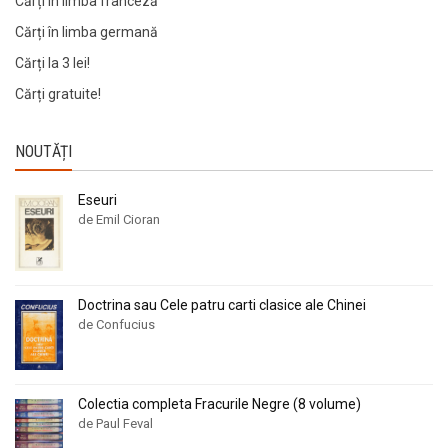
Cărți în limba franceză
Cărți în limba germană
Cărți la 3 lei!
Cărți gratuite!
NOUTĂȚI
Eseuri
de Emil Cioran
Doctrina sau Cele patru carti clasice ale Chinei
de Confucius
Colectia completa Fracurile Negre (8 volume)
de Paul Feval