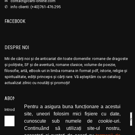
✉
contact@carti-online.com
✆ info clienti: (+40)761-476.295
FACEBOOK
DESPRE NOI
Mii de cărți noi și de anticariat din toate domeniile: romane de dragoste
și polițiste, SF și de aventură, romane clasice, volume de poezie,
filosofie, artă, eBook-uri in limba romana in format pdf, istorie, religie și
spiritualitate, ediții princeps și cărți rare. Vă așteptăm cu un catalog
actualizat zilnic cu noutăți și promoții!
ABONEAZĂ-TE LA NEWSLETTER
Pentru a asigura buna funcționare a acestui
Introduceți adresa dvs. de email și dați click pe butonul de abonare.
site, uneori folosim mici fișiere cu date,
cunoscute sub numele de
cookie
-uri.
Continuând să utilizați site-ul nostru,