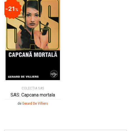
21
%
COLECȚIA SAS
SAS: Capcana mortala
de
Gerard De Villiers