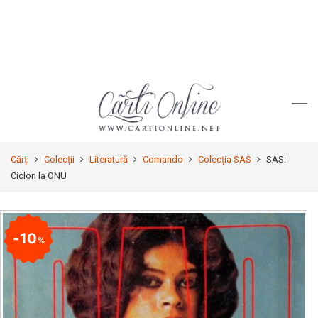
Cărți
Colecții
Literatură
Comando
Colecția SAS
SAS:
Ciclon la ONU
10
%