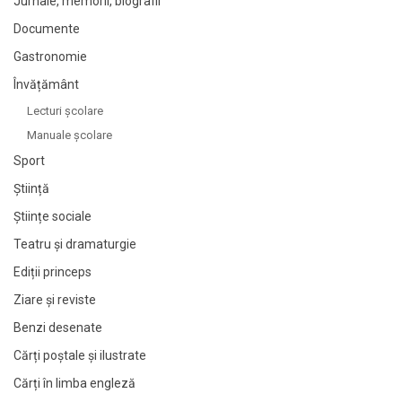
Jurnale, memorii, biografii
Documente
Gastronomie
Învățământ
Lecturi şcolare
Manuale şcolare
Sport
Știință
Științe sociale
Teatru și dramaturgie
Ediții princeps
Ziare şi reviste
Benzi desenate
Cărți poștale și ilustrate
Cărți în limba engleză