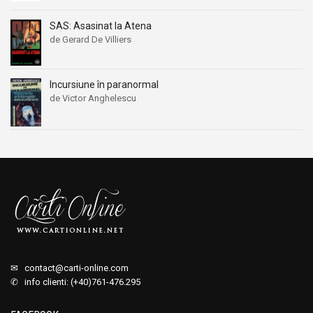
SAS: Asasinat la Atena
de Gerard De Villiers
Incursiune în paranormal
de Victor Anghelescu
✉
contact@carti-online.com
✆ info clienti: (+40)761-476.295