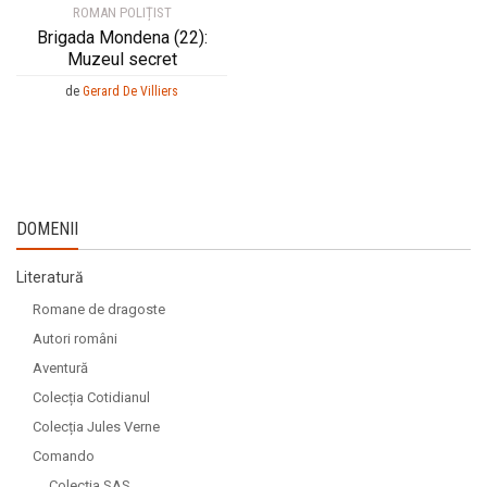
ROMAN POLIȚIST
Brigada Mondena (22):
Muzeul secret
de
Gerard De Villiers
DOMENII
Literatură
Romane de dragoste
Autori români
Aventură
Colecția Cotidianul
Colecția Jules Verne
Comando
Colecția SAS