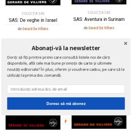
COLECȚIA SAS
COLECȚIA SAS
SAS: Aventura in Surinam
SAS: De veghe in Israel
de
Gerard De Villiers
de
Gerard De Villiers
Abonați-vă la newsletter
Doriți să fiți printre primii care consultă listele noi de cărți
disponibile, află cele mai bune promoții de carte și ultimele
noutăți editoriale? În plus, oferim și vouchere cadou, pe care să le
utilizați la prima dvs. comandă.
Doresc să mă abonez