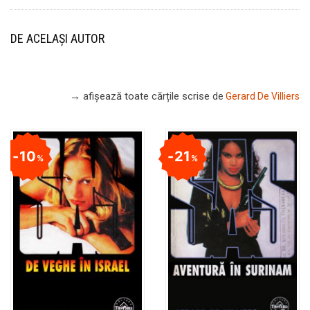
DE ACELAȘI AUTOR
→ afișează toate cărțile scrise
de
Gerard De Villiers
10
21
%
%