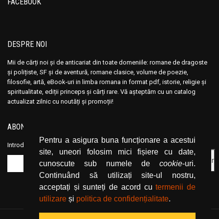
FACEBOOK
DESPRE NOI
Mii de cărți noi și de anticariat din toate domeniile: romane de dragoste
și polițiste, SF și de aventură, romane clasice, volume de poezie,
filosofie, artă, eBook-uri in limba romana in format pdf, istorie, religie și
spiritualitate, ediții princeps și cărți rare. Vă așteptăm cu un catalog
actualizat zilnic cu noutăți și promoții!
ABONEAZĂ-TE LA NEWSLETTER
Pentru a asigura buna funcționare a acestui
Introduceți adresa dvs. de email și dați click pe butonul de abonare.
site, uneori folosim mici fișiere cu date,
cunoscute sub numele de
cookie
-uri.
Continuând să utilizați site-ul nostru,
acceptați și sunteți de acord cu
termenii de
utilizare
și
politica de confidențialitate
.