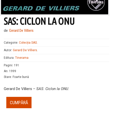
SAS: CICLON LA ONU
de
Gerard De Villiers
Categorie:
Colecția SAS
.
Autor:
Gerard De Villiers
.
Editura:
Tinerama
Pagini
:
191
An
:
1999
Stare
:
Foarte bună
Gerard De Villiers –
SAS: Ciclon la ONU
.
CUMPĂRĂ