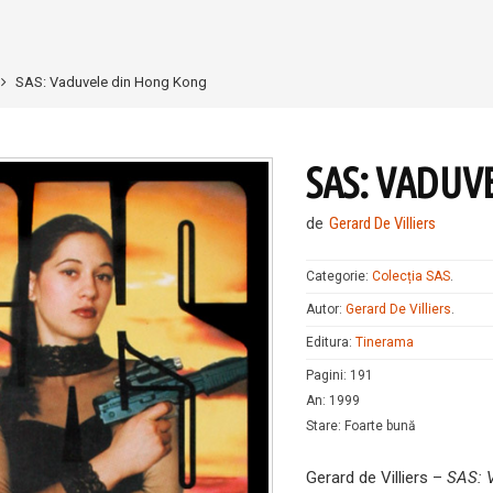
SAS: Vaduvele din Hong Kong
SAS: VADUV
de
Gerard De Villiers
Categorie:
Colecția SAS
.
Autor:
Gerard De Villiers
.
Editura:
Tinerama
Pagini
:
191
An
:
1999
Stare
:
Foarte bună
Gerard de Villiers –
SAS: 