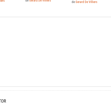
de
Gerard De Villiers
iers
de
Gerard De Villiers
TOR