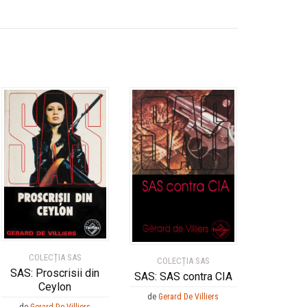
COLECȚIA SAS
COLECȚIA SAS
SAS: Proscrisii din
SAS: SAS contra CIA
Ceylon
de
Gerard De Villiers
de
Gerard De Villiers