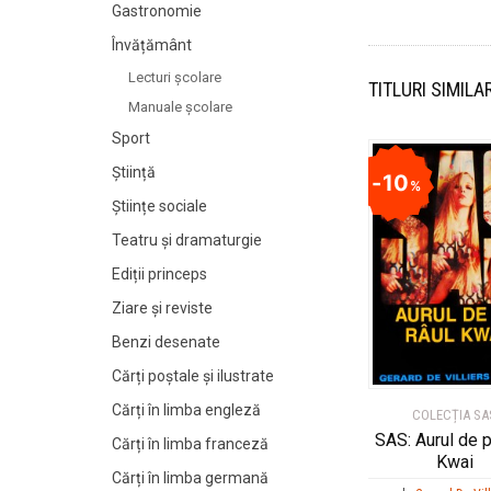
Gastronomie
Învățământ
Lecturi şcolare
TITLURI SIMILA
Manuale şcolare
Sport
Știință
10
%
Științe sociale
Teatru și dramaturgie
Ediții princeps
Ziare şi reviste
Benzi desenate
Cărți poștale și ilustrate
Cărți în limba engleză
COLECȚIA SA
SAS: Aurul de p
Cărți în limba franceză
Kwai
Cărți în limba germană