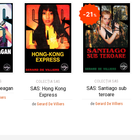
21
%
S
COLECȚIA SAS
COLECȚIA SAS
Reagan
SAS: Santiago sub
SAS: Hong Kong
teroare
Express
iers
de
Gerard De Villiers
de
Gerard De Villiers