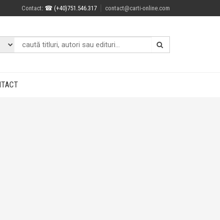
Contact
: ☎ (+40)751.546.317
contact@carti-online.com
NTACT