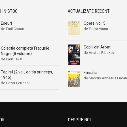
I ÎN STOC
ACTUALIZATE RECENT
Eseuri
Opere, vol. 5
de Emil Cioran
de Tudor Vianu
Copiii din Arbat
Colectia completa Fracurile
de Anatoli Ribakov
Negre (8 volume)
de Paul Feval
Tapirul (2 vol., editia princeps,
Farsalia
1946)
de Marcus Annaeus Luca
de Cezar Petrescu
OK
DESPRE NOI