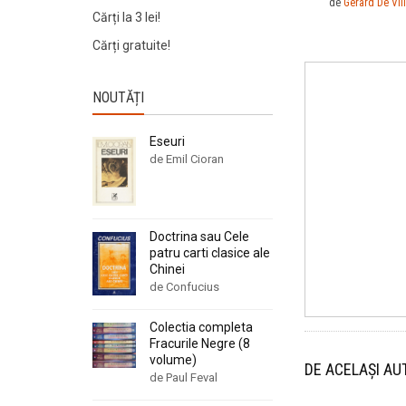
de
Gerard De Vill
Cărți la 3 lei!
Cărți gratuite!
NOUTĂȚI
Eseuri
de Emil Cioran
Doctrina sau Cele
patru carti clasice ale
Chinei
de Confucius
Colectia completa
Fracurile Negre (8
volume)
DE ACELAȘI AU
de Paul Feval