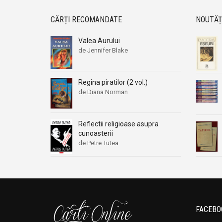
CĂRȚI RECOMANDATE
NOUTĂȚ
Valea Aurului
de Jennifer Blake
Regina piratilor (2 vol.)
de Diana Norman
Reflectii religioase asupra
cunoasterii
de Petre Tutea
FACEBO