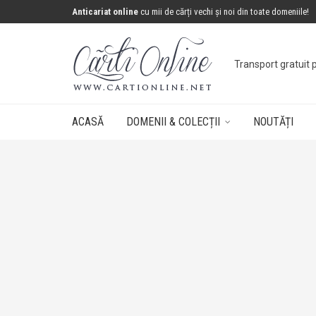
Anticariat online
cu mii de cărți vechi și noi din toate domeniile!
Transport gratuit 
ACASĂ
DOMENII & COLECȚII
NOUTĂȚI