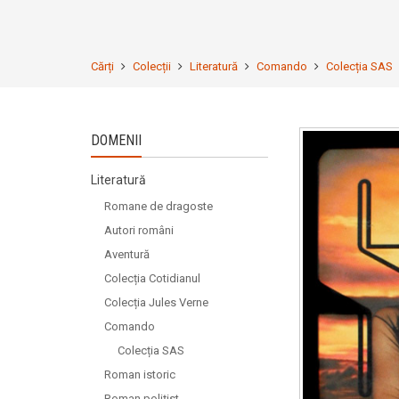
Cărți
Colecții
Literatură
Comando
Colecția SAS
DOMENII
Literatură
Romane de dragoste
Autori români
Aventură
Colecția Cotidianul
Colecția Jules Verne
Comando
Colecția SAS
Roman istoric
Roman polițist