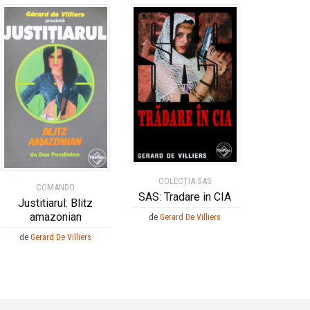
COLECȚIA SAS
COMANDO
SAS: Tradare in CIA
Justitiarul: Blitz
amazonian
de
Gerard De Villiers
de
Gerard De Villiers