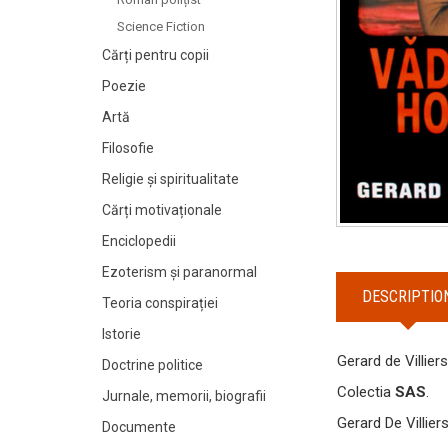
Science Fiction
Cărți pentru copii
Poezie
Artă
Filosofie
Religie și spiritualitate
Cărți motivaționale
Enciclopedii
Ezoterism și paranormal
DESCRIPTIO
Teoria conspirației
Istorie
Gerard de Villier
Doctrine politice
Colectia
SAS
.
Jurnale, memorii, biografii
Gerard De Villier
Documente