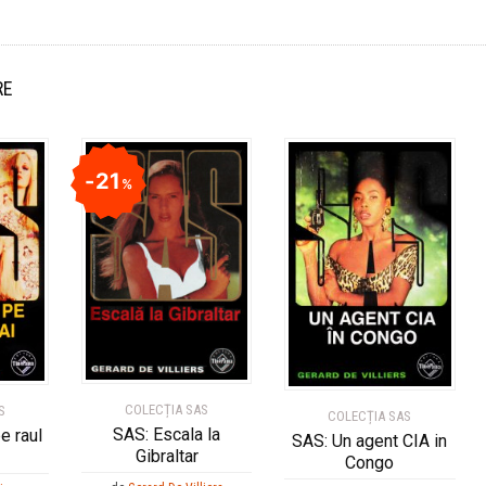
RE
21
%
COLECȚIA SAS
S
COLECȚIA SAS
SAS: Escala la
e raul
SAS: Un agent CIA in
Gibraltar
Congo