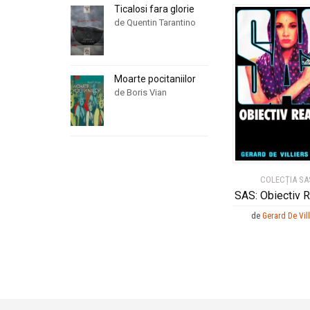
Ticalosi fara glorie
de Quentin Tarantino
Moarte pocitaniilor
de Boris Vian
COLECȚIA SA
SAS: Obiectiv 
de
Gerard De Vill