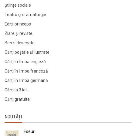
Științe sociale
Teatru și dramaturgie
Ediții princeps
Ziare şi reviste
Benzi desenate
Cărți poștale și ilustrate
Cărți în limba engleză
Cărți în limba franceză
Cărți în limba germană
Cărți la 3 lei!
Cărți gratuite!
NOUTĂȚI
Eseuri