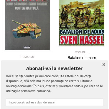
COMANDO
COMANDO
Batalion de mars
Opere complete, vol. 6
de
Sven Hassel
(Drum sangeros catre
Abonați-vă la newsletter
moarte + Curtea martiala)
Doriți să fiți printre primii care consultă listele noi de cărți
de
Sven Hassel
disponibile, află cele mai bune promoții de carte și ultimele
noutăți editoriale? În plus, oferim și vouchere cadou, pe care să le
utilizați la prima dvs. comandă.