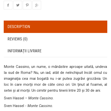
DESCRIPTION
REVIEWS (0)
INFORMAȚII LIVRARE
Monte Cassino, un nume, o mănăstire aproape uitată, undeva
la sud de Roma? Nu, un iad; atât de neînchipuit încât omul cu
imaginaţia cea mai bogată nu i-ar putea zugrăvi grozăvia. Un
loc în care morţii mor de câte cinci ori. Un ţinut al foamei, al
setei şi al morţii. Un cimitir pentru tinerii între 20 şi 30 de ani.
Sven Hassel –
Monte Cassino
.
Sven Hassel -
Monte Cassino
.