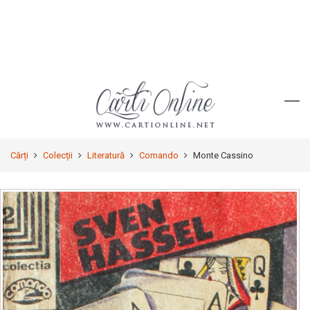
Cărți
Colecții
Literatură
Comando
Monte Cassino