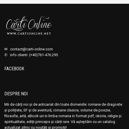
✉
contact@carti-online.com
✆ info clienti: (+40)761-476.295
FACEBOOK
DESPRE NOI
Mii de cărți noi și de anticariat din toate domeniile: romane de dragoste
și polițiste, SF și de aventură, romane clasice, volume de poezie,
filosofie, artă, eBook-uri in limba romana in format pdf, istorie, religie și
spiritualitate, ediții princeps și cărți rare. Vă așteptăm cu un catalog
actualizat zilnic cu noutăți și promoții!