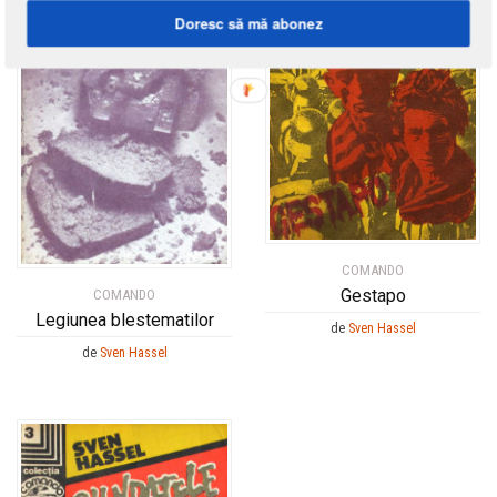
Doresc să mă abonez
COMANDO
Gestapo
COMANDO
Legiunea blestematilor
de
Sven Hassel
de
Sven Hassel