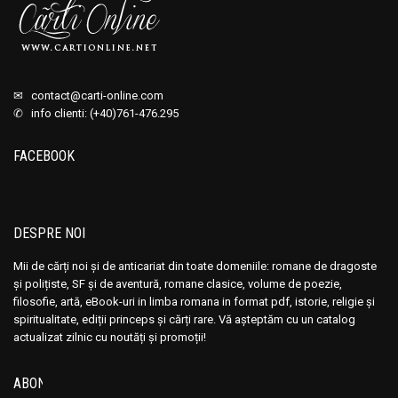
Basme norvegiene
Basme norvegiene
Beaumarchais
Beaumarchais
Ben Okri
Ben Okri
Ben Rice
Ben Rice
✉
contact@carti-online.com
Benard Henri Levy
Benard Henri Levy
✆ info clienti: (+40)761-476.295
Benedetto Croce
Benedetto Croce
FACEBOOK
Benito Perez Galdos
Benito Perez Galdos
Benjamin Constant
Benjamin Constant
Benjamin Franklin
Benjamin Franklin
DESPRE NOI
Benvenuto Cellini
Benvenuto Cellini
Bernal Diaz del Castillo
Bernal Diaz del Castillo
Mii de cărți noi și de anticariat din toate domeniile: romane de dragoste
și polițiste, SF și de aventură, romane clasice, volume de poezie,
Bernard Lecomte
Bernard Lecomte
filosofie, artă, eBook-uri in limba romana in format pdf, istorie, religie și
Bernard Werber
Bernard Werber
spiritualitate, ediții princeps și cărți rare. Vă așteptăm cu un catalog
actualizat zilnic cu noutăți și promoții!
Bernard-Philippe Groslier
Bernard-Philippe Groslier
Bernardo Guimaraes
Bernardo Guimaraes
ABONEAZĂ-TE LA NEWSLETTER
Bertrand Russell
Bertrand Russell