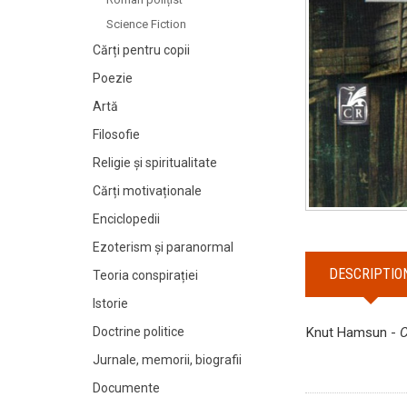
Science Fiction
Cărți pentru copii
Poezie
Artă
Filosofie
Religie și spiritualitate
Cărți motivaționale
Enciclopedii
Ezoterism și paranormal
DESCRIPTIO
Teoria conspirației
Istorie
Doctrine politice
Knut Hamsun -
C
Jurnale, memorii, biografii
Documente