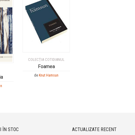
COLECȚIA COTIDIANUL
Foamea
de
Knut Hamsun
ia
un
I ÎN STOC
ACTUALIZATE RECENT