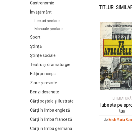
Gastronomie
TITLURI SIMILA
Învățământ
Lecturi şcolare
Manuale şcolare
Sport
Știință
Științe sociale
Teatru și dramaturgie
Ediții princeps
Ziare şi reviste
Benzi desenate
LITERATURĂ
Cărți poștale și ilustrate
Iubeste pe apr
Cărți în limba engleză
tau
Cărți în limba franceză
de
Erich Maria Re
Cărți în limba germană