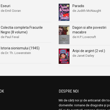
Eseuri
Paradis
de Emil Cioran
de Judith McNaught
Dagon si alte povestiri
Colectia completa Fracurile
macabre
Negre (8 volume)
de H.P. Lovecraft
de Paul Feval
Istoria sionismului (1945)
Aripi de argint (2 vol.)
de Dr. Th. Lowenstein
de Janet Dailey
OK
DESPRE NOI
Mii de cărți noi și de anticariat din t
domeniile: romane de dragoste și pol