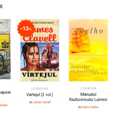
RE
13
%
LITERATURĂ
LITERATURĂ
oapele
Manualul
Vartejul (2 vol.)
Razboinicului Luminii
de
James Clavell
marque
de
Paulo Coelho