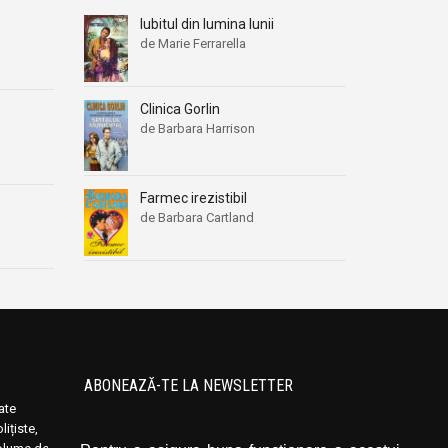
Iubitul din lumina lunii
de Marie Ferrarella
Clinica Gorlin
de Barbara Harrison
Farmec irezistibil
de Barbara Cartland
ABONEAZĂ-TE LA NEWSLETTER
oate
Introduceți adresa dvs. de email și dați click
ițiste,
pe butonul de abonare.