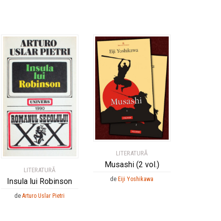
LITERATURĂ
Musashi (2 vol.)
LITERATURĂ
de
Eiji Yoshikawa
Insula lui Robinson
de
Arturo Uslar Pietri