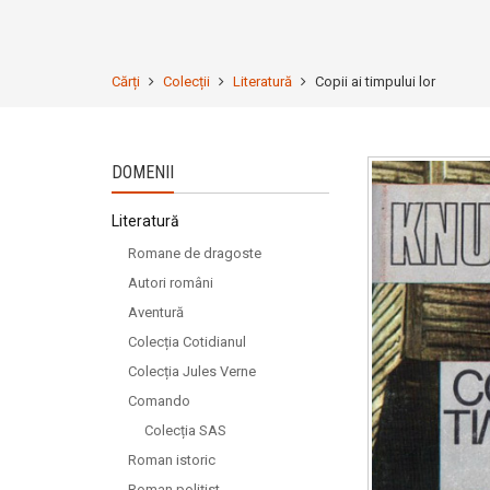
Cărți
Colecții
Literatură
Copii ai timpului lor
DOMENII
Literatură
Romane de dragoste
Autori români
Aventură
Colecția Cotidianul
Colecția Jules Verne
Comando
Colecția SAS
Roman istoric
Roman polițist