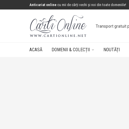
Anticariat online
cu mii de cărți vechi și noi din toate domeniile!
Transport gratuit 
ACASĂ
DOMENII & COLECȚII
NOUTĂȚI