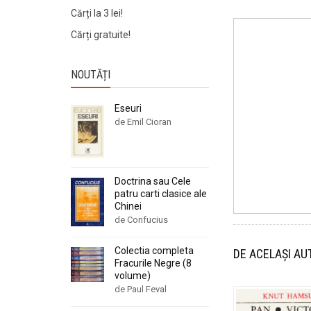
Cărți la 3 lei!
Cărți gratuite!
NOUTĂȚI
Eseuri
de Emil Cioran
Doctrina sau Cele
patru carti clasice ale
Chinei
de Confucius
Colectia completa
DE ACELAȘI AU
Fracurile Negre (8
volume)
de Paul Feval