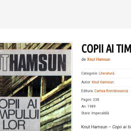
COPII AI TI
de
Knut Hamsun
Categorie:
Literatură
.
Autor:
Knut Hamsun
.
Editura:
Cartea Românească
Pagini
:
238
An
:
1989
Stare
:
Impecabilă
Knut Hamsun –
Copii ai t