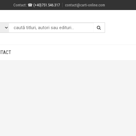
Contact
: ☎ (+40)751.546.317
contact@carti-online.com
NTACT