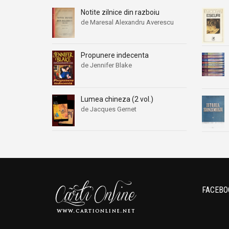
Notite zilnice din razboiu
de Maresal Alexandru Averescu
Propunere indecenta
de Jennifer Blake
Lumea chineza (2 vol.)
de Jacques Gernet
FACEBO