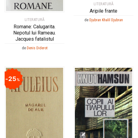
LITERATURĂ
Aripile frante
LITERATURĂ
de
Djubran Khalil Djubran
Romane: Calugarita.
Nepotul lui Rameau.
Jacques fatalistul
de
Denis Diderot
25
%