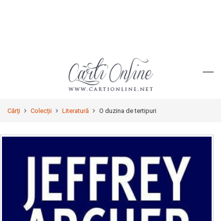
Cărți
Colecții
Literatură
O duzina de tertipuri