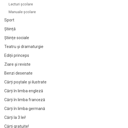
Lecturi şcolare
Manuale şcolare
Sport
Știință
Științe sociale
Teatru și dramaturgie
Ediții princeps
Ziare şi reviste
Benzi desenate
Cărți poștale și ilustrate
Cărți în limba engleză
Cărți în limba franceză
Cărți în limba germană
Cărți la 3 lei!
Cărți gratuite!