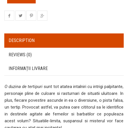
DESCRIPTION
REVIEWS (0)
INFORMAȚII LIVRARE
O duzina de tertipuri
sunt tot atatea intalniri cu intrigi palpitante,
personaje pline de culoare si rasturnari de situatii uluitoare. In
plus, fiecare povestire ascunde in ea o diversiune, o pista falsa,
un tertip. Provocat astfel, va putea oare cititorul sa le identifice
in destinele agitate ale femeilor si barbatilor ce populeaza
acest volum? Situatiile-limita, suspansul si misterul vor face
cautarea cu atat mai incitanta!…