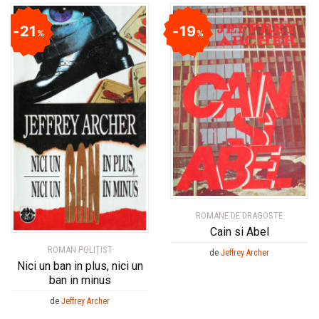
21
19
%
%
ROMANE DE DRAGOSTE
Cain si Abel
ROMAN POLIȚIST
de
Jeffrey Archer
Nici un ban in plus, nici un
ban in minus
de
Jeffrey Archer