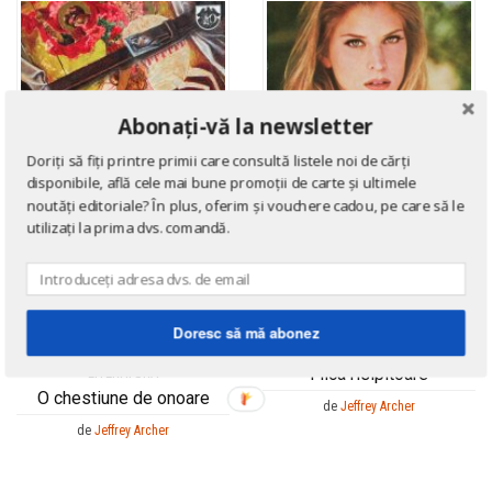
Abonați-vă la newsletter
Doriți să fiți printre primii care consultă listele noi de cărți
disponibile, află cele mai bune promoții de carte și ultimele
noutăți editoriale? În plus, oferim și vouchere cadou, pe care să le
utilizați la prima dvs. comandă.
Doresc să mă abonez
ROMANE DE DRAGOSTE
Fiica risipitoare
LITERATURĂ
O chestiune de onoare
de
Jeffrey Archer
de
Jeffrey Archer