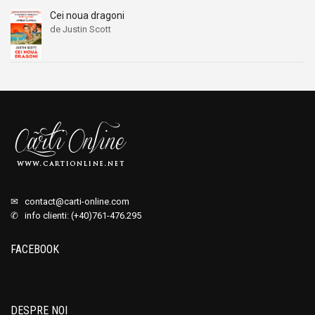
Cei noua dragoni
de Justin Scott
✉
contact@carti-online.com
✆ info clienti: (+40)761-476.295
FACEBOOK
DESPRE NOI