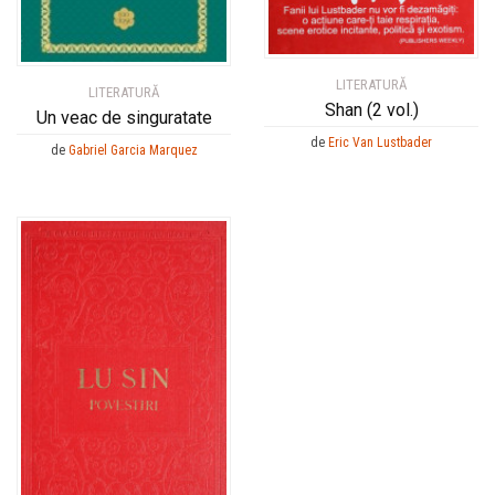
LITERATURĂ
LITERATURĂ
Shan (2 vol.)
Un veac de singuratate
de
Eric Van Lustbader
de
Gabriel Garcia Marquez