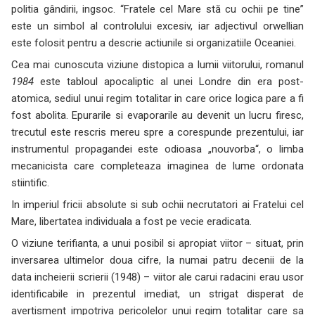
politia gândirii, ingsoc. “Fratele cel Mare stă cu ochii pe tine”
este un simbol al controlului excesiv, iar adjectivul orwellian
este folosit pentru a descrie actiunile si organizatiile Oceaniei.
Cea mai cunoscuta viziune distopica a lumii viitorului, romanul
1984
este tabloul apocaliptic al unei Londre din era post-
atomica, sediul unui regim totalitar in care orice logica pare a fi
fost abolita. Epurarile si evaporarile au devenit un lucru firesc,
trecutul este rescris mereu spre a corespunde prezentului, iar
instrumentul propagandei este odioasa „nouvorba“, o limba
mecanicista care completeaza imaginea de lume ordonata
stiintific.
In imperiul fricii absolute si sub ochii necrutatori ai Fratelui cel
Mare, libertatea individuala a fost pe vecie eradicata.
O viziune terifianta, a unui posibil si apropiat viitor – situat, prin
inversarea ultimelor doua cifre, la numai patru decenii de la
data incheierii scrierii (1948) – viitor ale carui radacini erau usor
identificabile in prezentul imediat, un strigat disperat de
avertisment impotriva pericolelor unui regim totalitar care sa