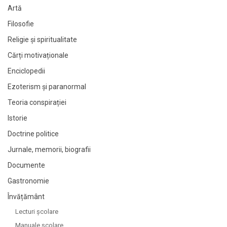
Artă
Filosofie
Religie și spiritualitate
Cărți motivaționale
Enciclopedii
Ezoterism și paranormal
Teoria conspirației
Istorie
Doctrine politice
Jurnale, memorii, biografii
Documente
Gastronomie
Învățământ
Lecturi şcolare
Manuale şcolare