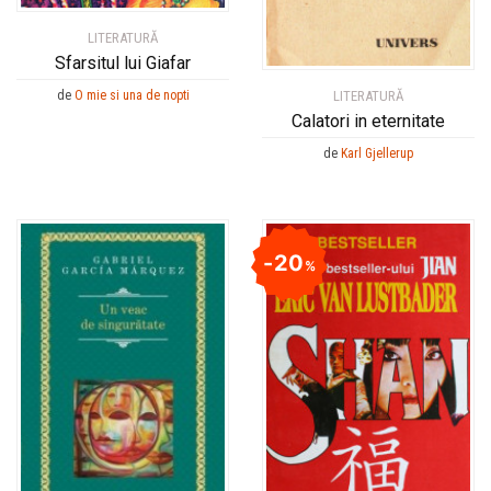
LITERATURĂ
Sfarsitul lui Giafar
LITERATURĂ
de
O mie si una de nopti
Calatori in eternitate
de
Karl Gjellerup
20
%