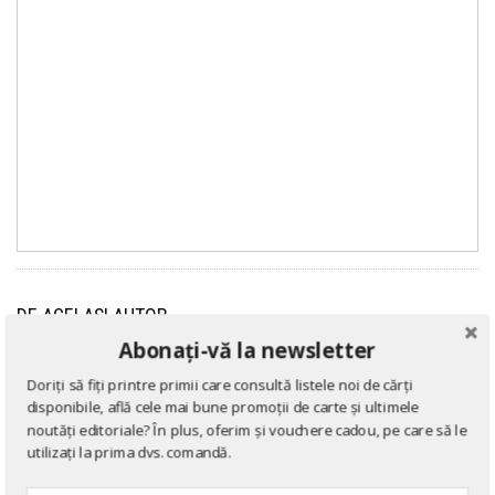
DE ACELAȘI AUTOR
Abonați-vă la newsletter
Doriți să fiți printre primii care consultă listele noi de cărți
disponibile, află cele mai bune promoții de carte și ultimele
→ afișează toate cărțile scrise
de
George Orwell
noutăți editoriale? În plus, oferim și vouchere cadou, pe care să le
utilizați la prima dvs. comandă.