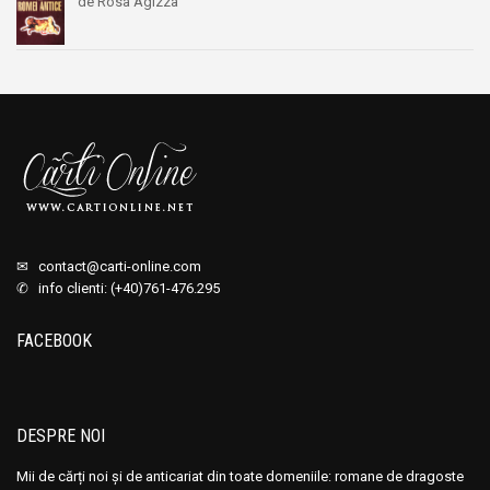
de Rosa Agizza
✉
contact@carti-online.com
✆ info clienti: (+40)761-476.295
FACEBOOK
DESPRE NOI
Mii de cărți noi și de anticariat din toate domeniile: romane de dragoste