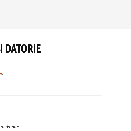
I DATORIE
te
.
si datorie
.