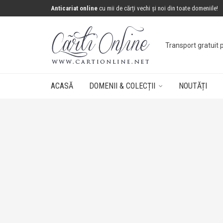
Anticariat online
cu mii de cărți vechi și noi din toate domeniile!
Transport gratuit 
ACASĂ
DOMENII & COLECȚII
NOUTĂȚI