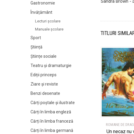
Sandra Brown -
Gastronomie
Învățământ
Lecturi şcolare
Manuale şcolare
TITLURI SIMILA
Sport
Știință
Științe sociale
Teatru și dramaturgie
Ediții princeps
Ziare şi reviste
Benzi desenate
Cărți poștale și ilustrate
Cărți în limba engleză
Cărți în limba franceză
ROMANE DE DRA
Cărți în limba germană
Un necaz nu 