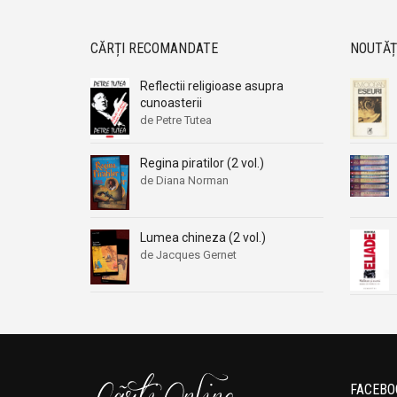
CĂRȚI RECOMANDATE
NOUTĂȚ
Reflectii religioase asupra
cunoasterii
de Petre Tutea
Regina piratilor (2 vol.)
de Diana Norman
Lumea chineza (2 vol.)
de Jacques Gernet
FACEBO