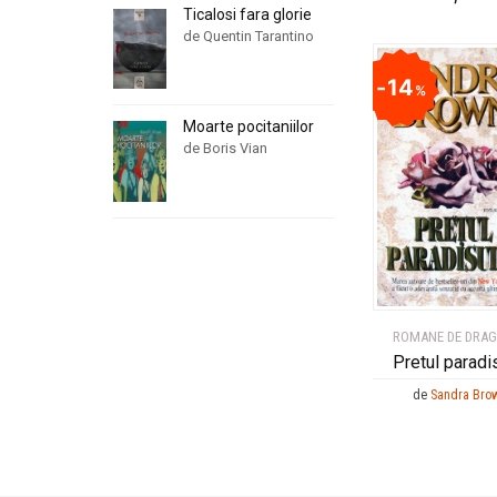
Ticalosi fara glorie
de Quentin Tarantino
14
%
Moarte pocitaniilor
de Boris Vian
ROMANE DE DRA
Pretul paradi
de
Sandra Bro