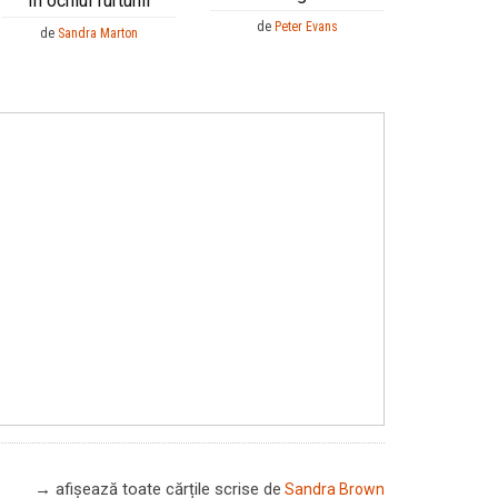
In ochiul furtunii
de
Peter Evans
de
Sandra Marton
→ afișează toate cărțile scrise
de
Sandra Brown