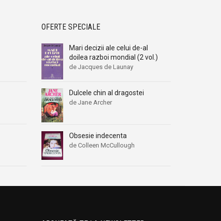
OFERTE SPECIALE
Mari decizii ale celui de-al
doilea razboi mondial (2 vol.)
de Jacques de Launay
Dulcele chin al dragostei
de Jane Archer
Obsesie indecenta
de Colleen McCullough