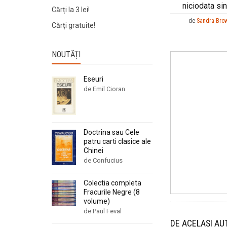
niciodata si
Cărți la 3 lei!
de
Sandra Bro
Cărți gratuite!
NOUTĂȚI
Eseuri
de Emil Cioran
Doctrina sau Cele
patru carti clasice ale
Chinei
de Confucius
Colectia completa
Fracurile Negre (8
volume)
de Paul Feval
DE ACELAȘI AU