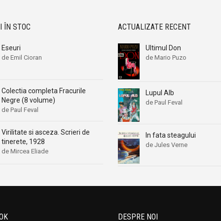
I ÎN STOC
ACTUALIZATE RECENT
Eseuri
Ultimul Don
de Emil Cioran
de Mario Puzo
Colectia completa Fracurile
Lupul Alb
Negre (8 volume)
de Paul Feval
de Paul Feval
Virilitate si asceza. Scrieri de
In fata steagului
tinerete, 1928
de Jules Verne
de Mircea Eliade
OK
DESPRE NOI