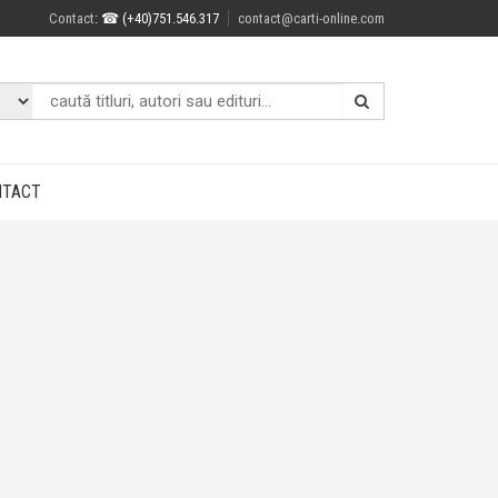
Contact
: ☎ (+40)751.546.317
contact@carti-online.com
NTACT