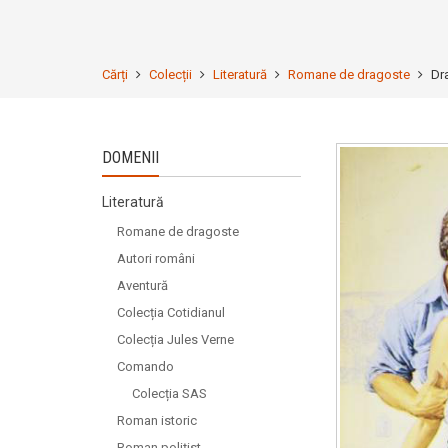
Cărți
Colecții
Literatură
Romane de dragoste
Dr
DOMENII
Literatură
Romane de dragoste
Autori români
Aventură
Colecția Cotidianul
Colecția Jules Verne
Comando
Colecția SAS
Roman istoric
Roman polițist