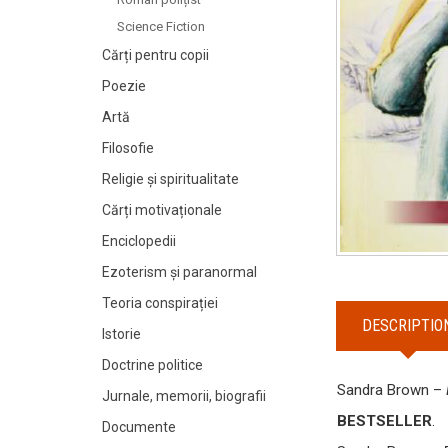
Science Fiction
Cărți pentru copii
Poezie
Artă
Filosofie
Religie și spiritualitate
Cărți motivaționale
Enciclopedii
Ezoterism și paranormal
Teoria conspirației
DESCRIPTIO
Istorie
Doctrine politice
Sandra Brown –
Jurnale, memorii, biografii
BESTSELLER
.
Documente