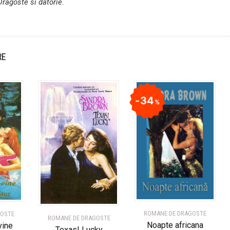
Dragoste si datorie
.
RE
34
%
ROMANE DE DRAGOSTE
GOSTE
ROMANE DE DRAGOSTE
Noapte africana
vine
Texas! Lucky