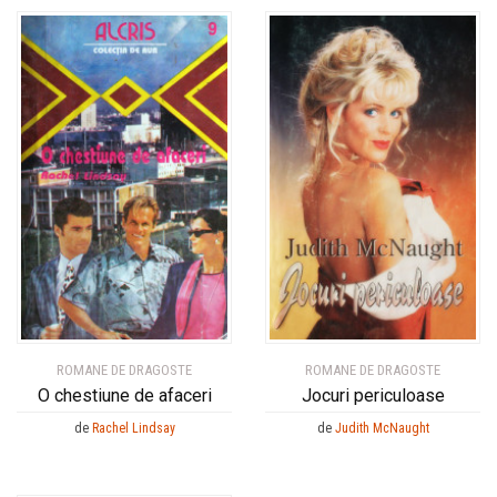
ROMANE DE DRAGOSTE
ROMANE DE DRAGOSTE
O chestiune de afaceri
Jocuri periculoase
de
Rachel Lindsay
de
Judith McNaught