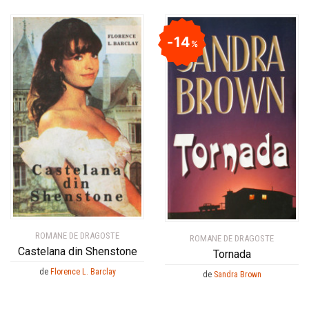
14
%
ROMANE DE DRAGOSTE
ROMANE DE DRAGOSTE
Castelana din Shenstone
Tornada
de
Florence L. Barclay
de
Sandra Brown