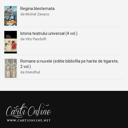
Regina blestemata
de Michel Zevaco
Istoria teatrului universal (4 vol.)
de Vito Pandolfi
Romane si nuvele (editie bibliofila pe hartie de tigarete,
2 vol.)
de Stendhal