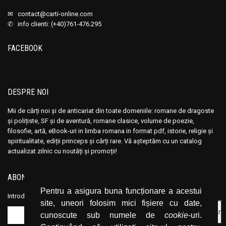
✉
contact@carti-online.com
✆ info clienti: (+40)761-476.295
FACEBOOK
DESPRE NOI
Mii de cărți noi și de anticariat din toate domeniile: romane de dragoste
și polițiste, SF și de aventură, romane clasice, volume de poezie,
filosofie, artă, eBook-uri in limba romana in format pdf, istorie, religie și
spiritualitate, ediții princeps și cărți rare. Vă așteptăm cu un catalog
actualizat zilnic cu noutăți și promoții!
ABONEAZĂ-TE LA NEWSLETTER
Pentru a asigura buna funcționare a acestui
Introduceți adresa dvs. de email și dați click pe butonul de abonare.
site, uneori folosim mici fișiere cu date,
cunoscute sub numele de
cookie
-uri.