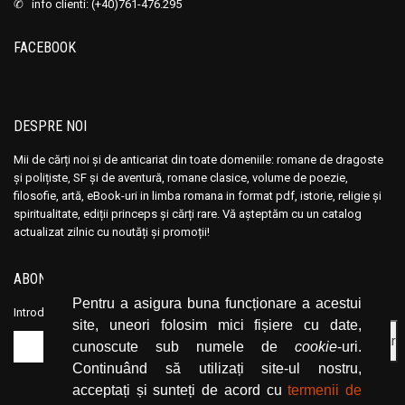
✆ info clienti: (+40)761-476.295
FACEBOOK
DESPRE NOI
Mii de cărți noi și de anticariat din toate domeniile: romane de dragoste
și polițiste, SF și de aventură, romane clasice, volume de poezie,
filosofie, artă, eBook-uri in limba romana in format pdf, istorie, religie și
spiritualitate, ediții princeps și cărți rare. Vă așteptăm cu un catalog
actualizat zilnic cu noutăți și promoții!
ABONEAZĂ-TE LA NEWSLETTER
Pentru a asigura buna funcționare a acestui
Introduceți adresa dvs. de email și dați click pe butonul de abonare.
site, uneori folosim mici fișiere cu date,
cunoscute sub numele de
cookie
-uri.
Continuând să utilizați site-ul nostru,
acceptați și sunteți de acord cu
termenii de