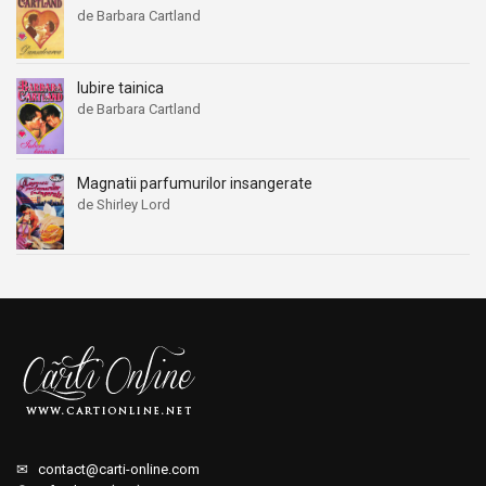
de Barbara Cartland
Iubire tainica
de Barbara Cartland
Magnatii parfumurilor insangerate
de Shirley Lord
✉
contact@carti-online.com