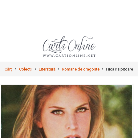
Cărți
Colecții
Literatură
Romane de dragoste
Fiica risipitoare