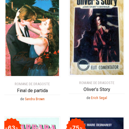
ROMANE DE DRAGOSTE
ROMANE DE DRAGOSTE
Oliver’s Story
Final de partida
de
Erich Segal
de
Sandra Brown
63
75
%
%