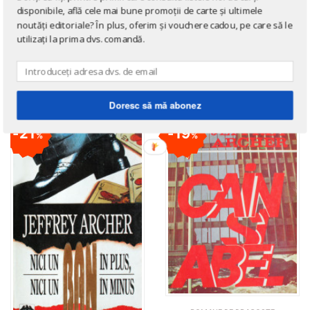
disponibile, află cele mai bune promoții de carte și ultimele
noutăți editoriale? În plus, oferim și vouchere cadou, pe care să le
LITERATURĂ
LITERATURĂ
utilizați la prima dvs. comandă.
O duzina de tertipuri
O chestiune de onoare
de
Jeffrey Archer
de
Jeffrey Archer
Doresc să mă abonez
21
19
%
%