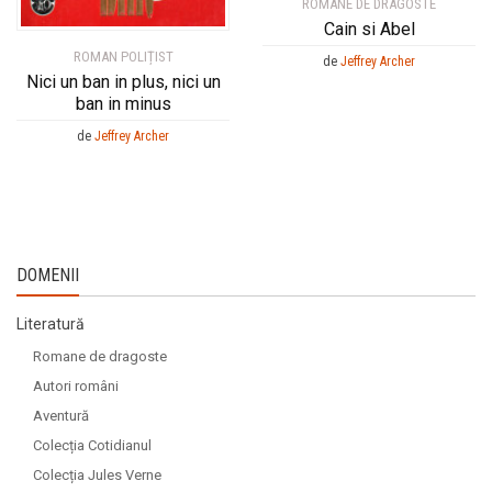
ROMANE DE DRAGOSTE
Cain si Abel
ROMAN POLIȚIST
de
Jeffrey Archer
Nici un ban in plus, nici un
ban in minus
de
Jeffrey Archer
DOMENII
Literatură
Romane de dragoste
Autori români
Aventură
Colecția Cotidianul
Colecția Jules Verne