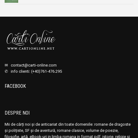
✉
contact@carti-online.com
✆ info clienti: (+40)761-476.295
FACEBOOK
DESPRE NOI
Mii de cărți noi și de anticariat din toate domeniile: romane de dragoste
și polițiste, SF și de aventură, romane clasice, volume de poezie,
filosofie, artă, eBook-uri in limba romana in format pdf, istorie, religie și