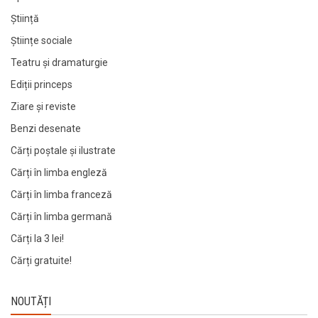
Știință
Științe sociale
Teatru și dramaturgie
Ediții princeps
Ziare şi reviste
Benzi desenate
Cărți poștale și ilustrate
Cărți în limba engleză
Cărți în limba franceză
Cărți în limba germană
Cărți la 3 lei!
Cărți gratuite!
NOUTĂȚI