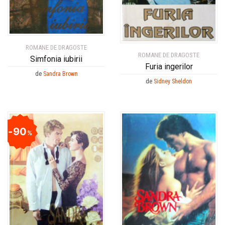
ROMANE DE DRAGOSTE
ROMANE DE DRAGOSTE
Simfonia iubirii
Furia ingerilor
de
Sandra Brown
de
Sidney Sheldon
90
%