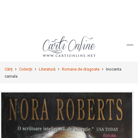
Cărți
Colecții
Literatură
Romane de dragoste
Inocenta
carnala