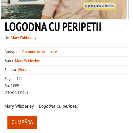
LOGODNA CU PERIPETII
de
Mary Wibberley
Categorie:
Romane de dragoste
.
Autor:
Mary Wibberley
.
Editura:
Alcris
Pagini
:
160
An
:
1998
Stare
:
Ca nouă
Mary Wibberley –
Logodna cu peripetii
.
CUMPĂRĂ