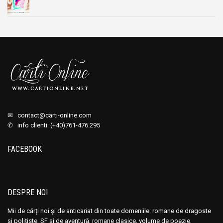
✉
contact@carti-online.com
✆ info clienti: (+40)761-476.295
FACEBOOK
DESPRE NOI
Mii de cărți noi și de anticariat din toate domeniile: romane de dragoste
și polițiste, SF și de aventură, romane clasice, volume de poezie,