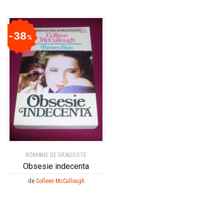
38
%
ROMANE DE DRAGOSTE
Obsesie indecenta
de
Colleen McCullough