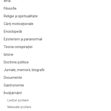
Artă
Filosofie
Religie și spiritualitate
Cărți motivaționale
Enciclopedii
Ezoterism și paranormal
Teoria conspirației
Istorie
Doctrine politice
Jurnale, memorii, biografii
Documente
Gastronomie
Învățământ
Lecturi şcolare
Manuale şcolare