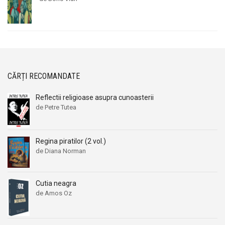
CĂRȚI RECOMANDATE
Reflectii religioase asupra cunoasterii
de Petre Tutea
Regina piratilor (2 vol.)
de Diana Norman
Cutia neagra
de Amos Oz