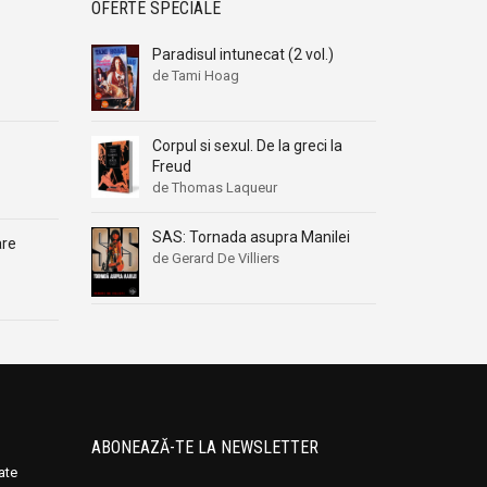
OFERTE SPECIALE
Paradisul intunecat (2 vol.)
de Tami Hoag
Corpul si sexul. De la greci la
Freud
de Thomas Laqueur
SAS: Tornada asupra Manilei
are
de Gerard De Villiers
ABONEAZĂ-TE LA NEWSLETTER
oate