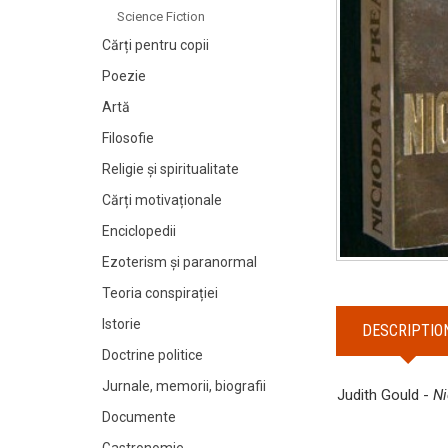
Science Fiction
Cărți pentru copii
Poezie
Artă
Filosofie
Religie și spiritualitate
Cărți motivaționale
Enciclopedii
Ezoterism și paranormal
Teoria conspirației
Istorie
DESCRIPTIO
Doctrine politice
Jurnale, memorii, biografii
Judith Gould -
Ni
Documente