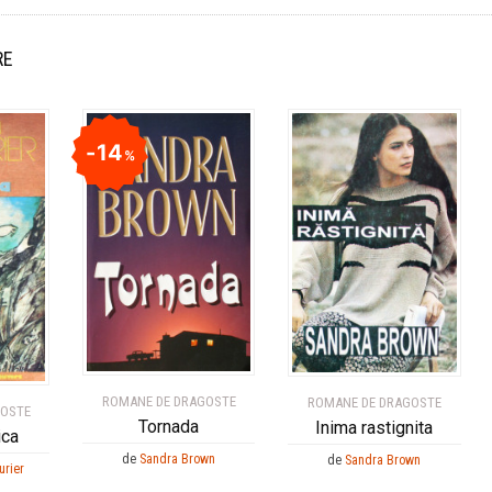
RE
14
%
ROMANE DE DRAGOSTE
ROMANE DE DRAGOSTE
GOSTE
Tornada
Inima rastignita
ica
de
Sandra Brown
de
Sandra Brown
rier