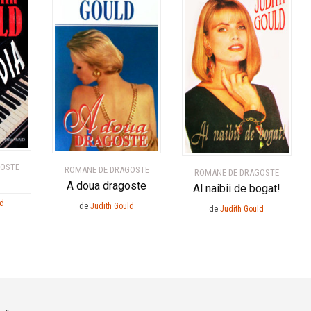
GOSTE
ROMANE DE DRAGOSTE
ROMANE DE DRAGOSTE
A doua dragoste
Al naibii de bogat!
ld
de
Judith Gould
de
Judith Gould