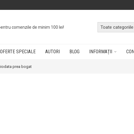
o
cutie cu cărți
dând doar un click!
OFERTE SPECIALE
AUTORI
BLOG
INFORMAȚII
CO
ciodata prea bogat