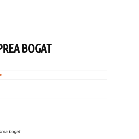
PREA BOGAT
te
.
prea bogat
.