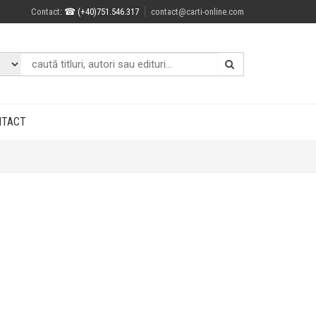
Contact
: ☎ (+40)751.546.317
contact@carti-online.com
NTACT