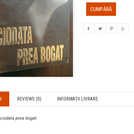
CUMPĂRĂ
N
REVIEWS (0)
INFORMAȚII LIVRARE
ciodata prea bogat
.