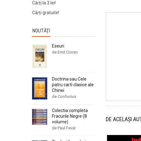
Cărți la 3 lei!
Cărți gratuite!
NOUTĂȚI
Eseuri
de Emil Cioran
Doctrina sau Cele
patru carti clasice ale
Chinei
de Confucius
Colectia completa
Fracurile Negre (8
DE ACELAȘI AU
volume)
de Paul Feval