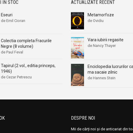
I ÎN STOC
ACTUALIZATE RECENT
Eseuri
Metamorfoze
de Emil Cioran
de Ovidiu
Vara iubirii regasite
Colectia completa Fracurile
de Nancy Thayer
Negre (8 volume)
de Paul Feval
Tapirul (2 vol., editia princeps,
Enciclopedia lucrurilor c
1946)
ma sacaie zilnic
de Cezar Petrescu
de Hannes Stein
OK
DESPRE NOI
Mii de cărți noi și de anticariat din t