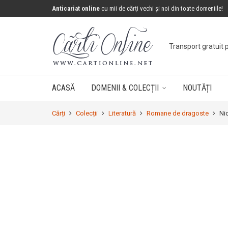
Anticariat online
cu mii de cărți vechi și noi din toate domeniile!
Concurs: câștigă 
ACASĂ
DOMENII & COLECȚII
NOUTĂȚI
Cărți
Colecții
Literatură
Romane de dragoste
Ni