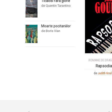
Ticalosi fara glorie
de Quentin Tarantino
Moarte pocitaniilor
de Boris Vian
ROMANE DE DRA
Rapsodia
de
Judith Gou