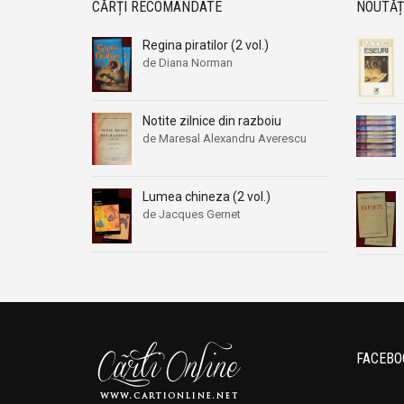
CĂRȚI RECOMANDATE
NOUTĂȚ
Regina piratilor (2 vol.)
de Diana Norman
Notite zilnice din razboiu
de Maresal Alexandru Averescu
Lumea chineza (2 vol.)
de Jacques Gernet
FACEBO