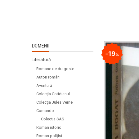
DOMENII
19
%
Literatură
Romane de dragoste
Autori români
Aventură
Colecția Cotidianul
Colecția Jules Verne
Comando
Colecția SAS
Roman istoric
Roman polițist