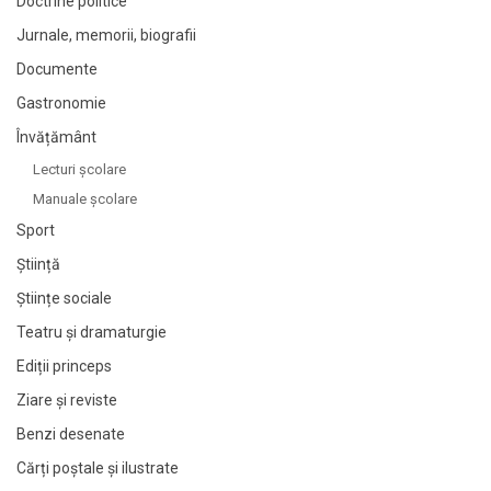
Doctrine politice
Jurnale, memorii, biografii
Documente
Gastronomie
Învățământ
Lecturi şcolare
Manuale şcolare
Sport
Știință
Științe sociale
Teatru și dramaturgie
Ediții princeps
Ziare şi reviste
Benzi desenate
Cărți poștale și ilustrate