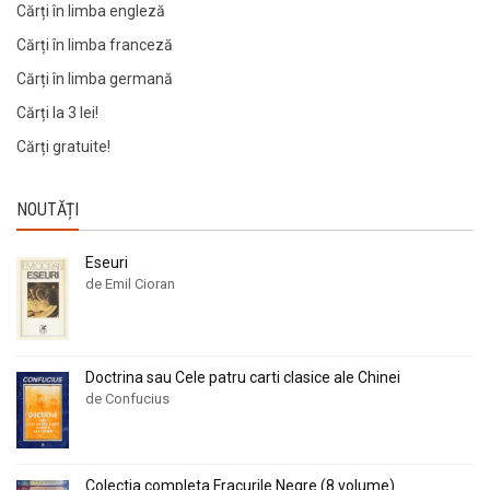
Cărți în limba engleză
Cărți în limba franceză
Cărți în limba germană
Cărți la 3 lei!
Cărți gratuite!
NOUTĂȚI
Eseuri
de Emil Cioran
Doctrina sau Cele patru carti clasice ale Chinei
de Confucius
Colectia completa Fracurile Negre (8 volume)