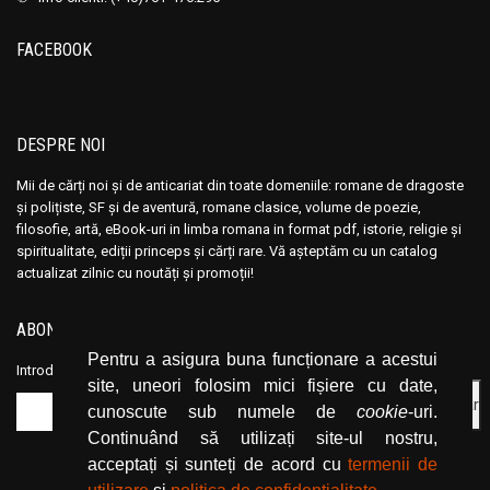
FACEBOOK
DESPRE NOI
Mii de cărți noi și de anticariat din toate domeniile: romane de dragoste
și polițiste, SF și de aventură, romane clasice, volume de poezie,
filosofie, artă, eBook-uri in limba romana in format pdf, istorie, religie și
spiritualitate, ediții princeps și cărți rare. Vă așteptăm cu un catalog
actualizat zilnic cu noutăți și promoții!
ABONEAZĂ-TE LA NEWSLETTER
Pentru a asigura buna funcționare a acestui
Introduceți adresa dvs. de email și dați click pe butonul de abonare.
site, uneori folosim mici fișiere cu date,
cunoscute sub numele de
cookie
-uri.
Continuând să utilizați site-ul nostru,
acceptați și sunteți de acord cu
termenii de