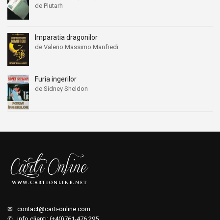
de Plutarh
Imparatia dragonilor
de Valerio Massimo Manfredi
Furia ingerilor
de Sidney Sheldon
✉
contact@carti-online.com
✆ info clienti: (+40)761-476.295