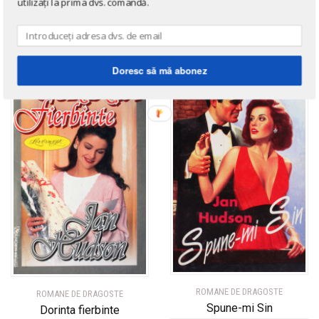
utilizați la prima dvs. comandă.
→ afișează toate cărțile scrise
de
Jan Hudson
Doresc să mă abonez
ROMANE DE DRAGOSTE
ROMANE DE DRAGOSTE
Spune-mi Sin
Dorinta fierbinte