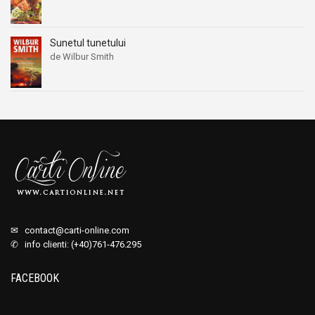
Sunetul tunetului
de Wilbur Smith
✉
contact@carti-online.com
✆ info clienti: (+40)761-476.295
FACEBOOK