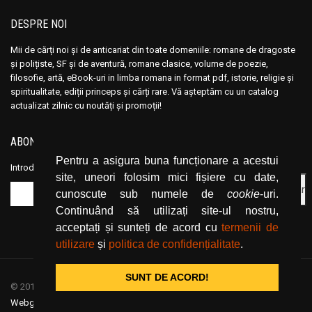
DESPRE NOI
Mii de cărți noi și de anticariat din toate domeniile: romane de dragoste
și polițiste, SF și de aventură, romane clasice, volume de poezie,
filosofie, artă, eBook-uri in limba romana in format pdf, istorie, religie și
spiritualitate, ediții princeps și cărți rare. Vă așteptăm cu un catalog
actualizat zilnic cu noutăți și promoții!
ABONEAZĂ-TE LA NEWSLETTER
Pentru a asigura buna funcționare a acestui
Introduceți adresa dvs. de email și dați click pe butonul de abonare.
site, uneori folosim mici fișiere cu date,
cunoscute sub numele de
cookie
-uri.
Continuând să utilizați site-ul nostru,
acceptați și sunteți de acord cu
termenii de
utilizare
și
politica de confidențialitate
.
SUNT DE ACORD!
© 2019
CartiOnline.net
/ powered by espresso / designed by
Webgraphic