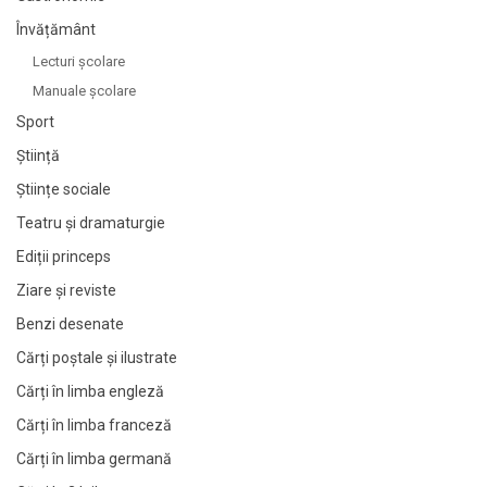
Învățământ
Lecturi şcolare
Manuale şcolare
Sport
Știință
Științe sociale
Teatru și dramaturgie
Ediții princeps
Ziare şi reviste
Benzi desenate
Cărți poștale și ilustrate
Cărți în limba engleză
Cărți în limba franceză
Cărți în limba germană