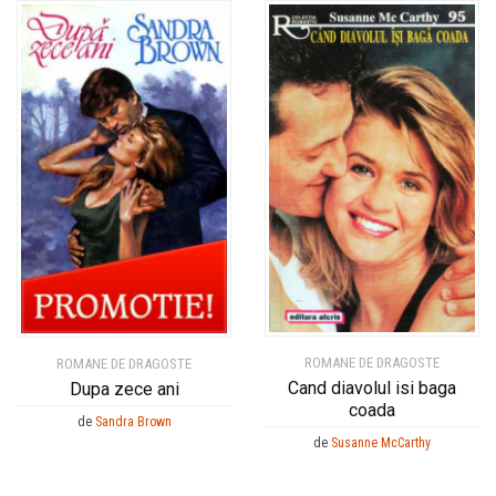
ROMANE DE DRAGOSTE
ROMANE DE DRAGOSTE
Cand diavolul isi baga
Dupa zece ani
coada
de
Sandra Brown
de
Susanne McCarthy