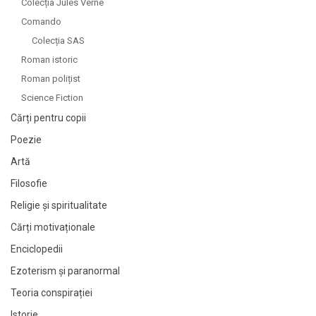
Colecția Jules Verne
Comando
Colecția SAS
Roman istoric
Roman polițist
Science Fiction
Cărți pentru copii
Poezie
Artă
Filosofie
Religie și spiritualitate
Cărți motivaționale
Enciclopedii
Ezoterism și paranormal
Teoria conspirației
Istorie