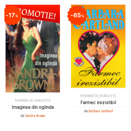
17
65
%
%
ROMANE DE DRAGOSTE
ROMANE DE DRAGOSTE
Farmec irezistibil
Imaginea din oglinda
de
Barbara Cartland
de
Sandra Brown