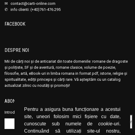
✉
contact@carti-online.com
✆ info clienti: (+40)761-476.295
FACEBOOK
DESPRE NOI
Mii de cărți noi și de anticariat din toate domeniile: romane de dragoste
și polițiste, SF și de aventură, romane clasice, volume de poezie,
filosofie, artă, eBook-uri in limba romana in format pdf, istorie, religie și
spiritualitate, ediții princeps și cărți rare. Vă așteptăm cu un catalog
actualizat zilnic cu noutăți și promoții!
ABONEAZĂ-TE LA NEWSLETTER
Pentru a asigura buna funcționare a acestui
Introduceți adresa dvs. de email și dați click pe butonul de abonare.
site, uneori folosim mici fișiere cu date,
cunoscute sub numele de
cookie
-uri.
Continuând să utilizați site-ul nostru,