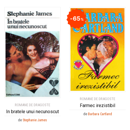
65
%
ROMANE DE DRAGOSTE
Farmec irezistibil
ROMANE DE DRAGOSTE
In bratele unui necunoscut
de
Barbara Cartland
de
Stephanie James