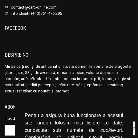
✉
contact@carti-online.com
✆ info clienti: (+40)761-476.295
FACEBOOK
DESPRE NOI
Mii de cărți noi și de anticariat din toate domeniile: romane de dragoste
și polițiste, SF și de aventură, romane clasice, volume de poezie,
filosofie, artă, eBook-uri in limba romana in format pdf, istorie, religie și
spiritualitate, ediții princeps și cărți rare. Vă așteptăm cu un catalog
actualizat zilnic cu noutăți și promoții!
ABONEAZĂ-TE LA NEWSLETTER
Pentru a asigura buna funcționare a acestui
Introduceți adresa dvs. de email și dați click pe butonul de abonare.
site, uneori folosim mici fișiere cu date,
cunoscute sub numele de
cookie
-uri.
Continuând să utilizați site-ul nostru,