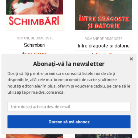
ROMANE DE DRAGOSTE
ROMANE DE DRAGOSTE
Schimbari
Intre dragoste si datorie
de
Danielle Steel
de
Danielle Steel
Abonați-vă la newsletter
Doriți să fiți printre primii care consultă listele noi de cărți
disponibile, află cele mai bune promoții de carte și ultimele
16
noutăți editoriale? În plus, oferim și vouchere cadou, pe care să le
%
utilizați la prima dvs. comandă.
Doresc să mă abonez