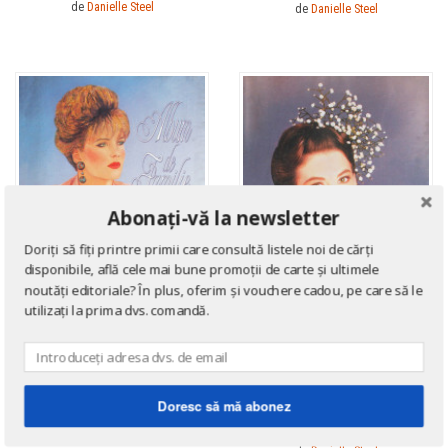
de
Danielle Steel
Anisoara Odeanu
Anisoara Odeanu
de
Danielle Steel
Anita Brookner
Anita Brookner
Ann Charlton
Ann Charlton
Anna Sewell
Anna Sewell
Annabel Murray
Annabel Murray
Anne and Ed Kolaczyk
Anne and Ed Kolaczyk
Anne Birkefeldt Ragde
Anne Birkefeldt Ragde
Anne de Vries
Anne de Vries
Abonați-vă la newsletter
Anne Frank
Anne Frank
Doriți să fiți printre primii care consultă listele noi de cărți
disponibile, află cele mai bune promoții de carte și ultimele
Anne Hampson
Anne Hampson
noutăți editoriale? În plus, oferim și vouchere cadou, pe care să le
Anne Hebert
Anne Hebert
utilizați la prima dvs. comandă.
Anne Knoll
Anne Knoll
Anne Marie Desmarest
Anne Marie Desmarest
Anne Mariel
Anne Mariel
ROMANE DE DRAGOSTE
ROMANE DE DRAGOSTE
Doresc să mă abonez
Anne Mather
Anne Mather
O viata implinita
Album de familie
Anne Styles
Anne Styles