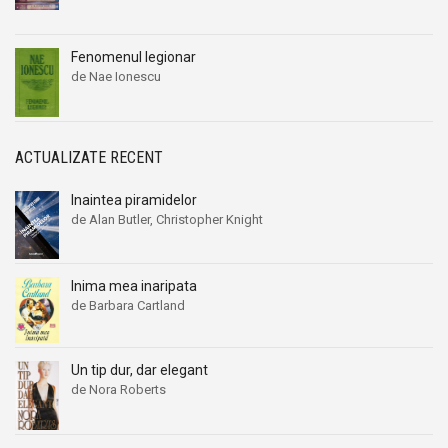
Brian Glanville
Brian Glanville
Brian Haughton
Brian Haughton
Fenomenul legionar
de Nae Ionescu
Brian Inglis
Brian Inglis
Brian Lowry
Brian Lowry
Brian Morrison
Brian Morrison
ACTUALIZATE RECENT
Brice Pelman
Brice Pelman
Brillat Savarin
Brillat Savarin
Inaintea piramidelor
de Alan Butler, Christopher Knight
Britt Ekland
Britt Ekland
Bronislaw Baczko
Bronislaw Baczko
Bronislaw Malinowski
Bronislaw Malinowski
Inima mea inaripata
de Barbara Cartland
Bruce Lansky
Bruce Lansky
Bruce Sterling
Bruce Sterling
Un tip dur, dar elegant
Burchard Brentjes
Burchard Brentjes
de Nora Roberts
Burt Hirschfeld
Burt Hirschfeld
Byron
Byron