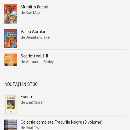
Bob Woodward
Bob Woodward
Muntii in flacari
Bogdan Petriceicu Hasdeu
Bogdan Petriceicu Hasdeu
de Karl May
Bohumila Mouchova
Bohumila Mouchova
Bonaventura
Bonaventura
Valea Aurului
Bonnie Pega
Bonnie Pega
de Jennifer Blake
Boris Akunin
Boris Akunin
Boris Pasternak
Boris Pasternak
Scarlett vol. I+II
Boris Polevoi
Boris Polevoi
de Alexandra Ripley
Boris Strugatki
Boris Strugatki
Boris Vian
Boris Vian
NOUTĂȚI ÎN STOC
Borislav Pekic
Borislav Pekic
Bram Stoker
Bram Stoker
Eseuri
de Emil Cioran
Brandon Bays
Brandon Bays
Brenda Lane
Brenda Lane
Bret Harte
Bret Harte
Colectia completa Fracurile Negre (8 volume)
de Paul Feval
Brian Davies
Brian Davies