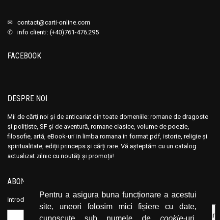
Camil Petrescu
Camil Petrescu
✉
contact@carti-online.com
Camile Mauclair
Camile Mauclair
✆ info clienti: (+40)761-476.295
Candace Camp
Candace Camp
FACEBOOK
Caridad Bravo Adams
Caridad Bravo Adams
Carl Bernstein
Carl Bernstein
Carl Von Clausewitz
Carl Von Clausewitz
DESPRE NOI
Carlo Fruttero
Carlo Fruttero
Carlos Fuentes
Carlos Fuentes
Mii de cărți noi și de anticariat din toate domeniile: romane de dragoste
și polițiste, SF și de aventură, romane clasice, volume de poezie,
Carol al II-lea
Carol al II-lea
filosofie, artă, eBook-uri in limba romana in format pdf, istorie, religie și
Carol Gregor
Carol Gregor
spiritualitate, ediții princeps și cărți rare. Vă așteptăm cu un catalog
Carol I
Carol I
actualizat zilnic cu noutăți și promoții!
Carol J. Kane
Carol J. Kane
ABONEAZĂ-TE LA NEWSLETTER
Carol Roman
Carol Roman
Pentru a asigura buna funcționare a acestui
Carter Brown
Carter Brown
Introduceți adresa dvs. de email și dați click pe butonul de abonare.
site, uneori folosim mici fișiere cu date,
Caryl Wilson
Caryl Wilson
cunoscute sub numele de
cookie
-uri.