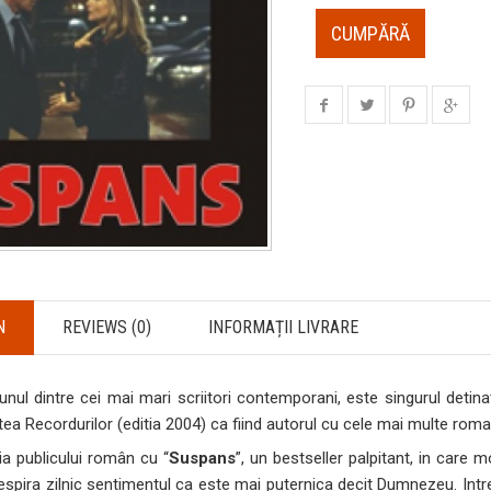
CUMPĂRĂ
N
REVIEWS (0)
INFORMAȚII LIVRARE
nul dintre cei mai mari scriitori contemporani, este singurul detina
ea Recordurilor (editia 2004) ca fiind autorul cu cele mai multe rom
tia publicului român cu “
Suspans
”, un bestseller palpitant, in care m
 respira zilnic sentimentul ca este mai puternica decit Dumnezeu. Int