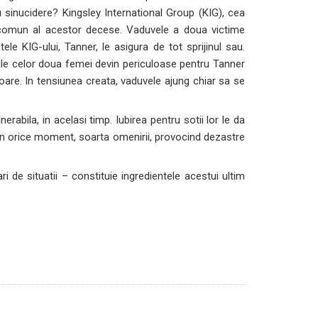
au sinucidere? Kingsley International Group (KIG), cea
 comun al acestor decese. Vaduvele a doua victime
e KIG-ului, Tanner, le asigura de tot sprijinul sau.
tiile celor doua femei devin periculoase pentru Tanner
are. In tensiunea creata, vaduvele ajung chiar sa se
erabila, in acelasi timp. Iubirea pentru sotii lor le da
, in orice moment, soarta omenirii, provocind dezastre
i de situatii – constituie ingredientele acestui ultim