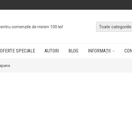
o
cutie cu cărți
dând doar un click!
OFERTE SPECIALE
AUTORI
BLOG
INFORMAȚII
CO
spans