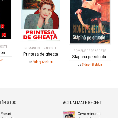
GOSTE
ROMANE DE DRAGOSTE
ROMANE DE DRAGOSTE
mon
Printesa de gheata
Stapana pe situatie
don
de
Sidney Sheldon
de
Sidney Sheldon
I ÎN STOC
ACTUALIZATE RECENT
Eseuri
Ceva minunat