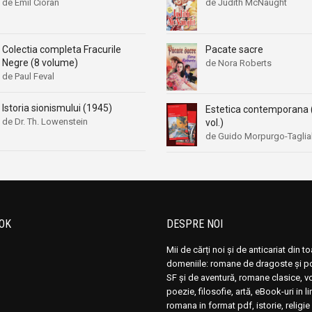
de Emil Cioran
de Judith McNaught
Pacate sacre
Colectia completa Fracurile
Negre (8 volume)
de Nora Roberts
de Paul Feval
Istoria sionismului (1945)
Estetica contemporana 
de Dr. Th. Lowenstein
vol.)
de Guido Morpurgo-Tagli
OK
DESPRE NOI
Mii de cărți noi și de anticariat din t
domeniile: romane de dragoste și pol
SF și de aventură, romane clasice, 
poezie, filosofie, artă, eBook-uri in 
romana in format pdf, istorie, religie 