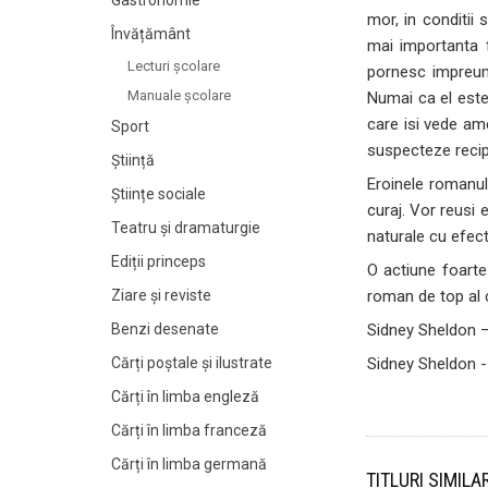
Gastronomie
mor, in conditii 
Învățământ
mai importanta 
Lecturi şcolare
pornesc impreuna
Manuale şcolare
Numai ca el este 
care isi vede am
Sport
suspecteze recip
Știință
Eroinele romanulu
Științe sociale
curaj. Vor reusi 
Teatru și dramaturgie
naturale cu efec
Ediții princeps
O actiune foarte 
roman de top al 
Ziare şi reviste
Sidney Sheldon 
Benzi desenate
Sidney Sheldon 
Cărți poștale și ilustrate
Cărți în limba engleză
Cărți în limba franceză
Cărți în limba germană
TITLURI SIMILA