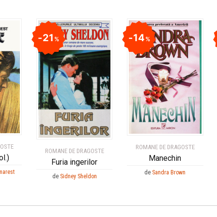
21
14
%
%
GOSTE
ROMANE DE DRAGOSTE
ROMANE DE DRAGOSTE
l.)
Manechin
Furia ingerilor
marest
de
Sandra Brown
de
Sidney Sheldon