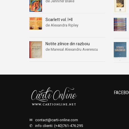
de Jennifer Blake
Scarlett vol. I+II
de Alexandra Ripley
Notite zilnice din razboiu
de Maresal Alexandru Averescu
FACEBO
✉
contact@carti-online.com
✆ info clienti: (+40)761-476.295