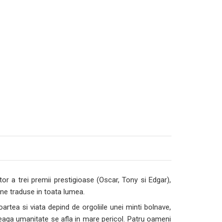
tor a trei premii prestigioase (Oscar, Tony si Edgar),
ane traduse in toata lumea.
oartea si viata depind de orgoliile unei minti bolnave,
reaga umanitate se afla in mare pericol. Patru oameni