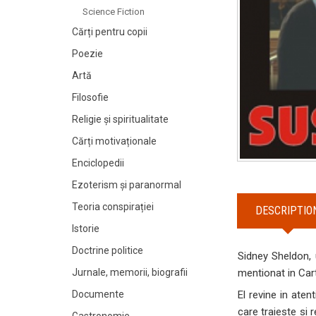
Science Fiction
Cărți pentru copii
Poezie
Artă
Filosofie
Religie și spiritualitate
Cărți motivaționale
Enciclopedii
Ezoterism și paranormal
Teoria conspirației
DESCRIPTIO
Istorie
Doctrine politice
Sidney Sheldon, u
mentionat in Cart
Jurnale, memorii, biografii
El revine in aten
Documente
care traieste si