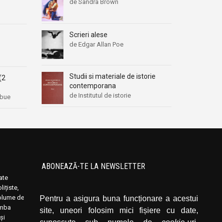
de Sandra Brown
Scrieri alese
de Edgar Allan Poe
Studii si materiale de istorie
(2
contemporana
de Institutul de istorie
abue
ABONEAZĂ-TE LA NEWSLETTER
oate
Introduceți adresa dvs. de email și dați click
ițiste,
pe butonul de abonare.
volume de
Pentru a asigura buna funcționare a acestui
limba
site, uneori folosim mici fișiere cu date,
și