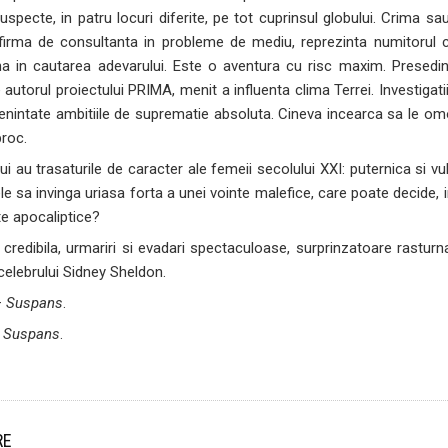
suspecte, in patru locuri diferite, pe tot cuprinsul globului. Crima s
firma de consultanta in probleme de mediu, reprezinta numitorul
 in cautarea adevarului. Este o aventura cu risc maxim. Presedintel
autorul proiectului PRIMA, menit a influenta clima Terrei. Investiga
enintate ambitiile de suprematie absoluta. Cineva incearca sa le omo
roc.
i au trasaturile de caracter ale femeii secolului XXI: puternica si vuln
ele sa invinga uriasa forta a unei vointe malefice, care poate decide
te apocaliptice?
credibila, urmariri si evadari spectaculoase, surprinzatoare rasturnar
celebrului Sidney Sheldon.
–
Suspans
.
-
Suspans
.
RE