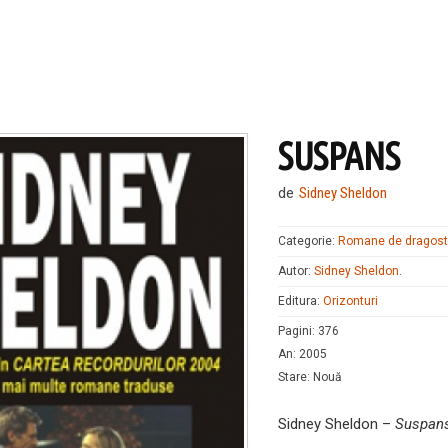
SUSPANS
de
Sidney Sheldon
Categorie:
Romane de dragos
Autor:
Sidney Sheldon
.
Editura:
Orizonturi
Pagini
:
376
An
:
2005
Stare
:
Nouă
Sidney Sheldon –
Suspan