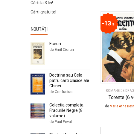
Cărți la 3 lei!
Cărți gratuite!
13
%
NOUTĂȚI
Eseuri
de Emil Cioran
Doctrina sau Cele
patru carti clasice ale
Chinei
ROMANE DE DRA
de Confucius
Torente (6 vo
Colectia completa
de
Marie Anne Des
Fracurile Negre (8
volume)
de Paul Feval