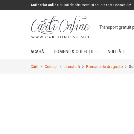
Anticariat online
cu mii de cărți vechi și noi din toate domeniile!
Concurs: câștigă 
ACASĂ
DOMENII & COLECȚII
NOUTĂȚI
Cărți
Colecții
Literatură
Romane de dragoste
Su