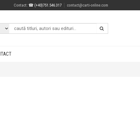
Contact
: ☎ (+40)751.546.317
contact@carti-online.com
NTACT