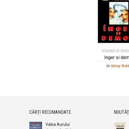
ROMANE DE DRA
Inger si de
de
Sidney Shel
CĂRȚI RECOMANDATE
NOUTĂȚ
Valea Aurului