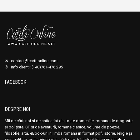
✉
contact@carti-online.com
✆ info clienti: (+40)761-476.295
FACEBOOK
DESPRE NOI
Mii de cărți noi și de anticariat din toate domeniile: romane de dragoste
și polițiste, SF și de aventură, romane clasice, volume de poezie,
filosofie, artă, eBook-uri in limba romana in format pdf, istorie, religie și
spiritualitate, ediții princeps și cărți rare. Vă așteptăm cu un catalog