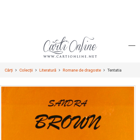
Cărți
Colecții
Literatură
Romane de dragoste
Tentatia