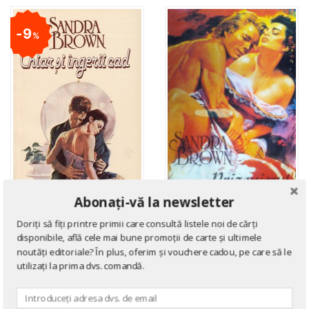
9
%
Abonați-vă la newsletter
Doriți să fiți printre primii care consultă listele noi de cărți
ROMANE DE DRAGOSTE
ROMANE DE DRAGOSTE
disponibile, află cele mai bune promoții de carte și ultimele
Chiar si ingerii cad
Prizonierul dorintei
noutăți editoriale? În plus, oferim și vouchere cadou, pe care să le
de
Sandra Brown
utilizați la prima dvs. comandă.
de
Sandra Brown