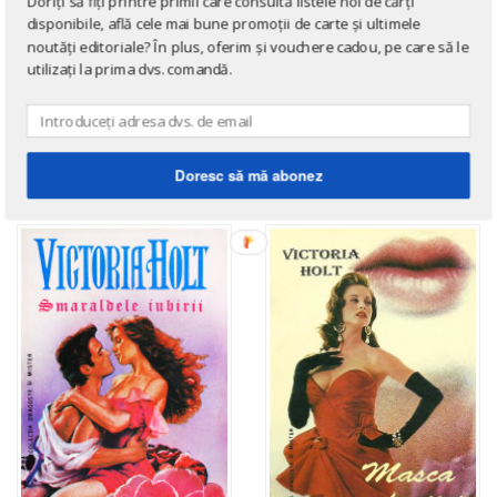
Doriți să fiți printre primii care consultă listele noi de cărți
disponibile, află cele mai bune promoții de carte și ultimele
noutăți editoriale? În plus, oferim și vouchere cadou, pe care să le
utilizați la prima dvs. comandă.
ROMANE DE DRAGOSTE
ROMANE DE DRAGOSTE
Femeia din umbra
Cantecul sirenei
de
Victoria Holt
de
Victoria Holt
Doresc să mă abonez