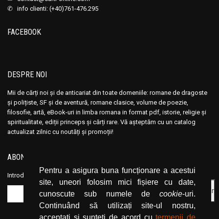
✆ info clienti: (+40)761-476.295
FACEBOOK
DESPRE NOI
Mii de cărți noi și de anticariat din toate domeniile: romane de dragoste
și polițiste, SF și de aventură, romane clasice, volume de poezie,
filosofie, artă, eBook-uri in limba romana in format pdf, istorie, religie și
spiritualitate, ediții princeps și cărți rare. Vă așteptăm cu un catalog
actualizat zilnic cu noutăți și promoții!
ABONEAZĂ-TE LA NEWSLETTER
Pentru a asigura buna funcționare a acestui
Introduceți adresa dvs. de email și dați click pe butonul de abonare.
site, uneori folosim mici fișiere cu date,
cunoscute sub numele de
cookie
-uri.
Continuând să utilizați site-ul nostru,
acceptați și sunteți de acord cu
termenii de