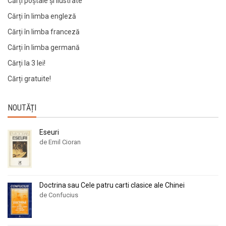
Cărți poștale și ilustrate
Cărți în limba engleză
Cărți în limba franceză
Cărți în limba germană
Cărți la 3 lei!
Cărți gratuite!
NOUTĂȚI
Eseuri
de Emil Cioran
Doctrina sau Cele patru carti clasice ale Chinei
de Confucius