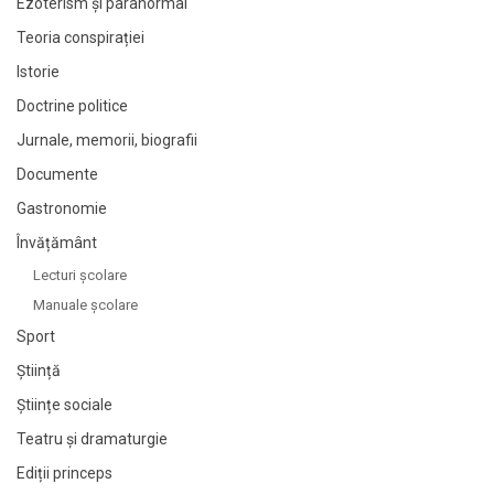
Ezoterism și paranormal
Teoria conspirației
Istorie
Doctrine politice
Jurnale, memorii, biografii
Documente
Gastronomie
Învățământ
Lecturi şcolare
Manuale şcolare
Sport
Știință
Științe sociale
Teatru și dramaturgie
Ediții princeps