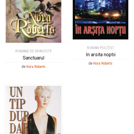
ROMAN POLIȚIST
ROMANE DE DRAGOSTE
In arsita noptii
Sanctuarul
de
Nora Roberts
de
Nora Roberts