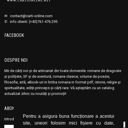
✉
contact@carti-online.com
✆ info clienti: (+40)761-476.295
FACEBOOK
DESPRE NOI
Mii de cărți noi și de anticariat din toate domeniile: romane de dragoste
și polițiste, SF și de aventură, romane clasice, volume de poezie,
filosofie, artă, eBook-uri in limba romana in format pdf, istorie, religie și
spiritualitate, ediții princeps și cărți rare. Vă așteptăm cu un catalog
actualizat zilnic cu noutăți și promoții!
ABONEAZĂ-TE LA NEWSLETTER
Pentru a asigura buna funcționare a acestui
Introduceți adresa dvs. de email și dați click pe butonul de abonare.
site, uneori folosim mici fișiere cu date,