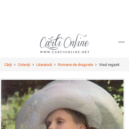
Cărți
Colecții
Literatură
Romane de dragoste
Visul regasit