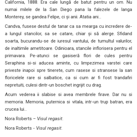
California, 1888. Era cale lungă de batut pentru un om. Nu
numai milele de la San Diego pana la falezele de langa
Monterey, se gandea Felipe, ci şi anii. Atatia ani…
Candva, fusese destul de tanar ca sa mearga cu incredere de-
a lungul stancilor, sa se catare, chiar şi să alerge. Sfidand
soarta, bucurandu-se de iuresul vantului, de tumultul valurilor,
de inaltimile ametitoare. Odinioara, stancile inflorisera pentru el
primavara. Pe-atunci se gasiseră flori de cules pentru
Seraphina si-si aducea aminte, cu limpezimea varstei care
priveste inapoi spre tinerete, cum rasese si stransese la san
floricelele rare si salbatice, ca si cum ar fi fost trandafiri
nepretuiti, culesi dintr-un boschet ingrijit cu drag.
Acum vederea ii slabise si avea membrele firave. Dar nu si
memoria. Memoria, puternica si vitala, intr-un trup batran, era
crucea lui…
Nora Roberts –
Visul regasit
.
Nora Roberts -
Visul regasit
.