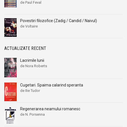
de Paul Feval
Povestiri filozofice (Zadig / Candid / Naivul)
de Voltaire
ACTUALIZATE RECENT
Lacrimile lunii
de Nora Roberts
Cugetari. Spaima calarind speranta
de Ilie Tudor
Regenerarea neamului romanesc
de N. Porsenna