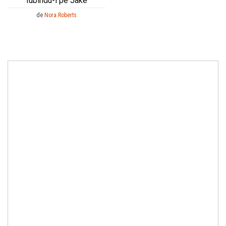
Iubindu-l pe Jake
de
Nora Roberts