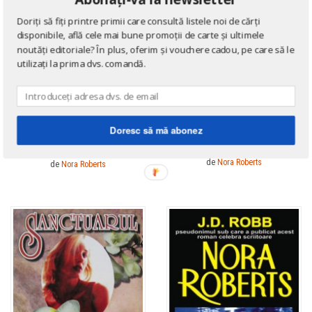
Doriți să fiți printre primii care consultă listele noi de cărți
disponibile, află cele mai bune promoții de carte și ultimele
noutăți editoriale? În plus, oferim și vouchere cadou, pe care să le
utilizați la prima dvs. comandă.
ROMANE DE DRAGOSTE
ROMANE DE DRAGOSTE
Doresc să mă abonez
Ultima lacrima
Pentru un trandafir salbatic
de
Nora Roberts
de
Nora Roberts