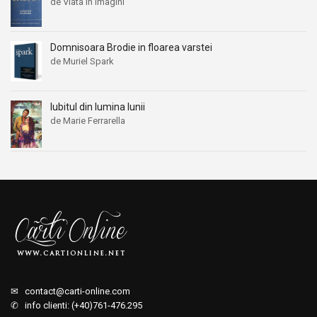
de Viata in imagini
Domnisoara Brodie in floarea varstei
de Muriel Spark
Iubitul din lumina lunii
de Marie Ferrarella
✉
contact@carti-online.com
✆ info clienti: (+40)761-476.295