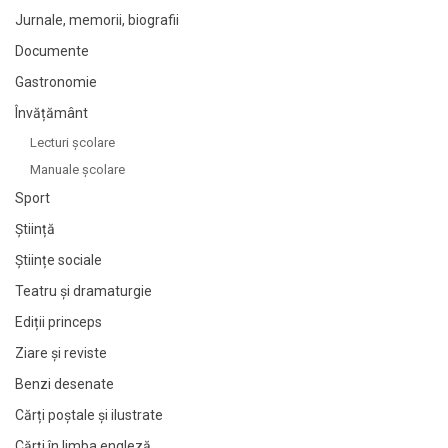
Jurnale, memorii, biografii
Documente
Gastronomie
Învățământ
Lecturi şcolare
Manuale şcolare
Sport
Știință
Științe sociale
Teatru și dramaturgie
Ediții princeps
Ziare şi reviste
Benzi desenate
Cărți poștale și ilustrate
Cărți în limba engleză