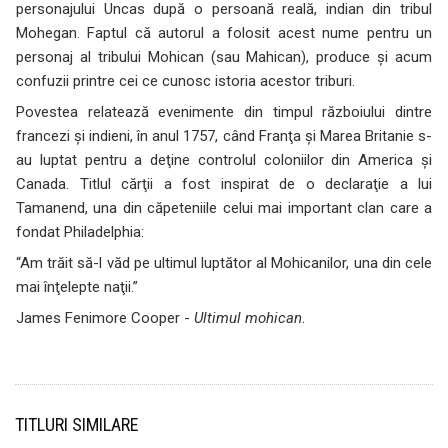
personajului Uncas după o persoană reală, indian din tribul
Mohegan. Faptul că autorul a folosit acest nume pentru un
personaj al tribului Mohican (sau Mahican), produce şi acum
confuzii printre cei ce cunosc istoria acestor triburi.
Povestea relatează evenimente din timpul războiului dintre
francezi şi indieni, în anul 1757, când Franţa şi Marea Britanie s-
au luptat pentru a deţine controlul coloniilor din America şi
Canada. Titlul cărţii a fost inspirat de o declaraţie a lui
Tamanend, una din căpeteniile celui mai important clan care a
fondat Philadelphia:
“Am trăit să-l văd pe ultimul luptător al Mohicanilor, una din cele
mai înţelepte naţii.”
James Fenimore Cooper -
Ultimul mohican
.
TITLURI SIMILARE