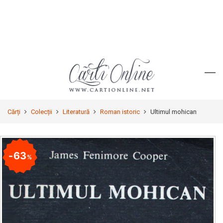
Cărți
Colecții
Literatură
Roman istoric
Ultimul mohican
63
%