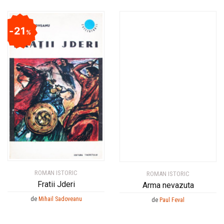
21
%
ROMAN ISTORIC
ROMAN ISTORIC
Fratii Jderi
Arma nevazuta
de
Mihail Sadoveanu
de
Paul Feval