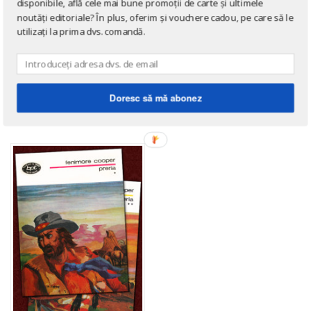
disponibile, află cele mai bune promoții de carte și ultimele
noutăți editoriale? În plus, oferim și vouchere cadou, pe care să le
utilizați la prima dvs. comandă.
DE ACELAȘI AUTOR
Doresc să mă abonez
→ afișează toate cărțile scrise
de
James Fenimore Cooper