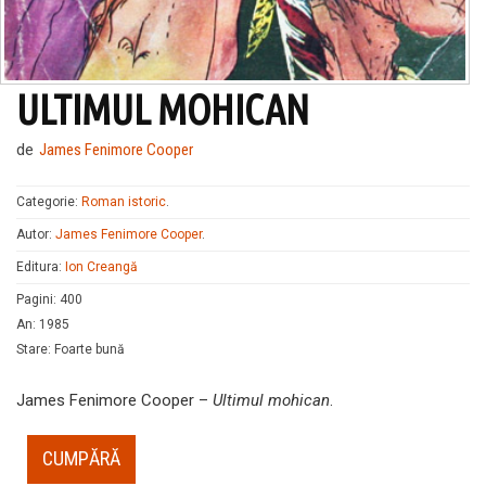
ULTIMUL MOHICAN
de
James Fenimore Cooper
Categorie:
Roman istoric
.
Autor:
James Fenimore Cooper
.
Editura:
Ion Creangă
Pagini
:
400
An
:
1985
Stare
:
Foarte bună
James Fenimore Cooper –
Ultimul mohican
.
CUMPĂRĂ