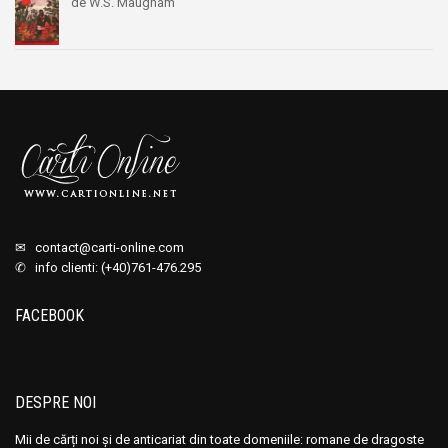
de W.S. Maugham
✉
contact@carti-online.com
✆ info clienti: (+40)761-476.295
FACEBOOK
DESPRE NOI
Mii de cărți noi și de anticariat din toate domeniile: romane de dragoste