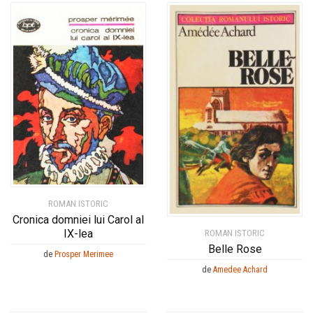
ROMAN ISTORIC
Cronica domniei lui Carol al
IX-lea
ROMAN ISTORIC
Belle Rose
de
Prosper Merimee
de
Amedee Achard