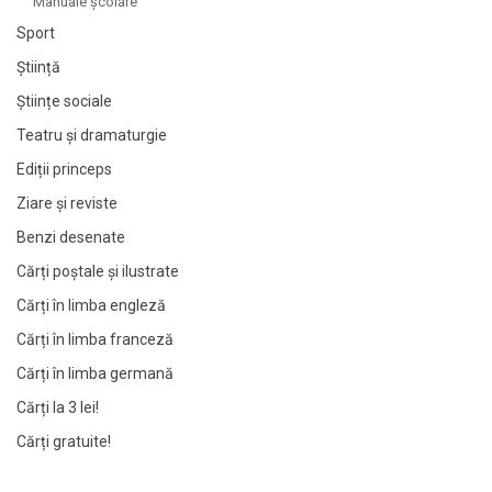
Manuale şcolare
Sport
Știință
Științe sociale
Teatru și dramaturgie
Ediții princeps
Ziare şi reviste
Benzi desenate
Cărți poștale și ilustrate
Cărți în limba engleză
Cărți în limba franceză
Cărți în limba germană
Cărți la 3 lei!
Cărți gratuite!