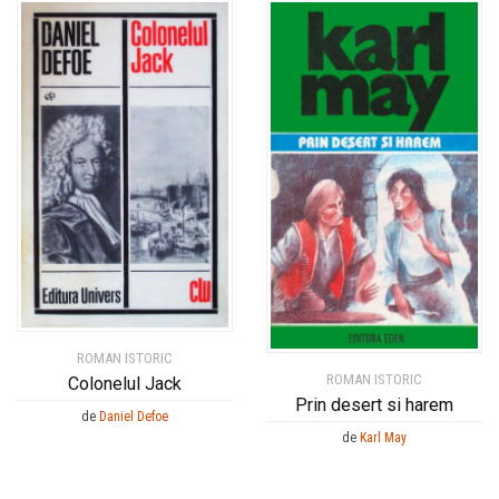
ROMAN ISTORIC
ROMAN ISTORIC
Colonelul Jack
Prin desert si harem
de
Daniel Defoe
de
Karl May