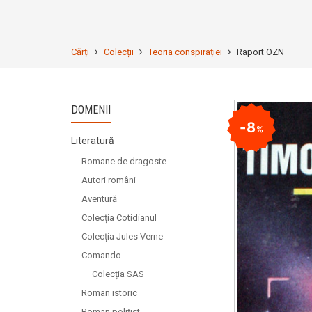
Cărți
Colecții
Teoria conspirației
Raport OZN
DOMENII
8
%
Literatură
Romane de dragoste
Autori români
Aventură
Colecția Cotidianul
Colecția Jules Verne
Comando
Colecția SAS
Roman istoric
Roman polițist