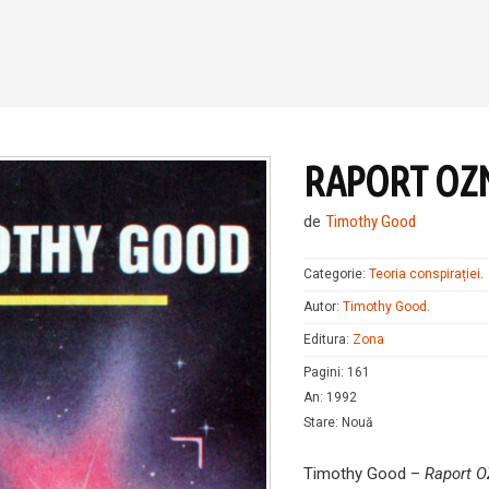
RAPORT OZ
de
Timothy Good
Categorie:
Teoria conspirației
.
Autor:
Timothy Good
.
Editura:
Zona
Pagini
:
161
An
:
1992
Stare
:
Nouă
Timothy Good –
Raport 