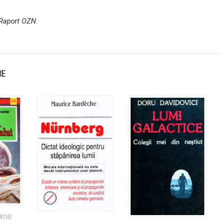
Raport OZN
.
RE
ȚIEI