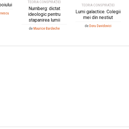
TEORIA CONSPIRAȚIEI
boiului
TEORIA CONSPIRAȚIEI
Nurnberg: dictat
Lumi galactice. Colegii
tinescu
ideologic pentru
mei din nestiut
stapanirea lumii
de
Doru Davidovici
de
Maurice Bardeche