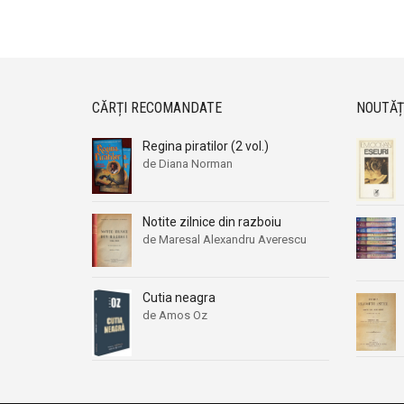
CĂRȚI RECOMANDATE
NOUTĂȚ
Regina piratilor (2 vol.)
de Diana Norman
Notite zilnice din razboiu
de Maresal Alexandru Averescu
Cutia neagra
de Amos Oz