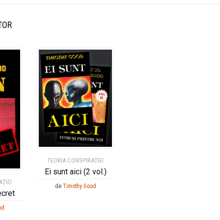
TOR
TEORIA CONSPIRAȚIEI
Ei sunt aici (2 vol.)
ȚIEI
de
Timothy Good
cret
od