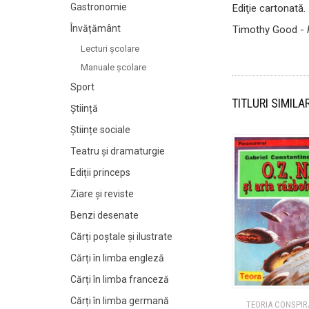
Gastronomie
Ediţie cartonată.
Învățământ
Timothy Good -
Lecturi şcolare
Manuale şcolare
Sport
TITLURI SIMILA
Știință
Științe sociale
Teatru și dramaturgie
Ediții princeps
Ziare şi reviste
Benzi desenate
Cărți poștale și ilustrate
Cărți în limba engleză
Cărți în limba franceză
Cărți în limba germană
TEORIA CONSPIRA