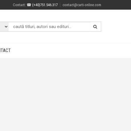
Contact
: ☎ (+40)751.546.317
contact@carti-online.com
NTACT