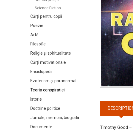
Science Fiction
Cărți pentru copii
Poezie
Artă
Filosofie
Religie și spiritualitate
Cărți motivaționale
Enciclopedii
Ezoterism și paranormal
Teoria conspirației
Istorie
DESCRIPTIO
Doctrine politice
Jurnale, memorii, biografii
Documente
Timothy Good –