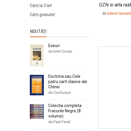
OZN si arta raz
Cărți la 3 lei!
de
Gabriel Constan
Cărți gratuite!
NOUTĂȚI
Eseuri
de Emil Cioran
Doctrina sau Cele
patru carti clasice ale
Chinei
de Confucius
Colectia completa
Fracurile Negre (8
volume)
de Paul Feval