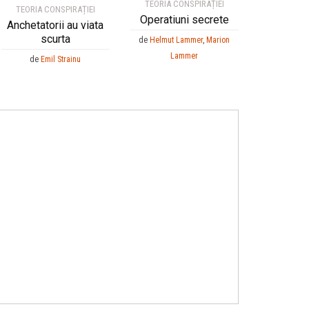
TEORIA CONSPIRAȚIEI
TEORIA CONSPIRAȚIEI
Operatiuni secrete
Anchetatorii au viata
scurta
de
Helmut Lammer
,
Marion
Lammer
de
Emil Strainu