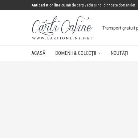
Anticariat online
cu mii de cărți vechi și noi din toate domeniile!
Transport gratuit 
ACASĂ
DOMENII & COLECȚII
NOUTĂȚI