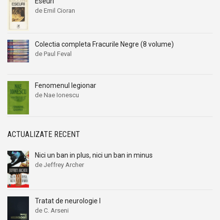
Eseuri
de Emil Cioran
Pat Warren
Pat Warren
Patricia Potter
Patricia Potter
Patricia Scanlan
Patricia Scanlan
Colectia completa Fracurile Negre (8 volume)
de Paul Feval
Patt Bucheister
Patt Bucheister
Patty Copeland
Patty Copeland
Pearl S. Buck
Pearl S. Buck
Fenomenul legionar
de Nae Ionescu
Peggy Webb
Peggy Webb
Penelope Douglas
Penelope Douglas
Penny Jordan
Penny Jordan
ACTUALIZATE RECENT
Penny Vincenzi
Penny Vincenzi
Philip Shelby
Philip Shelby
Nici un ban in plus, nici un ban in minus
de Jeffrey Archer
Phyllis A. Whitney
Phyllis A. Whitney
Phyllis Whitney
Phyllis Whitney
Pitigrilli
Pitigrilli
Tratat de neurologie I
de C. Arseni
R.A. Walling
R.A. Walling