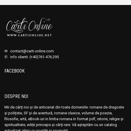
Samantha Carter
Samantha Carter
Samantha Young
Samantha Young
Sandra Brown
Sandra Brown
Sandra Chastain
Sandra Chastain
Sandra Clark
Sandra Clark
Sandra Donovan
Sandra Donovan
✉
contact@carti-online.com
✆ info clienti: (+40)761-476.295
Sandra Field
Sandra Field
Sandra Gray
Sandra Gray
FACEBOOK
Santa Montefiore
Santa Montefiore
Sara Orwig
Sara Orwig
Sarah Harrison
Sarah Harrison
DESPRE NOI
Sarah Waters
Sarah Waters
Mii de cărți noi și de anticariat din toate domeniile: romane de dragoste
Serge Dalene
Serge Dalene
și polițiste, SF și de aventură, romane clasice, volume de poezie,
Shawna Delacorte
Shawna Delacorte
filosofie, artă, eBook-uri in limba romana in format pdf, istorie, religie și
spiritualitate, ediții princeps și cărți rare. Vă așteptăm cu un catalog
Sheila O'Flanagan
Sheila O'Flanagan
actualizat zilnic cu noutăți și promoții!