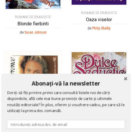
J.B. Cooper
J.B. Cooper
Jacki Reeser
Jacki Reeser
ROMANE DE DRAGOSTE
ROMANE DE DRAGOSTE
Oaza viselor
Jackie Collins
Jackie Collins
Blonde fierbinti
Jacqueline Monsigny
Jacqueline Monsigny
de
Philip Shelby
de
Susan Johnson
Jacqueline Susann
Jacqueline Susann
James Clavell
James Clavell
James Mitchell
James Mitchell
Jamie McGuire
Jamie McGuire
Jan Hudson
Jan Hudson
Jane Archer
Jane Archer
Abonați-vă la newsletter
Jane Austen
Jane Austen
Doriți să fiți printre primii care consultă listele noi de cărți
Jane Costello
Jane Costello
disponibile, află cele mai bune promoții de carte și ultimele
noutăți editoriale? În plus, oferim și vouchere cadou, pe care să le
Jane Edwards
Jane Edwards
utilizați la prima dvs. comandă.
Janelle Taylor
Janelle Taylor
Janet Dailey
Janet Dailey
Janet Tanner
Janet Tanner