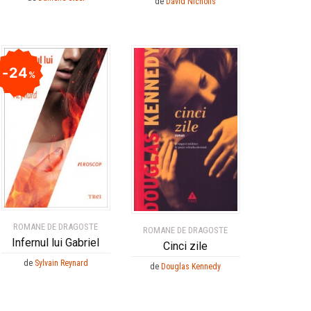
de
David Nicholls
24
%
ROMANE DE DRAGOSTE
ROMANE DE DRAGOSTE
Infernul lui Gabriel
Cinci zile
de
Sylvain Reynard
de
Douglas Kennedy