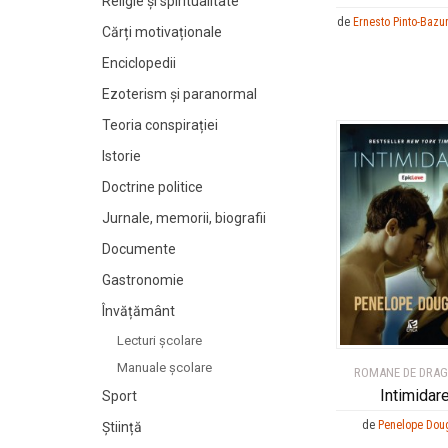
Religie și spiritualitate
de
Ernesto Pinto-Bazur
Cărți motivaționale
Enciclopedii
Ezoterism și paranormal
Teoria conspirației
Istorie
Doctrine politice
Jurnale, memorii, biografii
Documente
Gastronomie
Învățământ
Lecturi şcolare
Manuale şcolare
ROMANE DE DRA
Intimidar
Sport
de
Penelope Dou
Știință