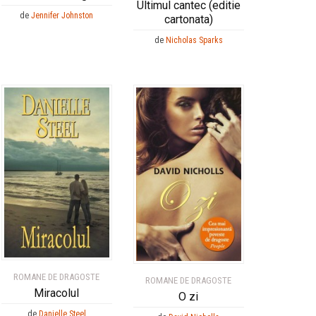
Ultimul cantec (editie
de
Jennifer Johnston
cartonata)
de
Nicholas Sparks
ROMANE DE DRAGOSTE
ROMANE DE DRAGOSTE
Miracolul
O zi
de
Danielle Steel