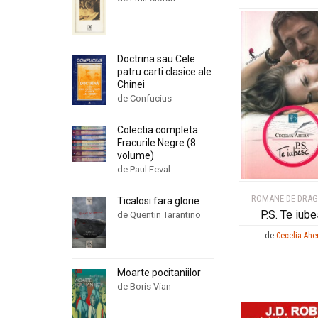
Doctrina sau Cele
patru carti clasice ale
Chinei
de Confucius
Colectia completa
Fracurile Negre (8
volume)
de Paul Feval
ROMANE DE DRA
Ticalosi fara glorie
P.S. Te iub
de Quentin Tarantino
de
Cecelia Ahe
Moarte pocitaniilor
de Boris Vian