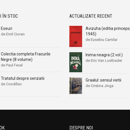
Elizabeth Adler
Elizabeth Adler
I ÎN STOC
ACTUALIZATE RECENT
Elizabeth Duke
Elizabeth Duke
Elizabeth Gage
Elizabeth Gage
Eseuri
Avizuha (editia princeps
Elizabeth Gaskell
Elizabeth Gaskell
1945)
de Emil Cioran
de Eusebiu Camilar
Elizabeth Oldfield
Elizabeth Oldfield
Elizabeth Renier
Elizabeth Renier
Colectia completa Fracurile
Inima neagra (2 vol.)
Elizabeth Thornton
Elizabeth Thornton
Negre (8 volume)
de Eric Van Lustbader
de Paul Feval
Elsie Strother
Elsie Strother
Emile Richebourg
Emile Richebourg
Tratatul despre senzatii
Graalul: sensul vietii
Emma Darcy
Emma Darcy
de Condillac
de Cristina Jinga
Emmanuel Robles
Emmanuel Robles
Emmanuelle Arsan
Emmanuelle Arsan
Erin Pizzey
Erin Pizzey
Ernesto Pinto-Bazurco Rittler
Ernesto Pinto-Bazurco Rittler
Essie Summers
Essie Summers
OK
DESPRE NOI