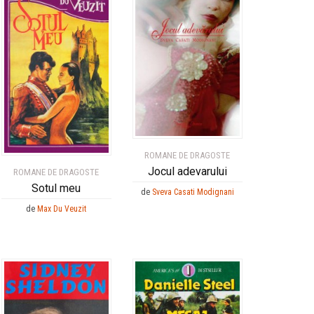
ROMANE DE DRAGOSTE
Jocul adevarului
ROMANE DE DRAGOSTE
Sotul meu
de
Sveva Casati Modignani
de
Max Du Veuzit