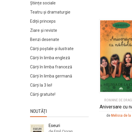
Științe sociale
Teatru și dramaturgie
Ediții princeps
Ziare şi reviste
Benzi desenate
Cărți poștale și ilustrate
Cărți în limba engleză
Cărți în limba franceză
Cărți în limba germană
Cărți la 3 lei!
Cărți gratuite!
ROMANE DE DRA
Aniversare cu n
NOUTĂȚI
de
Melissa de la
Eseuri
de Emil Cioran