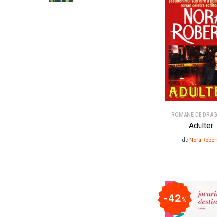
ROMANE DE DRA
Adulter
de
Nora Rober
42
%