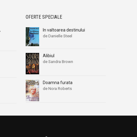
OFERTE SPECIALE
,
In valtoarea destinului
de Danielle Steel
Alibiul
de Sandra Brown
Doamna furata
de Nora Roberts