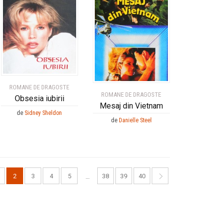
ROMANE DE DRAGOSTE
ROMANE DE DRAGOSTE
Obsesia iubirii
Mesaj din Vietnam
de
Sidney Sheldon
de
Danielle Steel
2
3
4
5
38
39
40
…