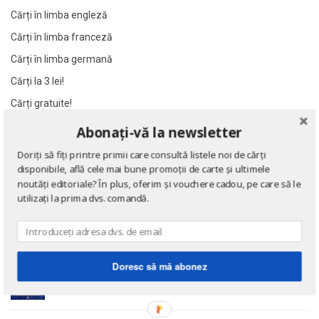
Al James
Al James
Cărți în limba engleză
Al. Alexianu
Al. Alexianu
Cărți în limba franceză
Al. Caprariu
Al. Caprariu
Cărți în limba germană
Al. Dumitrescu
Al. Dumitrescu
Cărți la 3 lei!
Al. Philippide
Al. Philippide
Cărți gratuite!
Al. Piru
Al. Piru
Abonați-vă la newsletter
Alain Besancon
Alain Besancon
NOUTĂȚI
Doriți să fiți printre primii care consultă listele noi de cărți
Alain Bombard
Alain Bombard
disponibile, află cele mai bune promoții de carte și ultimele
Alain Danielou
Alain Danielou
Eseuri
noutăți editoriale? În plus, oferim și vouchere cadou, pe care să le
de Emil Cioran
Alain Lallemand
Alain Lallemand
utilizați la prima dvs. comandă.
Alain Lesage
Alain Lesage
Alain Manevy
Alain Manevy
Doctrina sau Cele patru carti clasice ale Chinei
Alan Bullock
Alan Bullock
Doresc să mă abonez
de Confucius
Alan Butler
Alan Butler
Alan Dean Foster
Alan Dean Foster