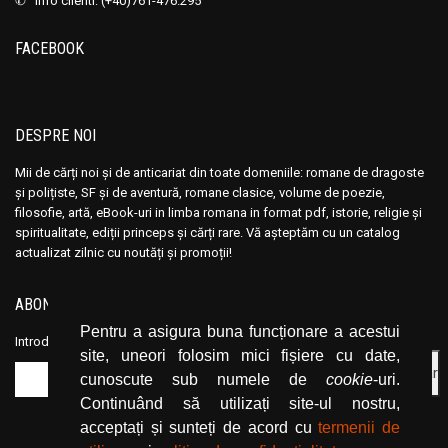
✆ info clienti: (+40)761-476.295
Ana Maria Marin
Ana Maria Marin
Anais Nin
Anais Nin
FACEBOOK
Anatole France
Anatole France
Anatoli Ribakov
Anatoli Ribakov
Anatolie Panis
Anatolie Panis
DESPRE NOI
Anca Dan
Anca Dan
Mii de cărți noi și de anticariat din toate domeniile: romane de dragoste
Andocide
Andocide
și polițiste, SF și de aventură, romane clasice, volume de poezie,
Andre Bejin
Andre Bejin
filosofie, artă, eBook-uri in limba romana in format pdf, istorie, religie și
spiritualitate, ediții princeps și cărți rare. Vă așteptăm cu un catalog
Andre Castelot
Andre Castelot
actualizat zilnic cu noutăți și promoții!
Andre Clot
Andre Clot
Andre Felibien
Andre Felibien
ABONEAZĂ-TE LA NEWSLETTER
Andre Leroi-Gourhan
Andre Leroi-Gourhan
Pentru a asigura buna funcționare a acestui
Introduceți adresa dvs. de email și dați click pe butonul de abonare.
site, uneori folosim mici fișiere cu date,
Andre Malraux
Andre Malraux
cunoscute sub numele de
cookie
-uri.
Andre Maurois
Andre Maurois
Continuând să utilizați site-ul nostru,
Andre Miquel
Andre Miquel
acceptați și sunteți de acord cu
termenii de
Andre Theuriet
Andre Theuriet