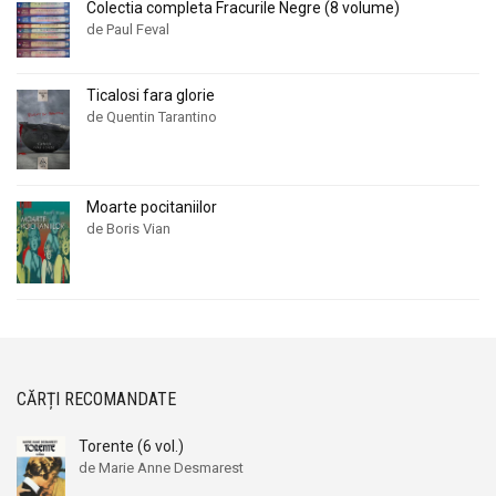
Alan Montefiore
Alan Montefiore
Colectia completa Fracurile Negre (8 volume)
de Paul Feval
Alan Watts
Alan Watts
Albert Bayet
Albert Bayet
Ticalosi fara glorie
Albert Camus
Albert Camus
de Quentin Tarantino
Albert Horace
Albert Horace
Albert Ogien
Albert Ogien
Albert Speer
Albert Speer
Moarte pocitaniilor
Alberto Bevilacqua
Alberto Bevilacqua
de Boris Vian
Alberto Martini
Alberto Martini
Alberto Moravia
Alberto Moravia
Album de arta
Album de arta
Alcifron
Alcifron
Aldous Huxley
Aldous Huxley
CĂRȚI RECOMANDATE
Alecu Russo
Alecu Russo
Torente (6 vol.)
Aleksa Celebonovic
Aleksa Celebonovic
de Marie Anne Desmarest
Aleksander Wojciechowscki
Aleksander Wojciechowscki