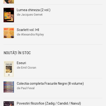
Aleksandr Beleaev
Aleksandr Beleaev
Lumea chineza (2 vol.)
Alessandro Parronchi
Alessandro Parronchi
de Jacques Gernet
Alex Mihai Stoenescu
Alex Mihai Stoenescu
Alexandr Soljenitin
Alexandr Soljenitin
Scarlett vol. I+II
Alexandra Jones
Alexandra Jones
de Alexandra Ripley
Alexandra Mosneaga
Alexandra Mosneaga
Alexandra Ripley
Alexandra Ripley
Alexandre Dumas
Alexandre Dumas
NOUTĂȚI ÎN STOC
Alexandre Dumas fiul
Alexandre Dumas fiul
Eseuri
Alexandre Koyre
Alexandre Koyre
de Emil Cioran
Alexandrian
Alexandrian
Alexandru Balaci
Alexandru Balaci
Colectia completa Fracurile Negre (8 volume)
Alexandru Busuioceanu
Alexandru Busuioceanu
de Paul Feval
Alexandru Dobos
Alexandru Dobos
Alexandru Elian
Alexandru Elian
Povestiri filozofice (Zadig / Candid / Naivul)