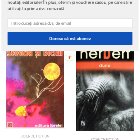
noutăți editoriale? În plus, oferim și vouchere cadou, pe care să le
utilizați la prima dvs. comandă.
→ afișează toate cărțile scrise
de
Bill Ransom
,
Frank Herbert
Doresc să mă abonez
SCIENCE FICTION
SCIENCE FICTION