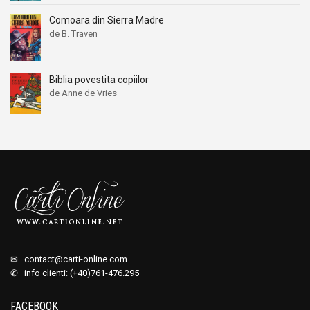
Comoara din Sierra Madre
de B. Traven
Biblia povestita copiilor
de Anne de Vries
✉
contact@carti-online.com
✆ info clienti: (+40)761-476.295
FACEBOOK