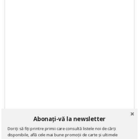
Abonați-vă la newsletter
Doriți să fiți printre primii care consultă listele noi de cărți
DE ACELAȘI AUTOR
disponibile, află cele mai bune promoții de carte și ultimele