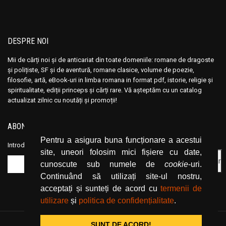
DESPRE NOI
Mii de cărți noi și de anticariat din toate domeniile: romane de dragoste
și polițiste, SF și de aventură, romane clasice, volume de poezie,
filosofie, artă, eBook-uri in limba romana in format pdf, istorie, religie și
spiritualitate, ediții princeps și cărți rare. Vă așteptăm cu un catalog
actualizat zilnic cu noutăți și promoții!
ABONEAZĂ-TE LA NEWSLETTER
Pentru a asigura buna funcționare a acestui
Introduceți adresa dvs. de email și dați click pe butonul de abonare.
site, uneori folosim mici fișiere cu date,
cunoscute sub numele de
cookie
-uri.
Continuând să utilizați site-ul nostru,
acceptați și sunteți de acord cu
termenii de
utilizare
și
politica de confidențialitate
.
SUNT DE ACORD!