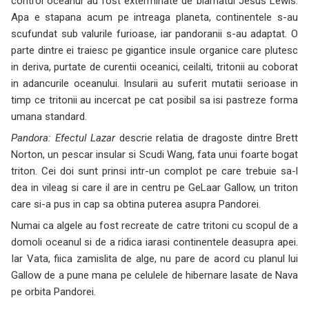
control oceanul au fost exterminate de blamatul Jesus Lewis.
Apa e stapana acum pe intreaga planeta, continentele s-au
scufundat sub valurile furioase, iar pandoranii s-au adaptat. O
parte dintre ei traiesc pe gigantice insule organice care plutesc
in deriva, purtate de curentii oceanici, ceilalti, tritonii au coborat
in adancurile oceanului. Insularii au suferit mutatii serioase in
timp ce tritonii au incercat pe cat posibil sa isi pastreze forma
umana standard.
Pandora: Efectul Lazar
descrie relatia de dragoste dintre Brett
Norton, un pescar insular si Scudi Wang, fata unui foarte bogat
triton. Cei doi sunt prinsi intr-un complot pe care trebuie sa-l
dea in vileag si care il are in centru pe GeLaar Gallow, un triton
care si-a pus in cap sa obtina puterea asupra Pandorei.
Numai ca algele au fost recreate de catre tritoni cu scopul de a
domoli oceanul si de a ridica iarasi continentele deasupra apei.
Iar Vata, fiica zamislita de alge, nu pare de acord cu planul lui
Gallow de a pune mana pe celulele de hibernare lasate de Nava
pe orbita Pandorei.