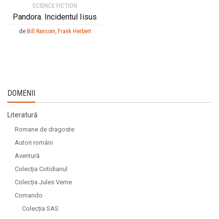
SCIENCE FICTION
Pandora. Incidentul Iisus
de
Bill Ransom
,
Frank Herbert
DOMENII
Literatură
Romane de dragoste
Autori români
Aventură
Colecția Cotidianul
Colecția Jules Verne
Comando
Colecția SAS