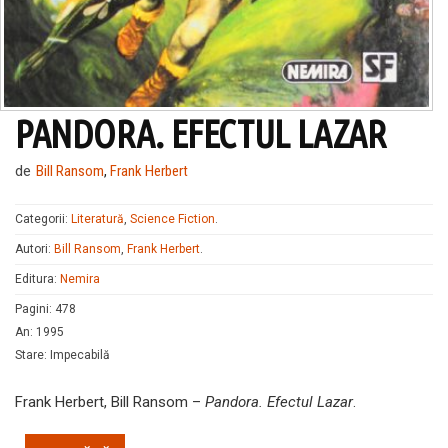
PANDORA. EFECTUL LAZAR
de
Bill Ransom
,
Frank Herbert
Categorii:
Literatură
,
Science Fiction
.
Autori:
Bill Ransom
,
Frank Herbert
.
Editura:
Nemira
Pagini
:
478
An
:
1995
Stare
:
Impecabilă
Frank Herbert, Bill Ransom –
Pandora. Efectul Lazar
.