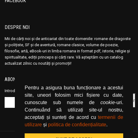
FACEBOOK
Ana Maria Marin
Ana Maria Marin
Anais Nin
Anais Nin
Anatole France
Anatole France
DESPRE NOI
Anatoli Ribakov
Anatoli Ribakov
Anatolie Panis
Anatolie Panis
Mii de cărți noi și de anticariat din toate domeniile: romane de dragoste
și polițiste, SF și de aventură, romane clasice, volume de poezie,
Anca Dan
Anca Dan
filosofie, artă, eBook-uri in limba romana in format pdf, istorie, religie și
Andocide
Andocide
spiritualitate, ediții princeps și cărți rare. Vă așteptăm cu un catalog
actualizat zilnic cu noutăți și promoții!
Andre Bejin
Andre Bejin
Andre Castelot
Andre Castelot
ABONEAZĂ-TE LA NEWSLETTER
Andre Clot
Andre Clot
Pentru a asigura buna funcționare a acestui
Introduceți adresa dvs. de email și dați click pe butonul de abonare.
Andre Felibien
Andre Felibien
site, uneori folosim mici fișiere cu date,
Andre Leroi-Gourhan
Andre Leroi-Gourhan
cunoscute sub numele de
cookie
-uri.
Andre Malraux
Andre Malraux
Continuând să utilizați site-ul nostru,
acceptați și sunteți de acord cu
termenii de
Andre Maurois
Andre Maurois
utilizare
și
politica de confidențialitate
.
Andre Miquel
Andre Miquel
Andre Theuriet
Andre Theuriet