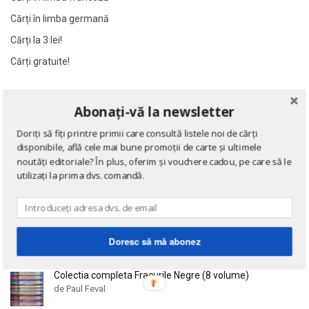
Al James
Al James
Cărți în limba germană
Al. Alexianu
Al. Alexianu
Cărți la 3 lei!
Al. Caprariu
Al. Caprariu
Cărți gratuite!
Al. Dumitrescu
Al. Dumitrescu
Al. Philippide
Al. Philippide
NOUTĂȚI
Abonați-vă la newsletter
Al. Piru
Al. Piru
Alain Besancon
Alain Besancon
Doriți să fiți printre primii care consultă listele noi de cărți
Eseuri
disponibile, află cele mai bune promoții de carte și ultimele
de Emil Cioran
Alain Bombard
Alain Bombard
noutăți editoriale? În plus, oferim și vouchere cadou, pe care să le
Alain Danielou
Alain Danielou
utilizați la prima dvs. comandă.
Alain Lallemand
Alain Lallemand
Doctrina sau Cele patru carti clasice ale Chinei
Alain Lesage
Alain Lesage
de Confucius
Alain Manevy
Alain Manevy
Doresc să mă abonez
Alan Bullock
Alan Bullock
Alan Butler
Alan Butler
Colectia completa Fracurile Negre (8 volume)
de Paul Feval
Alan Dean Foster
Alan Dean Foster