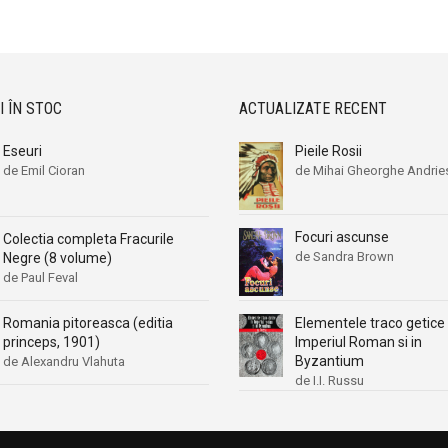
Aleksa Celebonovic
Aleksa Celebonovic
Aleksander Wojciechowscki
Aleksander Wojciechowscki
Aleksandr Beleaev
Aleksandr Beleaev
Alessandro Parronchi
Alessandro Parronchi
I ÎN STOC
ACTUALIZATE RECENT
Alex Mihai Stoenescu
Alex Mihai Stoenescu
Eseuri
Pieile Rosii
Alexandr Soljenitin
Alexandr Soljenitin
de Emil Cioran
de Mihai Gheorghe Andrie
Alexandra Jones
Alexandra Jones
Alexandra Mosneaga
Alexandra Mosneaga
Focuri ascunse
Colectia completa Fracurile
Alexandra Ripley
Alexandra Ripley
de Sandra Brown
Negre (8 volume)
Alexandre Dumas
Alexandre Dumas
de Paul Feval
Alexandre Dumas fiul
Alexandre Dumas fiul
Romania pitoreasca (editia
Elementele traco getice 
Alexandre Koyre
Alexandre Koyre
princeps, 1901)
Imperiul Roman si in
Byzantium
Alexandrian
Alexandrian
de Alexandru Vlahuta
de I.I. Russu
Alexandru Balaci
Alexandru Balaci
Alexandru Busuioceanu
Alexandru Busuioceanu