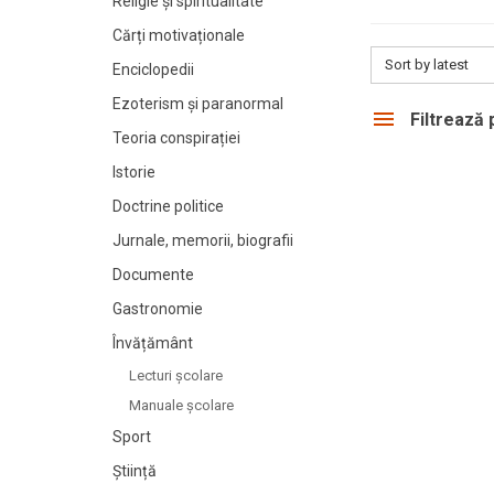
Religie și spiritualitate
Cărți motivaționale
Sort by latest
Enciclopedii
Ezoterism și paranormal
Filtrează
Teoria conspirației
Istorie
Doctrine politice
Jurnale, memorii, biografii
Documente
Gastronomie
Învățământ
Lecturi şcolare
Manuale şcolare
Sport
Știință