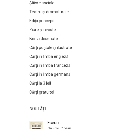
Științe sociale
Teatru și dramaturgie
Ediții princeps
Ziare şi reviste
Benzi desenate
Cărți poștale și ilustrate
Cărți în limba engleză
Cărți în limba franceză
Cărți în limba germană
Cărți la 3 lei!
Cărți gratuite!
NOUTĂȚI
Eseuri
de Emil Cioran