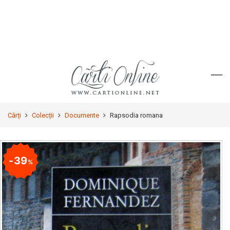
Cărți
Colecții
Documente
Rapsodia romana
39
%