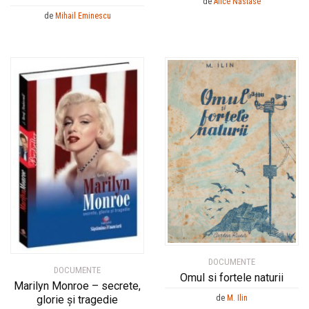
de
Alice Năstase
de
Mihail Eminescu
DOCUMENTE
DOCUMENTE
Omul si fortele naturii
Marilyn Monroe – secrete,
de
M. Ilin
glorie şi tragedie