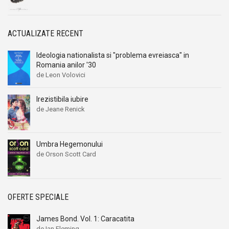
Alexandru I. Gonta
Alexandru I. Gonta
Alexandru Kiritescu
Alexandru Kiritescu
Alexandru Madgearu
Alexandru Madgearu
ACTUALIZATE RECENT
Alexandru Mitru
Alexandru Mitru
Ideologia nationalista si "problema evreiasca" in
Alexandru Tanase
Alexandru Tanase
Romania anilor '30
de Leon Volovici
Alexandru Vianu
Alexandru Vianu
Alexandru Vlahuta
Alexandru Vlahuta
Irezistibila iubire
Alexandru Vulpe
Alexandru Vulpe
de Jeane Renick
Alexei Tolstoi
Alexei Tolstoi
Alfred de Musset
Alfred de Musset
Umbra Hegemonului
Alfred Harlaoanu
Alfred Harlaoanu
de Orson Scott Card
Alice Hoffman
Alice Hoffman
Alice Năstase
Alice Năstase
Alison Tyler
Alison Tyler
OFERTE SPECIALE
Alison York
Alison York
James Bond. Vol. 1: Caracatita
Alistair Maclean
Alistair Maclean
de Ian Fleming