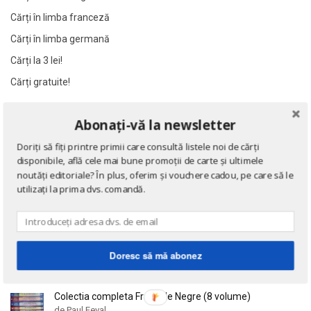
Al James
Al James
Cărți în limba franceză
Al. Alexianu
Al. Alexianu
Cărți în limba germană
Al. Caprariu
Al. Caprariu
Cărți la 3 lei!
Al. Dumitrescu
Al. Dumitrescu
Cărți gratuite!
Al. Philippide
Al. Philippide
Al. Piru
Al. Piru
NOUTĂȚI
Abonați-vă la newsletter
Alain Besancon
Alain Besancon
Doriți să fiți printre primii care consultă listele noi de cărți
Alain Bombard
Alain Bombard
Eseuri
disponibile, află cele mai bune promoții de carte și ultimele
de Emil Cioran
Alain Danielou
Alain Danielou
noutăți editoriale? În plus, oferim și vouchere cadou, pe care să le
utilizați la prima dvs. comandă.
Alain Lallemand
Alain Lallemand
Alain Lesage
Alain Lesage
Doctrina sau Cele patru carti clasice ale Chinei
Alain Manevy
Alain Manevy
de Confucius
Alan Bullock
Alan Bullock
Doresc să mă abonez
Alan Butler
Alan Butler
Alan Dean Foster
Alan Dean Foster
Colectia completa Fracurile Negre (8 volume)
de Paul Feval