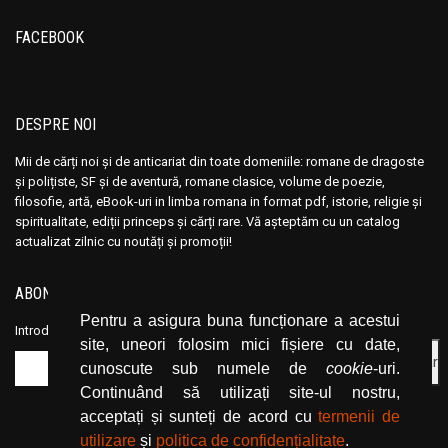
Ana Maria Marin
Ana Maria Marin
Anais Nin
Anais Nin
FACEBOOK
Anatole France
Anatole France
Anatoli Ribakov
Anatoli Ribakov
Anatolie Panis
Anatolie Panis
DESPRE NOI
Anca Dan
Anca Dan
Mii de cărți noi și de anticariat din toate domeniile: romane de dragoste
Andocide
Andocide
și polițiste, SF și de aventură, romane clasice, volume de poezie,
filosofie, artă, eBook-uri in limba romana in format pdf, istorie, religie și
Andre Bejin
Andre Bejin
spiritualitate, ediții princeps și cărți rare. Vă așteptăm cu un catalog
Andre Castelot
Andre Castelot
actualizat zilnic cu noutăți și promoții!
Andre Clot
Andre Clot
ABONEAZĂ-TE LA NEWSLETTER
Andre Felibien
Andre Felibien
Pentru a asigura buna funcționare a acestui
Andre Leroi-Gourhan
Andre Leroi-Gourhan
Introduceți adresa dvs. de email și dați click pe butonul de abonare.
site, uneori folosim mici fișiere cu date,
Andre Malraux
Andre Malraux
cunoscute sub numele de
cookie
-uri.
Andre Maurois
Andre Maurois
Continuând să utilizați site-ul nostru,
Andre Miquel
Andre Miquel
acceptați și sunteți de acord cu
termenii de
utilizare
și
politica de confidențialitate
.
Andre Theuriet
Andre Theuriet