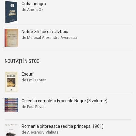
Cutia neagra
Aleksandr Beleaev
Aleksandr Beleaev
de Amos Oz
Alessandro Parronchi
Alessandro Parronchi
Alex Mihai Stoenescu
Alex Mihai Stoenescu
Alexandr Soljenitin
Alexandr Soljenitin
Notite zilnice din razboiu
de Maresal Alexandru Averescu
Alexandra Jones
Alexandra Jones
Alexandra Mosneaga
Alexandra Mosneaga
Alexandra Ripley
Alexandra Ripley
NOUTĂȚI ÎN STOC
Alexandre Dumas
Alexandre Dumas
Eseuri
Alexandre Dumas fiul
Alexandre Dumas fiul
de Emil Cioran
Alexandre Koyre
Alexandre Koyre
Alexandrian
Alexandrian
Colectia completa Fracurile Negre (8 volume)
Alexandru Balaci
Alexandru Balaci
de Paul Feval
Alexandru Busuioceanu
Alexandru Busuioceanu
Alexandru Dobos
Alexandru Dobos
Romania pitoreasca (editia princeps, 1901)
Alexandru Elian
Alexandru Elian
de Alexandru Vlahuta