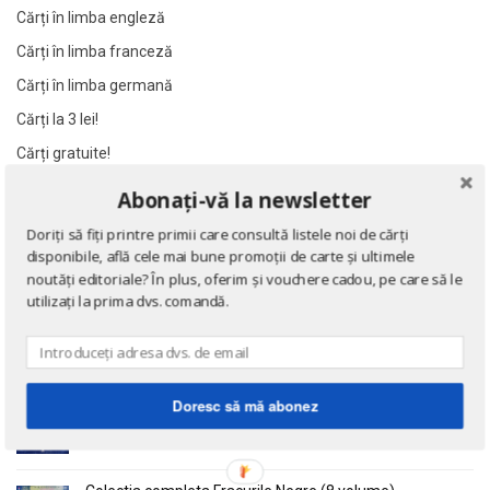
Al James
Al James
Cărți în limba engleză
Al. Alexianu
Al. Alexianu
Cărți în limba franceză
Al. Caprariu
Al. Caprariu
Cărți în limba germană
Al. Dumitrescu
Al. Dumitrescu
Cărți la 3 lei!
Al. Philippide
Al. Philippide
Cărți gratuite!
Al. Piru
Al. Piru
Abonați-vă la newsletter
Alain Besancon
Alain Besancon
NOUTĂȚI
Doriți să fiți printre primii care consultă listele noi de cărți
Alain Bombard
Alain Bombard
disponibile, află cele mai bune promoții de carte și ultimele
Alain Danielou
Alain Danielou
Eseuri
noutăți editoriale? În plus, oferim și vouchere cadou, pe care să le
de Emil Cioran
utilizați la prima dvs. comandă.
Alain Lallemand
Alain Lallemand
Alain Lesage
Alain Lesage
Alain Manevy
Alain Manevy
Doctrina sau Cele patru carti clasice ale Chinei
Alan Bullock
Alan Bullock
Doresc să mă abonez
de Confucius
Alan Butler
Alan Butler
Alan Dean Foster
Alan Dean Foster