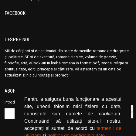
Ana Maria Marin
Ana Maria Marin
Anais Nin
Anais Nin
FACEBOOK
Anatole France
Anatole France
Anatoli Ribakov
Anatoli Ribakov
Anatolie Panis
Anatolie Panis
DESPRE NOI
Anca Dan
Anca Dan
Mii de cărți noi și de anticariat din toate domeniile: romane de dragoste
Andocide
Andocide
și polițiste, SF și de aventură, romane clasice, volume de poezie,
filosofie, artă, eBook-uri in limba romana in format pdf, istorie, religie și
Andre Bejin
Andre Bejin
spiritualitate, ediții princeps și cărți rare. Vă așteptăm cu un catalog
Andre Castelot
Andre Castelot
actualizat zilnic cu noutăți și promoții!
Andre Clot
Andre Clot
Andre Felibien
Andre Felibien
ABONEAZĂ-TE LA NEWSLETTER
Pentru a asigura buna funcționare a acestui
Andre Leroi-Gourhan
Andre Leroi-Gourhan
Introduceți adresa dvs. de email și dați click pe butonul de abonare.
site, uneori folosim mici fișiere cu date,
Andre Malraux
Andre Malraux
cunoscute sub numele de
cookie
-uri.
Andre Maurois
Andre Maurois
Continuând să utilizați site-ul nostru,
Andre Miquel
Andre Miquel
acceptați și sunteți de acord cu
termenii de
Andre Theuriet
Andre Theuriet
utilizare
și
politica de confidențialitate
.