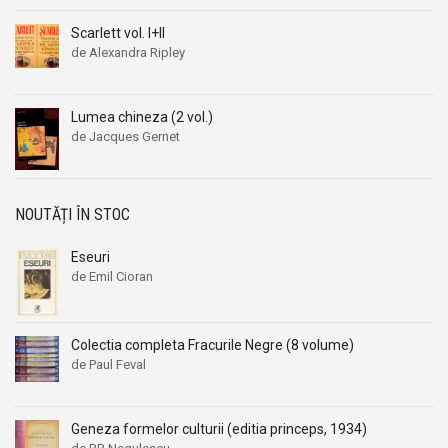
Aleksandr Beleaev
Aleksandr Beleaev
Scarlett vol. I+II
Alessandro Parronchi
Alessandro Parronchi
de Alexandra Ripley
Alex Mihai Stoenescu
Alex Mihai Stoenescu
Alexandr Soljenitin
Alexandr Soljenitin
Lumea chineza (2 vol.)
Alexandra Jones
Alexandra Jones
de Jacques Gernet
Alexandra Mosneaga
Alexandra Mosneaga
Alexandra Ripley
Alexandra Ripley
NOUTĂȚI ÎN STOC
Alexandre Dumas
Alexandre Dumas
Alexandre Dumas fiul
Alexandre Dumas fiul
Eseuri
de Emil Cioran
Alexandre Koyre
Alexandre Koyre
Alexandrian
Alexandrian
Alexandru Balaci
Alexandru Balaci
Colectia completa Fracurile Negre (8 volume)
Alexandru Busuioceanu
Alexandru Busuioceanu
de Paul Feval
Alexandru Dobos
Alexandru Dobos
Alexandru Elian
Alexandru Elian
Geneza formelor culturii (editia princeps, 1934)