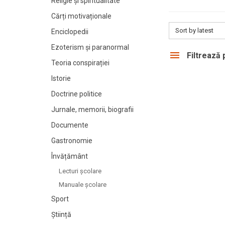
Religie și spiritualitate
Cărți motivaționale
Sort by latest
Enciclopedii
Ezoterism și paranormal
Filtrează
Teoria conspirației
Istorie
Doctrine politice
Jurnale, memorii, biografii
Documente
Gastronomie
Învățământ
Lecturi şcolare
Manuale şcolare
Sport
Știință