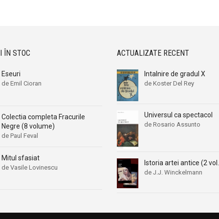
Aleksa Celebonovic
Aleksa Celebonovic
Aleksander Wojciechowscki
Aleksander Wojciechowscki
Aleksandr Beleaev
Aleksandr Beleaev
Alessandro Parronchi
Alessandro Parronchi
I ÎN STOC
ACTUALIZATE RECENT
Alex Mihai Stoenescu
Alex Mihai Stoenescu
Eseuri
Intalnire de gradul X
Alexandr Soljenitin
Alexandr Soljenitin
de Emil Cioran
de Koster Del Rey
Alexandra Jones
Alexandra Jones
Alexandra Mosneaga
Alexandra Mosneaga
Universul ca spectacol
Colectia completa Fracurile
Alexandra Ripley
Alexandra Ripley
de Rosario Assunto
Negre (8 volume)
Alexandre Dumas
Alexandre Dumas
de Paul Feval
Alexandre Dumas fiul
Alexandre Dumas fiul
Mitul sfasiat
Istoria artei antice (2 vol.
Alexandre Koyre
Alexandre Koyre
de Vasile Lovinescu
de J.J. Winckelmann
Alexandrian
Alexandrian
Alexandru Balaci
Alexandru Balaci
Alexandru Busuioceanu
Alexandru Busuioceanu