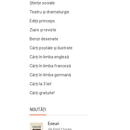
Științe sociale
Teatru și dramaturgie
Ediții princeps
Ziare şi reviste
Benzi desenate
Cărți poștale și ilustrate
Cărți în limba engleză
Cărți în limba franceză
Cărți în limba germană
Cărți la 3 lei!
Cărți gratuite!
NOUTĂȚI
Eseuri
de Emil Cioran