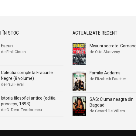
Aleksa Celebonovic
Aleksa Celebonovic
Aleksander Wojciechowscki
Aleksander Wojciechowscki
Aleksandr Beleaev
Aleksandr Beleaev
Alessandro Parronchi
Alessandro Parronchi
I ÎN STOC
ACTUALIZATE RECENT
Alex Mihai Stoenescu
Alex Mihai Stoenescu
Eseuri
Misiuni secrete: Coman
Alexandr Soljenitin
Alexandr Soljenitin
de Emil Cioran
de Otto Skorzeny
Alexandra Jones
Alexandra Jones
Alexandra Mosneaga
Alexandra Mosneaga
Colectia completa Fracurile
Familia Addams
Alexandra Ripley
Alexandra Ripley
Negre (8 volume)
de Elizabeth Faucher
Alexandre Dumas
Alexandre Dumas
de Paul Feval
Alexandre Dumas fiul
Alexandre Dumas fiul
Istoria filosofiei antice (editia
SAS: Ciuma neagra din
Alexandre Koyre
Alexandre Koyre
princeps, 1893)
Bagdad
Alexandrian
Alexandrian
de G. Dem. Teodorescu
de Gerard De Villiers
Alexandru Balaci
Alexandru Balaci
Alexandru Busuioceanu
Alexandru Busuioceanu