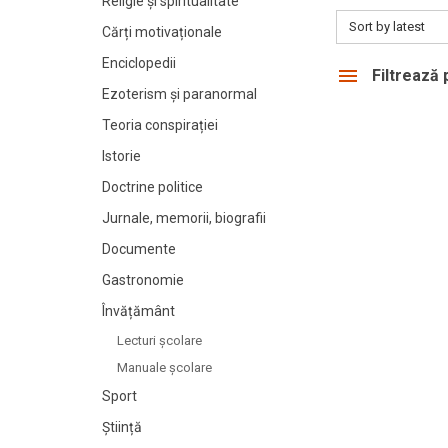
Religie și spiritualitate
Sort by latest
Cărți motivaționale
Enciclopedii
Filtrează
Ezoterism și paranormal
Teoria conspirației
Istorie
Doctrine politice
Jurnale, memorii, biografii
Documente
Gastronomie
Învățământ
Lecturi şcolare
Manuale şcolare
Sport
Știință