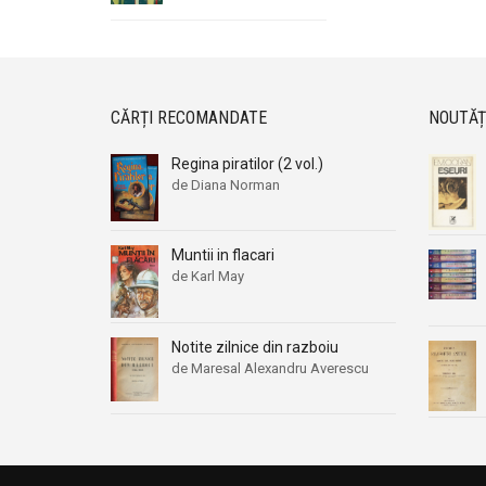
CĂRȚI RECOMANDATE
NOUTĂȚ
Regina piratilor (2 vol.)
de Diana Norman
Muntii in flacari
de Karl May
Notite zilnice din razboiu
de Maresal Alexandru Averescu