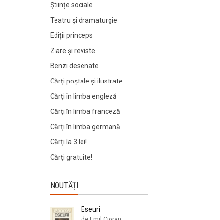
Științe sociale
Teatru și dramaturgie
Ediții princeps
Ziare şi reviste
Benzi desenate
Cărți poștale și ilustrate
Cărți în limba engleză
Cărți în limba franceză
Cărți în limba germană
Cărți la 3 lei!
Cărți gratuite!
NOUTĂȚI
Eseuri
de Emil Cioran