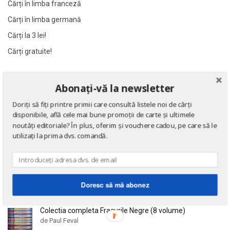
Cărți în limba franceză
Al James
Al James
Cărți în limba germană
Al. Alexianu
Al. Alexianu
Cărți la 3 lei!
Al. Caprariu
Al. Caprariu
Cărți gratuite!
Al. Dumitrescu
Al. Dumitrescu
Al. Philippide
Al. Philippide
NOUTĂȚI
Al. Piru
Al. Piru
Abonați-vă la newsletter
Alain Besancon
Alain Besancon
Doriți să fiți printre primii care consultă listele noi de cărți
Eseuri
Alain Bombard
Alain Bombard
disponibile, află cele mai bune promoții de carte și ultimele
de Emil Cioran
noutăți editoriale? În plus, oferim și vouchere cadou, pe care să le
Alain Danielou
Alain Danielou
utilizați la prima dvs. comandă.
Alain Lallemand
Alain Lallemand
Alain Lesage
Alain Lesage
Doctrina sau Cele patru carti clasice ale Chinei
de Confucius
Alain Manevy
Alain Manevy
Doresc să mă abonez
Alan Bullock
Alan Bullock
Alan Butler
Alan Butler
Colectia completa Fracurile Negre (8 volume)
Alan Dean Foster
Alan Dean Foster
de Paul Feval