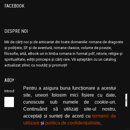
Ana Maria Marin
Ana Maria Marin
FACEBOOK
Anais Nin
Anais Nin
Anatole France
Anatole France
Anatoli Ribakov
Anatoli Ribakov
DESPRE NOI
Anatolie Panis
Anatolie Panis
Mii de cărți noi și de anticariat din toate domeniile: romane de dragoste
Anca Dan
Anca Dan
și polițiste, SF și de aventură, romane clasice, volume de poezie,
Andocide
Andocide
filosofie, artă, eBook-uri in limba romana in format pdf, istorie, religie și
spiritualitate, ediții princeps și cărți rare. Vă așteptăm cu un catalog
Andre Bejin
Andre Bejin
actualizat zilnic cu noutăți și promoții!
Andre Castelot
Andre Castelot
Andre Clot
Andre Clot
ABONEAZĂ-TE LA NEWSLETTER
Andre Felibien
Andre Felibien
Pentru a asigura buna funcționare a acestui
Introduceți adresa dvs. de email și dați click pe butonul de abonare.
Andre Leroi-Gourhan
Andre Leroi-Gourhan
site, uneori folosim mici fișiere cu date,
cunoscute sub numele de
cookie
-uri.
Andre Malraux
Andre Malraux
Continuând să utilizați site-ul nostru,
Andre Maurois
Andre Maurois
acceptați și sunteți de acord cu
termenii de
Andre Miquel
Andre Miquel
utilizare
și
politica de confidențialitate
.
Andre Theuriet
Andre Theuriet