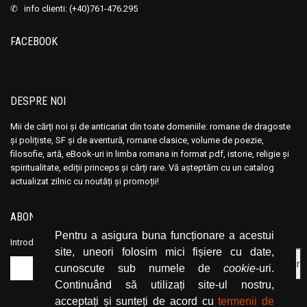
Ana Maria Marin
Ana Maria Marin
✆ info clienti: (+40)761-476.295
Anais Nin
Anais Nin
FACEBOOK
Anatole France
Anatole France
Anatoli Ribakov
Anatoli Ribakov
Anatolie Panis
Anatolie Panis
DESPRE NOI
Anca Dan
Anca Dan
Andocide
Andocide
Mii de cărți noi și de anticariat din toate domeniile: romane de dragoste
și polițiste, SF și de aventură, romane clasice, volume de poezie,
Andre Bejin
Andre Bejin
filosofie, artă, eBook-uri in limba romana in format pdf, istorie, religie și
Andre Castelot
Andre Castelot
spiritualitate, ediții princeps și cărți rare. Vă așteptăm cu un catalog
actualizat zilnic cu noutăți și promoții!
Andre Clot
Andre Clot
Andre Felibien
Andre Felibien
ABONEAZĂ-TE LA NEWSLETTER
Andre Leroi-Gourhan
Andre Leroi-Gourhan
Pentru a asigura buna funcționare a acestui
Introduceți adresa dvs. de email și dați click pe butonul de abonare.
Andre Malraux
Andre Malraux
site, uneori folosim mici fișiere cu date,
Andre Maurois
Andre Maurois
cunoscute sub numele de
cookie
-uri.
Andre Miquel
Andre Miquel
Continuând să utilizați site-ul nostru,
acceptați și sunteți de acord cu
termenii de
Andre Theuriet
Andre Theuriet