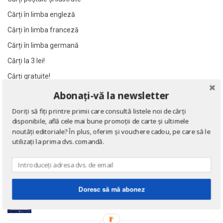
Al James
Al James
Cărți în limba engleză
Al. Alexianu
Al. Alexianu
Cărți în limba franceză
Al. Caprariu
Al. Caprariu
Cărți în limba germană
Al. Dumitrescu
Al. Dumitrescu
Cărți la 3 lei!
Al. Philippide
Al. Philippide
Cărți gratuite!
Al. Piru
Al. Piru
Abonați-vă la newsletter
Alain Besancon
Alain Besancon
NOUTĂȚI
Alain Bombard
Alain Bombard
Doriți să fiți printre primii care consultă listele noi de cărți
disponibile, află cele mai bune promoții de carte și ultimele
Alain Danielou
Alain Danielou
Eseuri
noutăți editoriale? În plus, oferim și vouchere cadou, pe care să le
Alain Lallemand
Alain Lallemand
de Emil Cioran
utilizați la prima dvs. comandă.
Alain Lesage
Alain Lesage
Alain Manevy
Alain Manevy
Alan Bullock
Alan Bullock
Doctrina sau Cele patru carti clasice ale Chinei
Doresc să mă abonez
de Confucius
Alan Butler
Alan Butler
Alan Dean Foster
Alan Dean Foster